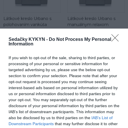
Látkové kreslo Urbano s
Látkové kreslo Urbano s
polohovaním vankúša
manuálnym relaxom
Sedačky KYKYN -
Do Not Process My Personal
Information
If you wish to opt-out of the sale, sharing to third parties, or
processing of your personal or sensitive information for
targeted advertising by us, please use the below opt-out
section to confirm your selection. Please note that after your
Látková sedačka Urbano: 3
Látková sedačka Urbano 2
opt-out request is processed you may continue seeing
sed so spaním
sed s manuálnym relaxom
interest-based ads based on personal information utilized by
(2RF)
us or personal information disclosed to third parties prior to
your opt-out. You may separately opt-out of the further
disclosure of your personal information by third parties on the
POPIS PRODUKTU
IAB’s list of downstream participants. This information may
also be disclosed by us to third parties on the
IAB’s List of
Downstream Participants
that may further disclose it to other
Vonkajší rozmer:
287 x 346 x 198 cm