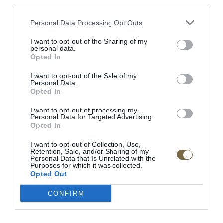
third parties.
SEDAČKU JE MOŽNÉ VYSKLADAŤ NA MIERU!
Personal Data Processing Opt Outs
Výška sedadla od zeme:
43 cm
I want to opt-out of the Sharing of my
personal data.
Opted In
Hĺbka sedadla:
55 cm
I want to opt-out of the Sale of my
Personal Data.
Plocha na spanie:
130 x 198 cm
Opted In
polohovateľné opierky chrbta
I want to opt-out of processing my
Personal Data for Targeted Advertising.
prevedenie v kvalitnej látke alebo koži
Opted In
s rozkladom na príležitostné spanie
I want to opt-out of Collection, Use,
Retention, Sale, and/or Sharing of my
s úložným priestorom
Personal Data that Is Unrelated with the
Purposes for which it was collected.
Opted Out
s poličkou z pevného masívneho dreva
možnosť výberu strán
CONFIRM
sedačku je možné vyskladať z dielov