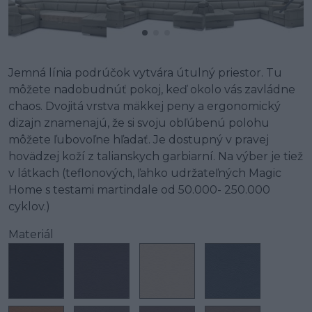
Jemná línia podrúčok vytvára útulný priestor. Tu
môžete nadobudnúť pokoj, keď okolo vás zavládne
chaos. Dvojitá vrstva mäkkej peny a ergonomický
dizajn znamenajú, že si svoju obľúbenú polohu
môžete ľubovoľne hľadať. Je dostupný v pravej
hovädzej koží z talianskych garbiarní. Na výber je tiež
v látkach (teflonových, ľahko udržateľných Magic
Home s testami martindale od 50.000- 250.000
cyklov.)
Materiál