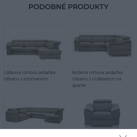
PODOBNÉ PRODUKTY
Látková rohová sedačka
Kožená rohová sedačka
Urbano s otomanom
Urbano s rozkladom na
spanie