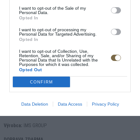
Výška sedadla od zeme:
43 cm
I want to opt-out of the Sale of my
Personal Data.
Hĺbka sedadla:
55 cm
Opted In
polohovateľné opierky chrbta
I want to opt-out of processing my
Personal Data for Targeted Advertising.
Opted In
prevedenie v kvalitnej látke alebo koži
sedačku je možné vyskladať z dielov
I want to opt-out of Collection, Use,
Retention, Sale, and/or Sharing of my
Personal Data that Is Unrelated with the
výber farby nôh
Purposes for which it was collected.
Opted Out
Výplň:
CONFIRM
sedadlo:
vlnitá pružina typu B, veľmi elastická pena
operadlo:
pružné pásy, polyuretánová pena
Data Deletion
Data Access
Privacy Policy
Nosná konštrukcia:
pevné drevo
Výrobca:
IMS GROUP
DOPRAVA ZDARMA