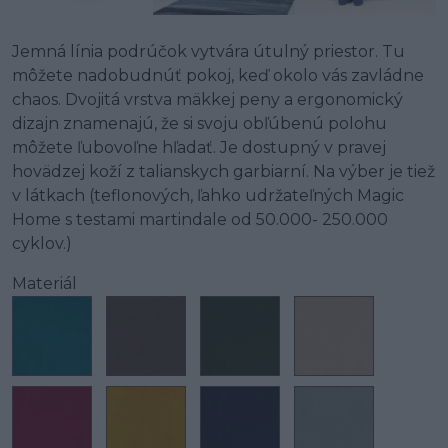
Jemná línia podrúčok vytvára útulný priestor. Tu
môžete nadobudnúť pokoj, keď okolo vás zavládne
chaos. Dvojitá vrstva mäkkej peny a ergonomický
dizajn znamenajú, že si svoju obľúbenú polohu
môžete ľubovoľne hľadať. Je dostupný v pravej
hovädzej koží z talianskych garbiarní. Na výber je tiež
v látkach (teflonových, ľahko udržateľných Magic
Home s testami martindale od 50.000- 250.000
cyklov.)
Materiál