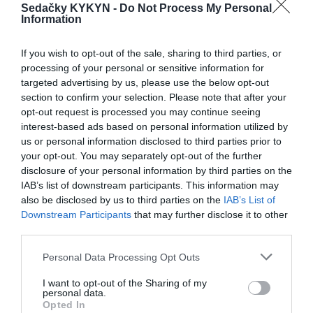
Kožená sedačka v tvare U
Látkové kreslo Urbano s
Sedačky KYKYN -
Do Not Process My Personal
Information
Urbano s rozkladom na
manuálnym relaxom
spanie, el. relaxom
If you wish to opt-out of the sale, sharing to third parties, or
processing of your personal or sensitive information for
targeted advertising by us, please use the below opt-out
section to confirm your selection. Please note that after your
opt-out request is processed you may continue seeing
interest-based ads based on personal information utilized by
us or personal information disclosed to third parties prior to
your opt-out. You may separately opt-out of the further
Látková sedačka Urbano: 3
Látková sedačka Urbano 2
disclosure of your personal information by third parties on the
sed so spaním
sed s manuálnym relaxom
IAB’s list of downstream participants. This information may
(2RF)
also be disclosed by us to third parties on the
IAB’s List of
Downstream Participants
that may further disclose it to other
third parties.
POPIS PRODUKTU
Personal Data Processing Opt Outs
I want to opt-out of the Sharing of my
Vonkajší rozmer:
110(š) x 79(v) x 104(d) cm
personal data.
Opted In