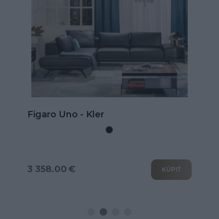
Kožená rohová sedačka Goya s
rozkladom na spanie
3 802.00 €
KÚPIŤ