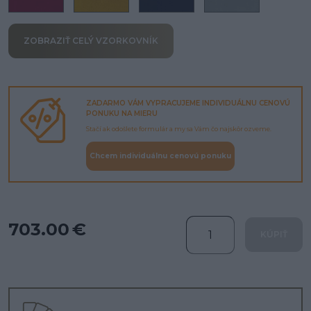
ZOBRAZIŤ CELÝ VZORKOVNÍK
ZADARMO VÁM VYPRACUJEME INDIVIDUÁLNU CENOVÚ
PONUKU NA MIERU
Stačí ak odošlete formulár a my sa Vám čo najskôr ozveme.
Chcem individuálnu cenovú ponuku
703.00 €
KÚPIŤ