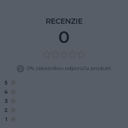
RECENZIE
0
0% zákazníkov odporúča produkt
5
4
3
2
1