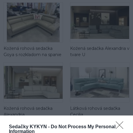
Kožená rohová sedačka
Kožená sedačka Alexandria v
Goya s rozkladom na spanie
tvare U
Kožená rohová sedačka
Látková rohová sedačka
Alexandria
Cecilia
Sedačky KYKYN -
Do Not Process My Personal
Information