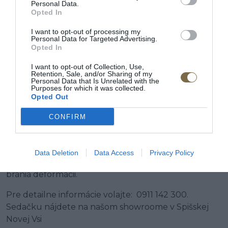
Personal Data.
Opted In
Látková rohová sedačka
I want to opt-out of processing my
Lumber Jack s otomanom
Personal Data for Targeted Advertising.
Opted In
I want to opt-out of Collection, Use,
Retention, Sale, and/or Sharing of my
POPIS PRODUKTU
Personal Data that Is Unrelated with the
Purposes for which it was collected.
Opted Out
Krásne celokožená sedačka Kler so zárukou 6 rokov
od výrobcu. Prémiový produkt s dôrazom na každý
CONFIRM
detail.
Pravá hovädzia koža + masívna konštrukcia. Sedák
Data Deletion
Data Access
Privacy Policy
na masívnej doske, perferované vankúše, ktoré
bránia deformácii.
Pre detailne informácie volajte: 0911 142 300.
Sedačku nájdete na našom showroome v Spišskej
Novej Vsi