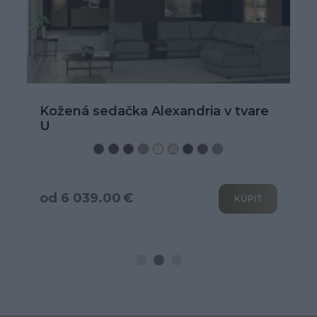
Kožená sedačka Alexandria v tvare
U
od 6 039.00 €
KÚPIŤ