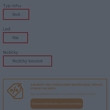
Typ rohu
ľavá
Led
Nie
Nožičky
Nožičky kovové
ZADARMO VÁM VYPRACUJEME INDIVIDUÁLNU CENOVÚ
PONUKU NA MIERU
Stačí ak odošlete formulár a my sa Vám čo najskôr ozveme.
Chcem individuálnu cenovú ponuku