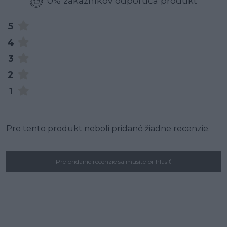
0% zákazníkov odporúča produkt
5
4
3
2
1
Pre tento produkt neboli pridané žiadne recenzie.
Pre pridanie recenzie sa musíte prihlásiť