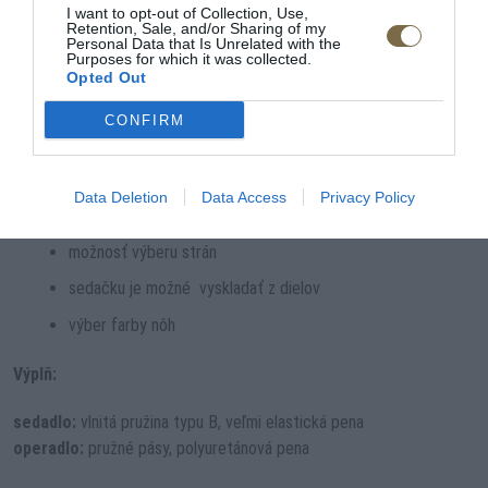
I want to opt-out of Collection, Use,
Retention, Sale, and/or Sharing of my
Výška sedadla od zeme:
43 cm
Personal Data that Is Unrelated with the
Purposes for which it was collected.
Opted Out
Hĺbka sedadla:
55 cm
CONFIRM
polohovateľné opierky chrbta
prevedenie v kvalitnej látke alebo koži
Data Deletion
Data Access
Privacy Policy
s rozkladom na príležitostné spanie
možnosť výberu strán
sedačku je možné vyskladať z dielov
výber farby nôh
Výplň:
sedadlo:
vlnitá pružina typu B, veľmi elastická pena
operadlo:
pružné pásy, polyuretánová pena