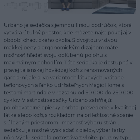
Urbano je sedačka s jemnou líniou podrúčok, ktorá
vytvára útulný priestor, kde môžete nájsť pokoj aj v
období chaotického okolia. S dvojitou vrstvou
mäkkej peny a ergonomickým dizajnom máte
možnosť hľadať svoju obľúbenú polohu s
maximálnym pohodlím. Táto sedačka je dostupná v
pravej talianskej hovädzej koži z renomovaných
garbiarní, ale aj vo variantoch látkových, vrátane
teflonových a ľahko udržateľných Magic Home s
testami martindale v rozsahu od 50 000 do 250 000
cyklov. Vlastnosti sedačky Urbano zahŕňajú:
polohovateľné opierky chrbta, prevedenie v kvalitnej
látke alebo koži, s rozkladom na príležitostné spanie ,
s úložným priestorom , možnosť výberu strán ,
sedačku je možné vyskladať z dielov, výber farby
nôh. Výplň sedadla pozostáva z vlnitej pružiny typu