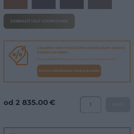
ZOBRAZIŤ CELÝ VZORKOVNÍK
ZADARMO VÁM VYPRACUJEME INDIVIDUÁLNU CENOVÚ
PONUKU NA MIERU
Stačí ak odošlete formulár a my sa Vám čo najskôr ozveme.
Chcem individuálnu cenovú ponuku
od 2 835.00 €
KÚPIŤ