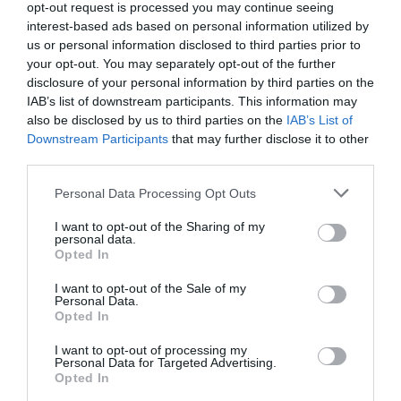
opt-out request is processed you may continue seeing
Látkové kreslo Urbano s
Látkové kreslo Urbano s
interest-based ads based on personal information utilized by
polohovaním vankúša
manuálnym relaxom
us or personal information disclosed to third parties prior to
your opt-out. You may separately opt-out of the further
disclosure of your personal information by third parties on the
IAB’s list of downstream participants. This information may
also be disclosed by us to third parties on the
IAB’s List of
Downstream Participants
that may further disclose it to other
third parties.
Personal Data Processing Opt Outs
Látková sedačka Urbano: 3
Látková sedačka Urbano 2
sed so spaním
sed s manuálnym relaxom
I want to opt-out of the Sharing of my
(2RF)
personal data.
Opted In
I want to opt-out of the Sale of my
Personal Data.
POPIS PRODUKTU
Opted In
I want to opt-out of processing my
Vonkajší rozmer:
268 x 191 cm
Personal Data for Targeted Advertising.
Opted In
SEDAČKU JE MOŽNÉ VYSKLADAŤ NA MIERU!