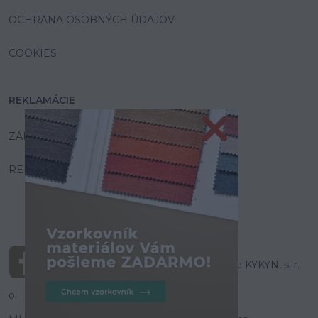
OCHRANA OSOBNÝCH ÚDAJOV
COOKIES
REKLAMÁCIE
ZÁRUKA A SERVIS
REKLAMAČNÝ PORIADOK
© Všetky práva vyhradené pre KYKYN, s. r.
o.