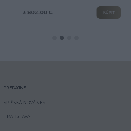
3 802.00 €
KÚPIŤ
PREDAJNE
SPIŠSKÁ NOVÁ VES
BRATISLAVA