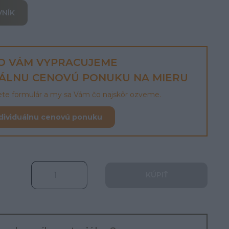
VNÍK
O VÁM VYPRACUJEME
UÁLNU CENOVÚ PONUKU NA MIERU
lete formulár a my sa Vám čo najskôr ozveme.
dividuálnu cenovú ponuku
KÚPIŤ