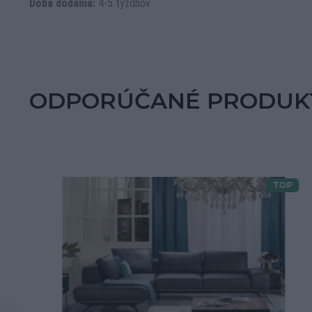
Doba dodania:
4-5 týždňov
ODPORÚČANÉ PRODUK
TOP
Doprava zdarma