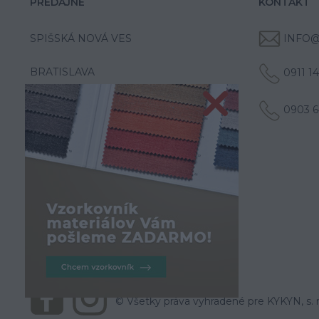
PREDAJNE
KONTAKT
SPIŠSKÁ NOVÁ VES
INFO@
BRATISLAVA
0911 1
0903 6
© Všetky práva vyhradené pre KYKYN, s. r.