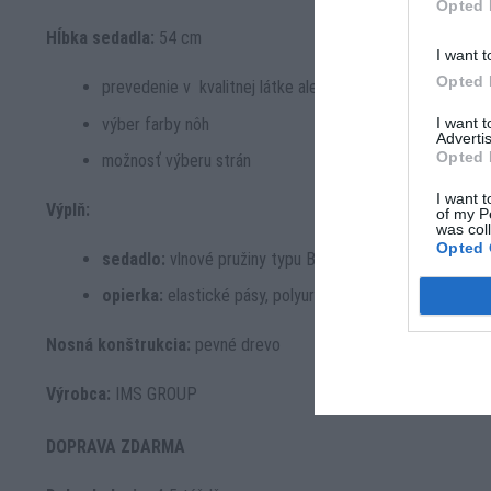
Opted 
Hĺbka sedadla:
54 cm
I want t
Opted 
prevedenie v kvalitnej látke alebo koži
výber farby nôh
I want 
Advertis
Opted 
možnosť výberu strán
I want t
Výplň:
of my P
was col
Opted 
sedadlo:
vlnové pružiny typu B, mini vrecko, vysoko elas
opierka:
elastické pásy, polyuretánová pena
Nosná konštrukcia:
pevné drevo
Výrobca:
IMS GROUP
DOPRAVA ZDARMA