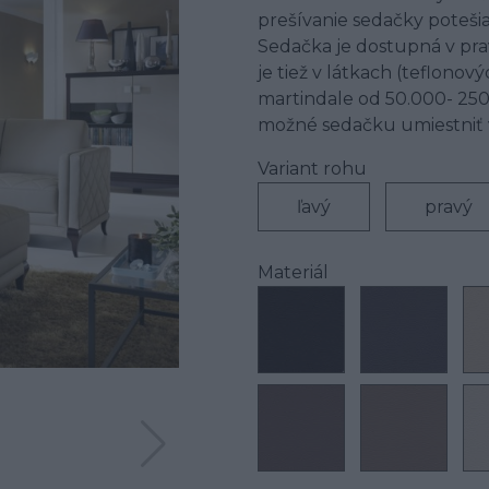
prešívanie sedačky poteši
Sedačka je dostupná v prav
je tiež v látkach (teflono
martindale od 50.000- 250.
možné sedačku umiestniť v
Variant rohu
ľavý
pravý
Materiál