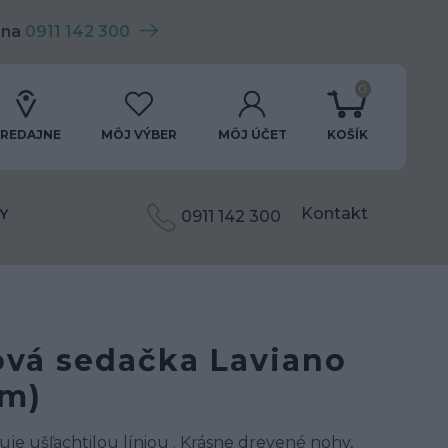
 na
0911 142 300
0
REDAJNE
MÔJ VÝBER
MÔJ ÚČET
KOŠÍK
Kontakt
Y
0911 142 300
ová sedačka Laviano
cm)
uje ušľachtilou líniou . Krásne drevené nohy,