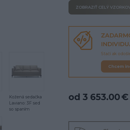
ZOBRAZIŤ CELÝ VZORKO
ZADARM
INDIVID
Stačí ak odoš
Chcem in
od 3 653.00 €
Kožená sedačka
Laviano: 3F sed
so spaním