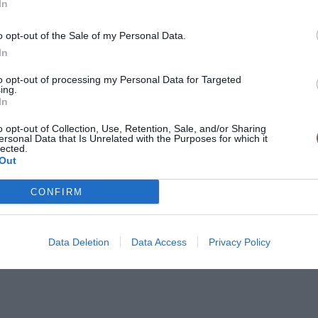
In
o opt-out of the Sale of my Personal Data.
In
to opt-out of processing my Personal Data for Targeted
ing.
In
o opt-out of Collection, Use, Retention, Sale, and/or Sharing
ersonal Data that Is Unrelated with the Purposes for which it
lected.
Out
tická pena
CONFIRM
Data Deletion
Data Access
Privacy Policy