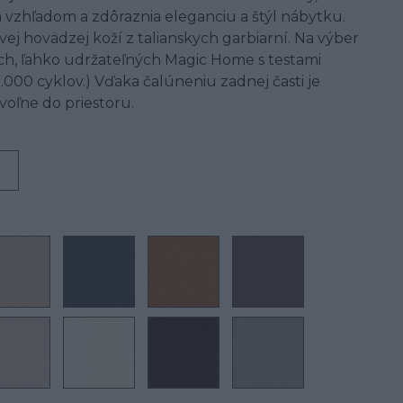
a vzhľadom a zdôraznia eleganciu a štýl nábytku.
ej hovädzej koží z talianskych garbiarní. Na výber
vých, ľahko udržateľných Magic Home s testami
000 cyklov.) Vďaka čalúneniu zadnej časti je
oľne do priestoru.