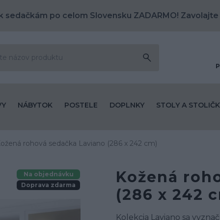
k sedačkám po celom Slovensku ZADARMO! Zavolajte
P
VY
NÁBYTOK
POSTELE
DOPLNKY
STOLY A STOLIČK
ožená rohová sedačka Laviano (286 x 242 cm)
Kožená roh
Na objednávku
Doprava zdarma
(286 x 242 
Kolekcia Laviano sa vyznač