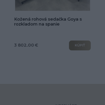
Kožená sedačka Alexandria v tvare
U
od 6 039.00 €
KÚPIŤ