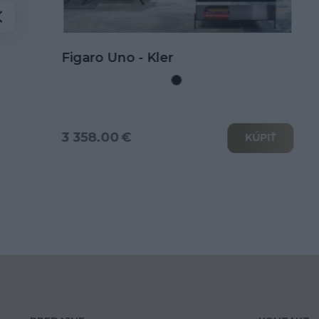
Kožená rohová sedačka Goya s
rozkladom na spanie
3 802.00 €
KÚPIŤ