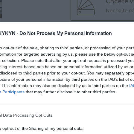
Chcete v
Nechajte n
Nakúpte nad
500.00
KYKYN -
Do Not Process My Personal Information
Chcete si vyskúšať pr
to opt-out of the sale, sharing to third parties, or processing of your per
Navštívte našu preda
formation for targeted advertising by us, please use the below opt-out s
r selection. Please note that after your opt-out request is processed y
Poradíme Vám? Konta
eing interest-based ads based on personal information utilized by us or
na tel. čísle:
0903 646
disclosed to third parties prior to your opt-out. You may separately opt-
losure of your personal information by third parties on the IAB’s list of
. This information may also be disclosed by us to third parties on the
IA
Participants
that may further disclose it to other third parties.
l Data Processing Opt Outs
o opt-out of the Sharing of my personal data.