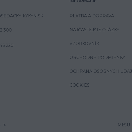
INFORMÁCIE
SEDACKY-KYKYN.SK
PLATBA A DOPRAVA
NAJČASTEJŠIE OTÁZKY
42 300
VZORKOVNÍK
46 220
OBCHODNÉ PODMIENKY
OCHRANA OSOBNÝCH ÚDA
COOKIES
 o.
MI:SU 