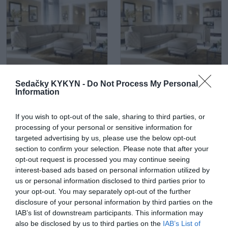
Kožená rohová sedačka
Kožená rohová sedačka
Sedačky KYKYN -
Do Not Process My Personal
Laviano (242 x 242 cm)
Laviano (286 x 242 cm)
Information
If you wish to opt-out of the sale, sharing to third parties, or
processing of your personal or sensitive information for
targeted advertising by us, please use the below opt-out
section to confirm your selection. Please note that after your
opt-out request is processed you may continue seeing
interest-based ads based on personal information utilized by
Kožená rohová sedačka
Kožená rohová sedačka
us or personal information disclosed to third parties prior to
Laviano (231 x 275 cm) s
Laviano (286 x 286 cm)
your opt-out. You may separately opt-out of the further
rozkladom na spanie
disclosure of your personal information by third parties on the
IAB’s list of downstream participants. This information may
also be disclosed by us to third parties on the
IAB’s List of