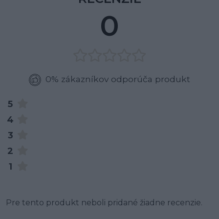
0
0% zákazníkov odporúča produkt
5
4
3
2
1
Pre tento produkt neboli pridané žiadne recenzie.