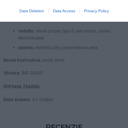
výber farby nôh
Data Deletion
Data Access
Privacy Policy
Výplň:
sedadlo:
vlnové pružiny typu B, mini vrecko, vysoko
elastická pena
opierka:
elastické pásy, polyuretánová pena
Nosná konštrukcia:
pevné drevo
Výrobca:
IMS GROUP
DOPRAVA ZDARMA
Doba dodania:
4-5 týždňov
RECENZIE