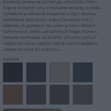
Kolekcia Laviano sa vyznačuje ušľachtilou líniou .
Krásne drevené nohy, prešívanie sedačky potešia
vzhľadom a zdôraznia eleganciu a štýl nábytku.
Sedačka je dostupná v pravej hovädzej koží z
talianskych garbiarní. Na výber je tiež v látkach
(teflonových, ľahko udržateľných Magic Home s
testami martindale od 50.000- 250.000 cyklov.)
Vďaka čalúneniu zadnej časti je možné sedačku
umiestniť voľne do priestoru.
Materiál