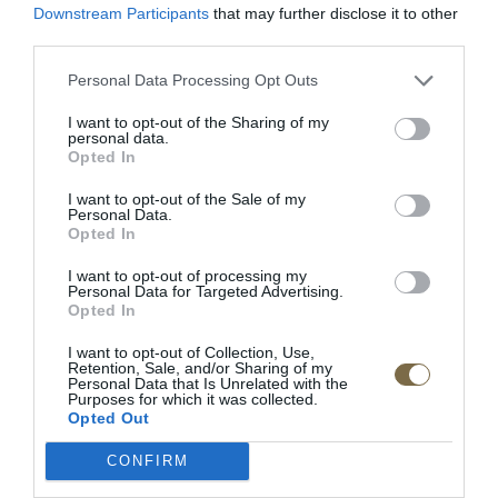
Downstream Participants
that may further disclose it to other
third parties.
Personal Data Processing Opt Outs
I want to opt-out of the Sharing of my
personal data.
Kožená rohová sedačka
Opted In
Laviano (275 x 275cm) s
rozkladom na spanie
I want to opt-out of the Sale of my
Personal Data.
Opted In
I want to opt-out of processing my
POPIS PRODUKTU
Personal Data for Targeted Advertising.
Opted In
Vonkajší rozmer:
224(š) x 91(v) x 87(h) cm
I want to opt-out of Collection, Use,
Retention, Sale, and/or Sharing of my
Výška sedadla od zeme:
50 cm
Personal Data that Is Unrelated with the
Purposes for which it was collected.
Opted Out
Hĺbka sedadla:
54 cm
CONFIRM
prevedenie v kvalitnej látke alebo koži