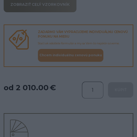
ZOBRAZIŤ CELÝ VZORKOVNÍK
ZADARMO VÁM VYPRACUJEME INDIVIDUÁLNU CENOVÚ
PONUKU NA MIERU
Stačí ak odošlete formulár a my sa Vám čo najskôr ozveme.
Chcem individuálnu cenovú ponuku
od 2 010.00 €
KÚPIŤ