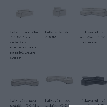
Látková sedačka
Látkové kreslo
Látková rohová
ZOOM 3 sed
ZOOM
sedačka ZOOM 
sedačka s
otomanom
mechanizmom
na príležitostné
spanie
Látková rohová
Látková rohová
Látková rohová
sedačka ZOOM s
sedačka ZOOM s
sedačka ERGO 