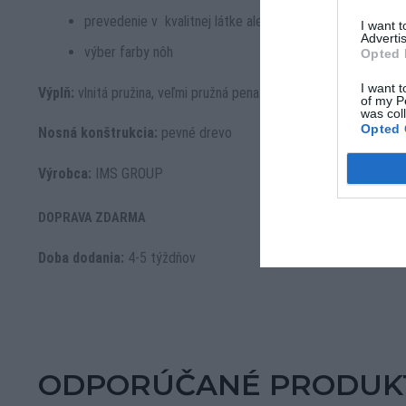
prevedenie v kvalitnej látke alebo koži
I want 
Advertis
výber farby nôh
Opted 
I want t
Výplň:
vlnitá pružina, veľmi pružná pena a polyuretánová pena
of my P
was col
Opted 
Nosná konštrukcia:
pevné drevo
Výrobca:
IMS GROUP
DOPRAVA ZDARMA
Doba dodania:
4-5 týždňov
ODPORÚČANÉ PRODUK