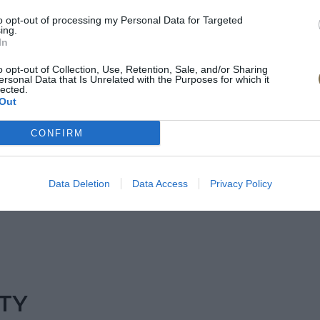
to opt-out of processing my Personal Data for Targeted
ing.
In
o opt-out of Collection, Use, Retention, Sale, and/or Sharing
ersonal Data that Is Unrelated with the Purposes for which it
lected.
Out
CONFIRM
Data Deletion
Data Access
Privacy Policy
TY