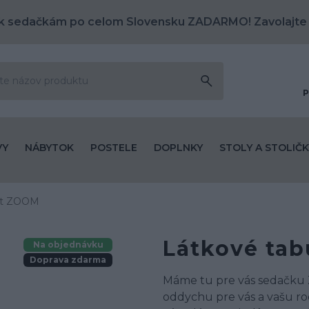
k sedačkám po celom Slovensku ZADARMO! Zavolajte
P
VY
NÁBYTOK
POSTELE
DOPLNKY
STOLY A STOLIČK
et ZOOM
Látkové ta
Na objednávku
Doprava zdarma
Máme tu pre vás sedačku Z
oddychu pre vás a vašu 