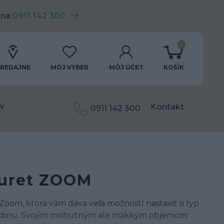
 na
0911 142 300
0
REDAJNE
MÔJ VÝBER
MÔJ ÚČET
KOŠÍK
Kontakt
Y
0911 142 300
buret ZOOM
oom, ktorá vám dáva veľa možností nastaviť si typ
rodinu. Svojím mohutným ale mäkkým objemom