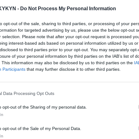
Nechajte n
KYKYN -
Do Not Process My Personal Information
to opt-out of the sale, sharing to third parties, or processing of your per
formation for targeted advertising by us, please use the below opt-out s
Nakúpte nad
500.00
r selection. Please note that after your opt-out request is processed y
eing interest-based ads based on personal information utilized by us or
Chcete si vyskúšať pr
disclosed to third parties prior to your opt-out. You may separately opt-
Navštívte našu preda
losure of your personal information by third parties on the IAB’s list of
. This information may also be disclosed by us to third parties on the
IA
Poradíme Vám? Konta
na tel. čísle:
0903 646
Participants
that may further disclose it to other third parties.
l Data Processing Opt Outs
o opt-out of the Sharing of my personal data.
In
o opt-out of the Sale of my Personal Data.
In