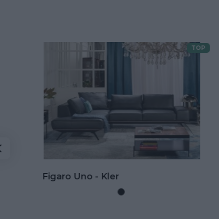
TOP
Doprava zdarma
Kožená rohová sedačka Goya s
rozkladom na spanie