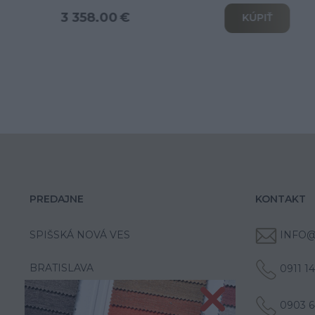
3 802.00 €
KÚPIŤ
PREDAJNE
KONTAKT
SPIŠSKÁ NOVÁ VES
INFO@
BRATISLAVA
0911 1
0903 6