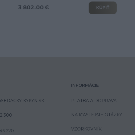
od 6 039.00 €
KÚPIŤ
INFORMÁCIE
SEDACKY-KYKYN.SK
PLATBA A DOPRAVA
NAJČASTEJŠIE OTÁZKY
42 300
VZORKOVNÍK
46 220