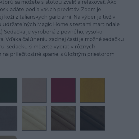
torú sa môžete s istotou zvaliť a relaxovať. Ako
 poskladáte podľa vašich predstáv. Zoom je
koží z talianskych garbiarní. Na výber je tiež v
ko udržateľných Magic Home s testami martindale
.) Sedačka je vyrobená z pevného, vysoko
a. Vďaka čalúneniu zadnej časti je možné sedačku
ru. sedačku si môžete vybrať v rôznych
 na príležitostné spanie, s úložným priestorom