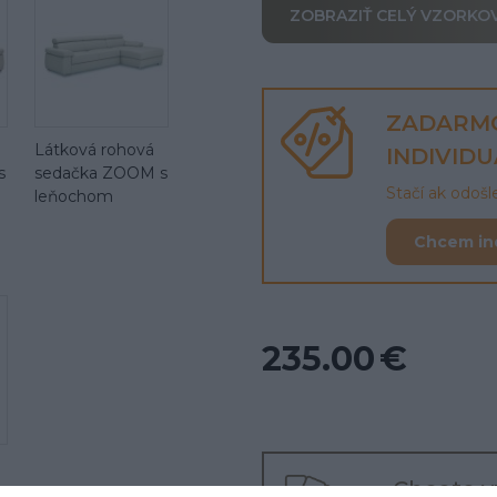
ZOBRAZIŤ CELÝ VZORKO
ZADARM
Látková rohová
INDIVID
s
sedačka ZOOM s
Stačí ak odoš
leňochom
Chcem in
235.00 €
Chcete v
s