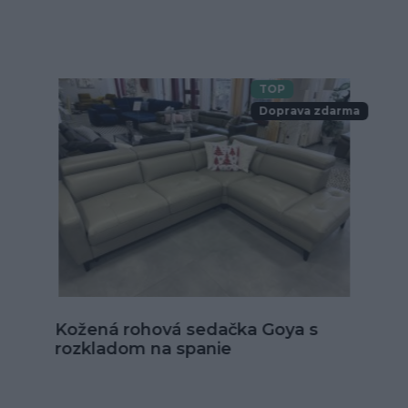
TOP
Doprava zdarma
Kožená sedačka Alexandria v tvare
U