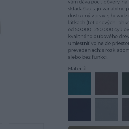
vám dáva pocit dôvery, na k
skladačku si ju variabilne
dostupný v pravej hovädzej 
látkach (teflonových, ľah
od 50.000- 250.000 cyklov
kvalitného dubového drev
umiestniť voľne do priesto
prevedeniach: s rozkladom
alebo bez funkcii.
Materiál