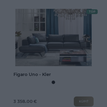
TOP
ro Uno - Kler
Kožen
rozkl
8.00 €
3 802
KÚPIŤ