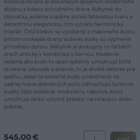
Kolekcia Verano je dokonalým spojením moderného
dizajnu s krásou prírodného dreva. Nábytok do
obývačky, jedálne a spálne poteší ľahkosťou tvaru a
decentnou eleganciou, čím vytvára harmonický
interiér. Čelá blokov sú vyrobené z masívneho dubu,
pričom vonkajšie strany stolovej dosky sú vyplnené
prírodnou dyhou. Nábytok je dostupný vo farbách:
orech antický v kombinácii s čiernou. Moderné
riešenia ako push to open systémy umožňujú tiché
otváranie zásuviek a dvierok, čo je skvelé riešenie pre
spálňu, zatiaľ čo svetelné body umiestnené na
zadnej hrane sklenených políc zdôrazňujú funkčné
kvality tejto kolekcie. modulárny nábytok, ktorý
umožňuje ľahko vytvoriť priestor na relaxáciu alebo
jedenie.
545.00 €
KÚPIŤ