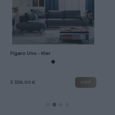
Kožená rohová sedačka Goya s
rozkladom na spanie
3 802.00 €
KÚPIŤ