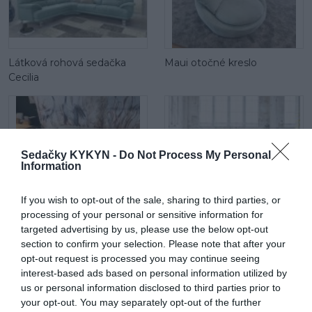
Látková rohová sedačka
Maui otočné kreslo
Cecilia
Sedačky KYKYN -
Do Not Process My Personal
Information
If you wish to opt-out of the sale, sharing to third parties, or
Maui mega 2 sed
Látková rohová sedačka Be
processing of your personal or sensitive information for
true
targeted advertising by us, please use the below opt-out
section to confirm your selection. Please note that after your
opt-out request is processed you may continue seeing
interest-based ads based on personal information utilized by
us or personal information disclosed to third parties prior to
your opt-out. You may separately opt-out of the further