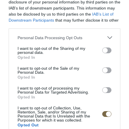
disclosure of your personal information by third parties on the
IAB’s list of downstream participants. This information may
Be comfy v koži
Látková rohová sedačka
also be disclosed by us to third parties on the
IAB’s List of
Lumber Jack s otomanom
Downstream Participants
that may further disclose it to other
third parties.
Personal Data Processing Opt Outs
POPIS PRODUKTU
I want to opt-out of the Sharing of my
personal data.
Dĺžka:102 cm
Opted In
I want to opt-out of the Sale of my
Šírka:35 cm
Personal Data.
Opted In
Výška:110 cm
I want to opt-out of processing my
Doba dodania:4-5 týždňov
Personal Data for Targeted Advertising.
Opted In
• prírodná dyha
I want to opt-out of Collection, Use,
• 2 police
Retention, Sale, and/or Sharing of my
Personal Data that Is Unrelated with the
• 2 zásuvky
Purposes for which it was collected.
Opted Out
Výrobca:;MEBIN