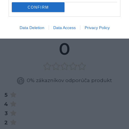
CONFIRM
Data Deletion
Data Access
Privacy Policy
RECENZIE
0
0% zákazníkov odporúča produkt
5
4
3
2