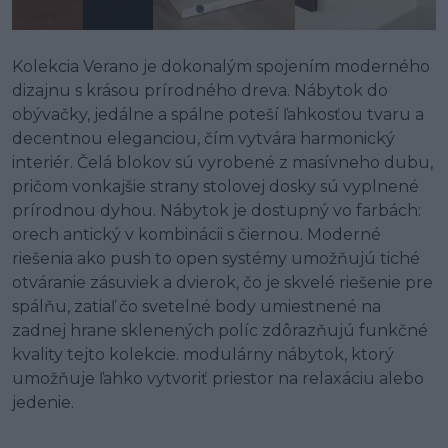
Kolekcia Verano je dokonalým spojením moderného
dizajnu s krásou prírodného dreva. Nábytok do
obývačky, jedálne a spálne poteší ľahkosťou tvaru a
decentnou eleganciou, čím vytvára harmonický
interiér. Čelá blokov sú vyrobené z masívneho dubu,
pričom vonkajšie strany stolovej dosky sú vyplnené
prírodnou dyhou. Nábytok je dostupný vo farbách:
orech antický v kombinácii s čiernou. Moderné
riešenia ako push to open systémy umožňujú tiché
otváranie zásuviek a dvierok, čo je skvelé riešenie pre
spálňu, zatiaľ čo svetelné body umiestnené na
zadnej hrane sklenených políc zdôrazňujú funkčné
kvality tejto kolekcie. modulárny nábytok, ktorý
umožňuje ľahko vytvoriť priestor na relaxáciu alebo
jedenie.