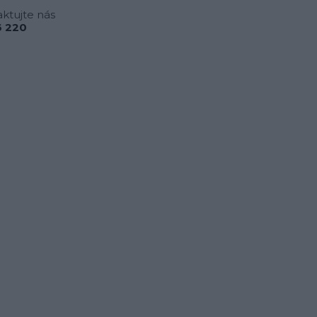
ktujte nás
 220