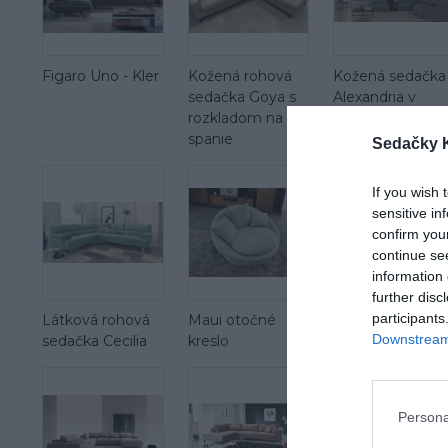
Figaro Uno - Kler
Kožená rohová
Kožená sedačka
sedačka Goya s
Alexandria v
rozkladom na
tvare U
spanie
Sedačky 
If you wish 
sensitive in
confirm you
continue se
information 
further disc
participants
Látková rohová
Maui otočné
Maui mega 2 se
Downstream 
sedačka Cecilia
kreslo
Persona