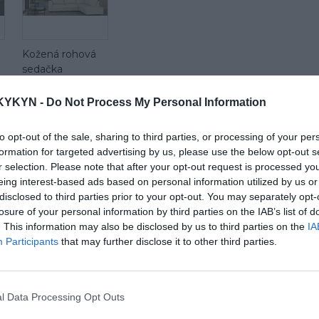
Kožená rohová
sedačka
Alexandria
KYKYN -
Do Not Process My Personal Information
to opt-out of the sale, sharing to third parties, or processing of your per
formation for targeted advertising by us, please use the below opt-out s
r selection. Please note that after your opt-out request is processed y
eing interest-based ads based on personal information utilized by us or
disclosed to third parties prior to your opt-out. You may separately opt-
losure of your personal information by third parties on the IAB’s list of
. This information may also be disclosed by us to third parties on the
IA
d
Látková rohová
Participants
that may further disclose it to other third parties.
sedačka Be true
l Data Processing Opt Outs