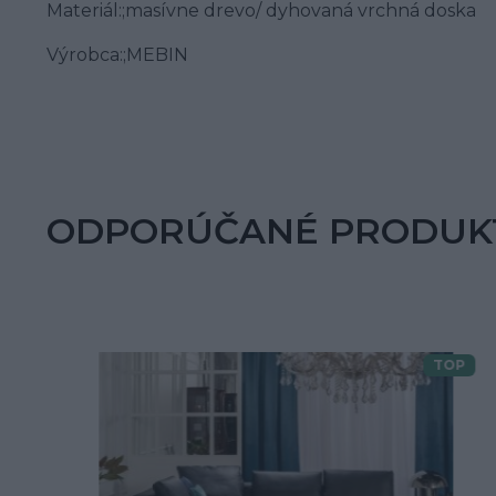
Materiál:;masívne drevo/ dyhovaná vrchná doska
Výrobca:;MEBIN
ODPORÚČANÉ PRODUK
TOP
Doprava zdarma