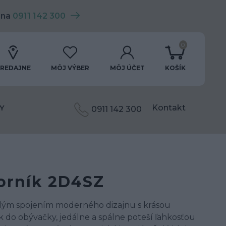
 na
0911 142 300
0
REDAJNE
MÔJ VÝBER
MÔJ ÚČET
KOŠÍK
Kontakt
Y
0911 142 300
orník 2D4SZ
alým spojením moderného dizajnu s krásou
 do obývačky, jedálne a spálne poteší ľahkosťou