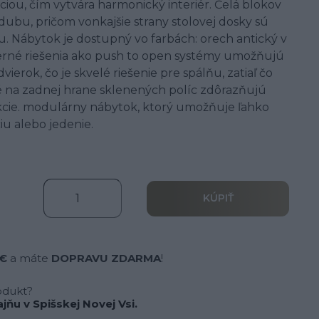
iou, čím vytvára harmonický interiér. Čelá blokov
ubu, pričom vonkajšie strany stolovej dosky sú
 Nábytok je dostupný vo farbách: orech antický v
derné riešenia ako push to open systémy umožňujú
vierok, čo je skvelé riešenie pre spálňu, zatiaľ čo
 na zadnej hrane sklenených políc zdôrazňujú
ekcie. modulárny nábytok, ktorý umožňuje ľahko
ciu alebo jedenie.
KÚPIŤ
 €
a máte
DOPRAVU ZDARMA
!
odukt?
jňu v Spišskej Novej Vsi.