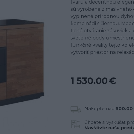
tvaru a decentnou eleganc
sú vyrobené z masívneho d
vyplnené prírodnou dyhou.
kombinácii s čiernou. Mo
tiché otváranie zásuviek a d
svetelné body umiestnené
funkčné kvality tejto kol
vytvoriť priestor na relaxá
1 530.00 €
Nakúpte nad
500.00
Chcete si vyskúšať pr
Navštívte našu preda