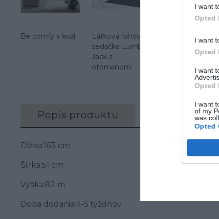
I want t
Opted 
Be comfy v koži
Látková rohová
I want t
sedačka Lumber
Opted 
Jack s
otomanom
I want 
Advertis
Opted 
I want t
of my P
Popis produktu
Recenzie (0)
was col
Opted 
Dĺžka:163 cm
Šírka:51 cm
Výška:82 m
Doba dodania:4-5 týždňov