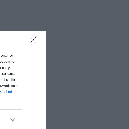
sonal or
ection to
ou may
 personal
out of the
 downstream
B’s List of