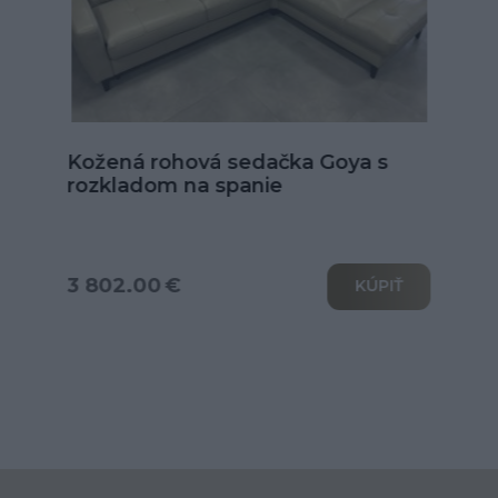
Kožená sedačka Alexandria v tvare
U
od 6 039.00 €
KÚPIŤ