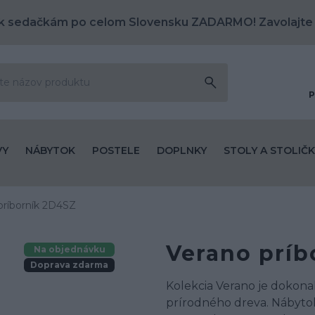
k sedačkám po celom Slovensku ZADARMO! Zavolajte
P
VY
NÁBYTOK
POSTELE
DOPLNKY
STOLY A STOLIČK
príborník 2D4SZ
Verano príb
Na objednávku
Doprava zdarma
Kolekcia Verano je dokon
prírodného dreva. Nábytok