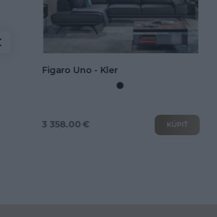
Kožená rohová sedačka Goya s
rozkladom na spanie
3 802.00 €
KÚPIŤ