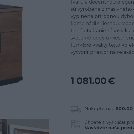
tvaru a decentnou eleganc
sú vyrobené z masívneho d
vyplnené prírodnou dyhou.
kombinácii s čiernou. Mo
tiché otváranie zásuviek a d
svetelné body umiestnené
funkčné kvality tejto kol
vytvoriť priestor na relaxá
1 081.00 €
Nakúpte nad
500.00
Chcete si vyskúšať pr
Navštívte našu preda