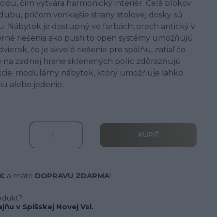
iou, čím vytvára harmonický interiér. Čelá blokov
ubu, pričom vonkajšie strany stolovej dosky sú
 Nábytok je dostupný vo farbách: orech antický v
derné riešenia ako push to open systémy umožňujú
vierok, čo je skvelé riešenie pre spálňu, zatiaľ čo
 na zadnej hrane sklenených políc zdôrazňujú
ekcie. modulárny nábytok, ktorý umožňuje ľahko
ciu alebo jedenie.
KÚPIŤ
 €
a máte
DOPRAVU ZDARMA
!
odukt?
jňu v Spišskej Novej Vsi.