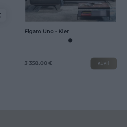
Kožená rohová sedačka Goya s
rozkladom na spanie
3 802.00 €
KÚPIŤ