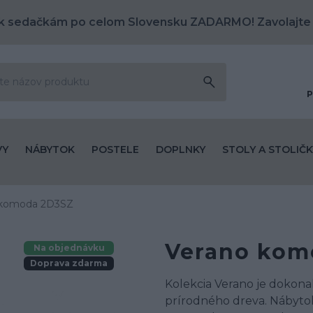
k sedačkám po celom Slovensku ZADARMO! Zavolajte
P
VY
NÁBYTOK
POSTELE
DOPLNKY
STOLY A STOLIČK
 komoda 2D3SZ
Verano kom
Na objednávku
Doprava zdarma
Kolekcia Verano je dokon
prírodného dreva. Nábytok