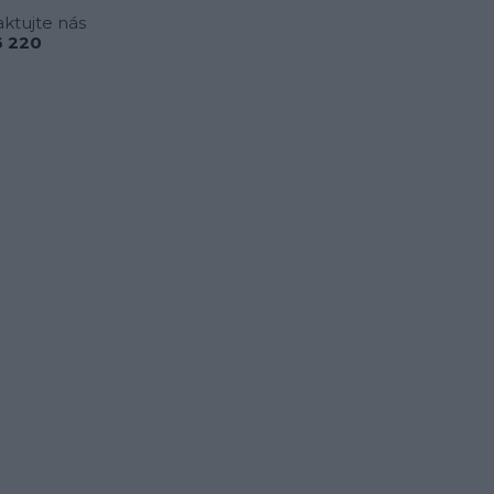
ktujte nás
 220