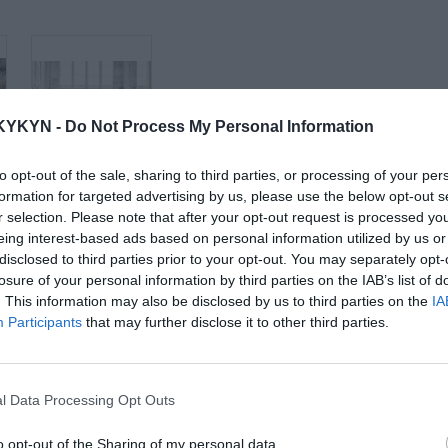
KYKYN -
Do Not Process My Personal Information
to opt-out of the sale, sharing to third parties, or processing of your per
d
Látková rohová
formation for targeted advertising by us, please use the below opt-out s
sedačka Be true
r selection. Please note that after your opt-out request is processed y
eing interest-based ads based on personal information utilized by us or
disclosed to third parties prior to your opt-out. You may separately opt-
losure of your personal information by third parties on the IAB’s list of
. This information may also be disclosed by us to third parties on the
IA
Participants
that may further disclose it to other third parties.
l Data Processing Opt Outs
o opt-out of the Sharing of my personal data.