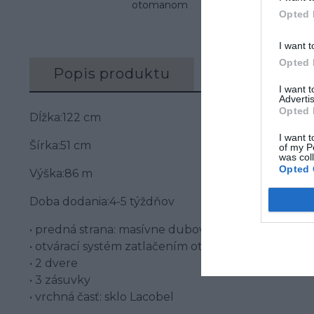
otomanom
Opted 
I want t
Opted 
Popis produktu
Recenzie (0)
I want 
Advertis
Opted 
Dĺžka:122 cm
I want t
Šírka:51 cm
of my P
was col
Opted 
Výška:86 m
Doba dodania:4-5 týždňov
• predná strana: masívne dubové drevo / prírodná
• otvárací systém zatlačením otvoríte
• 2 dvere
• 3 zásuvky
• vrchná časť: sklo Lacobel