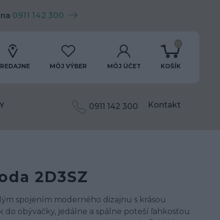
 na
0911 142 300
0
REDAJNE
MÔJ VÝBER
MÔJ ÚČET
KOŠÍK
Kontakt
Y
0911 142 300
oda 2D3SZ
alým spojením moderného dizajnu s krásou
 do obývačky, jedálne a spálne poteší ľahkosťou