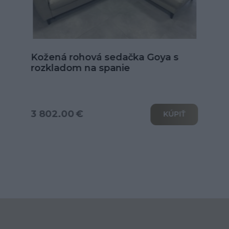
Kožená sedačka Alexandria v tvare
U
od 6 039.00 €
KÚPIŤ