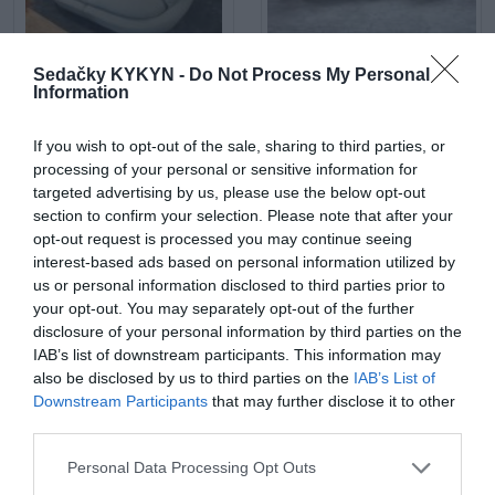
Maui mega 2 sed
Látková rohová sedačka Be
Sedačky KYKYN -
Do Not Process My Personal
true
Information
If you wish to opt-out of the sale, sharing to third parties, or
processing of your personal or sensitive information for
targeted advertising by us, please use the below opt-out
section to confirm your selection. Please note that after your
opt-out request is processed you may continue seeing
interest-based ads based on personal information utilized by
Be comfy v koži
Látková rohová sedačka
us or personal information disclosed to third parties prior to
Lumber Jack s otomanom
your opt-out. You may separately opt-out of the further
disclosure of your personal information by third parties on the
IAB’s list of downstream participants. This information may
also be disclosed by us to third parties on the
IAB’s List of
POPIS PRODUKTU
Downstream Participants
that may further disclose it to other
third parties.
Dĺžka: 163 cm
Personal Data Processing Opt Outs
Šírka: 34 cm