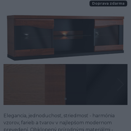
Doprava zdarma
Elegancia, jednoduchosť, striedmosť - harmónia
vzorov, farieb a tvarov v najlepšom modernom
prevedení. Obklopený prírodnými materiálmi -