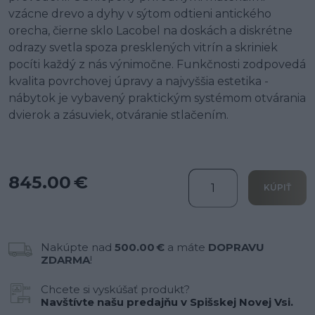
vzácne drevo a dyhy v sýtom odtieni antického
orecha, čierne sklo Lacobel na doskách a diskrétne
odrazy svetla spoza presklených vitrín a skriniek
pocíti každý z nás výnimočne. Funkčnosti zodpovedá
kvalita povrchovej úpravy a najvyššia estetika -
nábytok je vybavený praktickým systémom otvárania
dvierok a zásuviek, otváranie stlačením.
845.00 €
KÚPIŤ
Nakúpte nad
500.00 €
a máte
DOPRAVU
ZDARMA
!
Chcete si vyskúšať produkt?
Navštívte našu predajňu v Spišskej Novej Vsi.