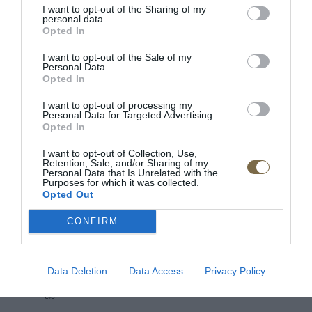
I want to opt-out of the Sharing of my
personal data.
Výška: 53 cm
Opted In
Doba dodania: 4-5 týždňov
I want to opt-out of the Sale of my
Personal Data.
Opted In
Materiál:masívne drevo/ dyhovaná vrchná doska
I want to opt-out of processing my
Výrobca: MEBIN
Personal Data for Targeted Advertising.
Opted In
I want to opt-out of Collection, Use,
Retention, Sale, and/or Sharing of my
RECENZIE
Personal Data that Is Unrelated with the
Purposes for which it was collected.
Opted Out
0
CONFIRM
Data Deletion
Data Access
Privacy Policy
0% zákazníkov odporúča produkt