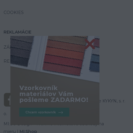
COOKIES
REKLAMÁCIE
ZÁRUKA A SERVIS
REKLAMAČNÝ PORIADOK
© Všetky práva vyhradené pre KYKYN, s. r.
o.
MI:SU Design
- Tvoríme internetové obchody na
mieru |
MI:Shop