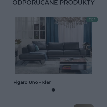
ODPORÚČANÉ PRODUKTY
TOP
Doprava zdarma
Kožená rohová sedačka Goya s
rozkladom na spanie