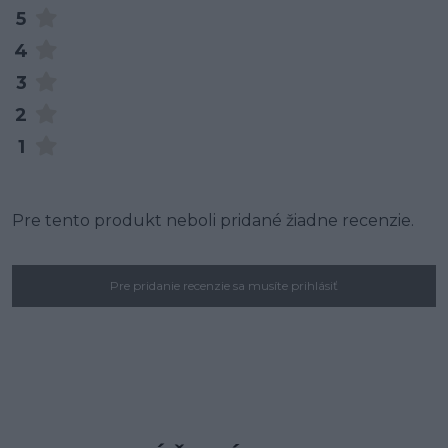
5
4
3
2
1
Pre tento produkt neboli pridané žiadne recenzie.
Pre pridanie recenzie sa musíte prihlásiť