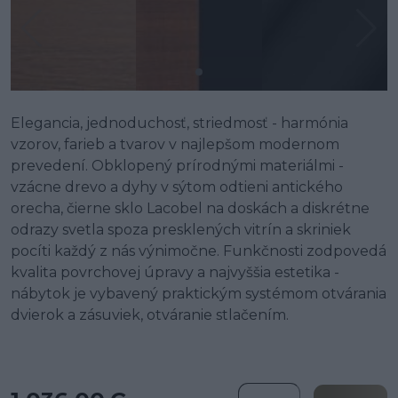
Elegancia, jednoduchosť, striedmosť - harmónia
vzorov, farieb a tvarov v najlepšom modernom
prevedení. Obklopený prírodnými materiálmi -
vzácne drevo a dyhy v sýtom odtieni antického
orecha, čierne sklo Lacobel na doskách a diskrétne
odrazy svetla spoza presklených vitrín a skriniek
pocíti každý z nás výnimočne. Funkčnosti zodpovedá
kvalita povrchovej úpravy a najvyššia estetika -
nábytok je vybavený praktickým systémom otvárania
dvierok a zásuviek, otváranie stlačením.