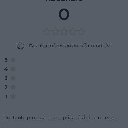
0
0% zákazníkov odporúča produkt
5
4
3
2
1
Pre tento produkt neboli pridané žiadne recenzie.