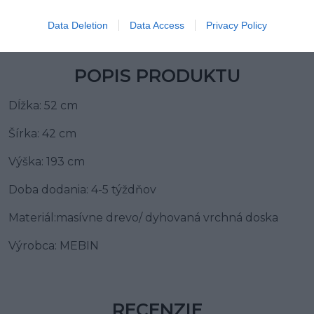
Lumber Jack s otomanom
Data Deletion
Data Access
Privacy Policy
POPIS PRODUKTU
Dĺžka: 52 cm
Šírka: 42 cm
Výška: 193 cm
Doba dodania: 4-5 týždňov
Materiál:masívne drevo/ dyhovaná vrchná doska
Výrobca: MEBIN
RECENZIE