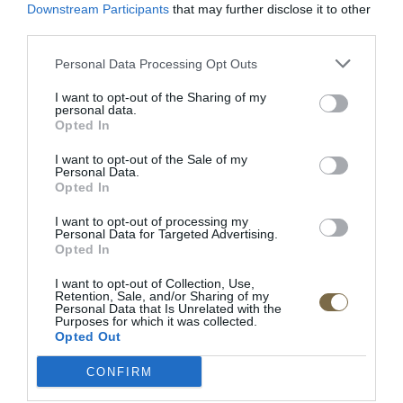
Downstream Participants
that may further disclose it to other
third parties.
Látková rohová sedačka
Maui otočné kreslo
Cecilia
Personal Data Processing Opt Outs
I want to opt-out of the Sharing of my
personal data.
Opted In
I want to opt-out of the Sale of my
Personal Data.
Opted In
Maui mega 2 sed
Látková rohová sedačka Be
I want to opt-out of processing my
Personal Data for Targeted Advertising.
true
Opted In
I want to opt-out of Collection, Use,
Retention, Sale, and/or Sharing of my
Personal Data that Is Unrelated with the
Purposes for which it was collected.
Opted Out
CONFIRM
Be comfy v koži
Látková rohová sedačka