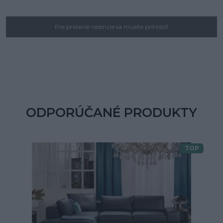
Pre pridanie recenzie sa musíte prihlásiť
ODPORÚČANÉ PRODUKTY
TOP
Doprava zdarma