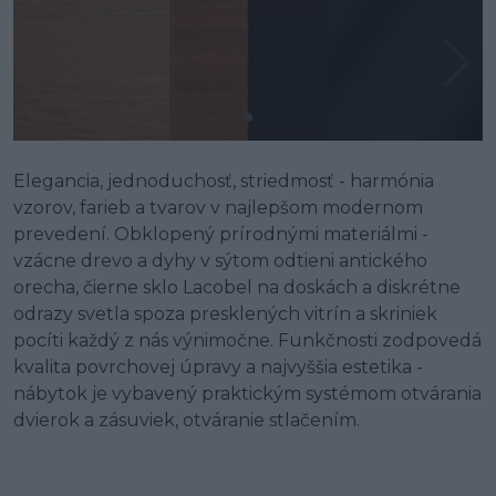
Elegancia, jednoduchosť, striedmosť - harmónia
vzorov, farieb a tvarov v najlepšom modernom
prevedení. Obklopený prírodnými materiálmi -
vzácne drevo a dyhy v sýtom odtieni antického
orecha, čierne sklo Lacobel na doskách a diskrétne
odrazy svetla spoza presklených vitrín a skriniek
pocíti každý z nás výnimočne. Funkčnosti zodpovedá
kvalita povrchovej úpravy a najvyššia estetika -
nábytok je vybavený praktickým systémom otvárania
dvierok a zásuviek, otváranie stlačením.