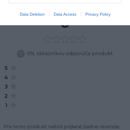
RECENZIE
0
Data Deletion
Data Access
Privacy Policy
0% zákazníkov odporúča produkt
5
4
3
2
1
Pre tento produkt neboli pridané žiadne recenzie.