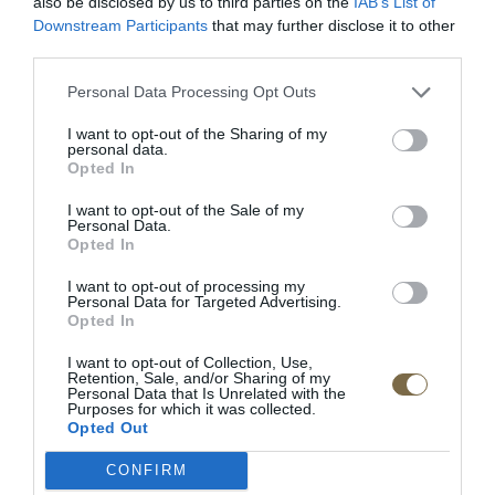
also be disclosed by us to third parties on the
IAB’s List of
Be comfy v koži
Látková rohová sedačka
Downstream Participants
that may further disclose it to other
Lumber Jack s otomanom
third parties.
Personal Data Processing Opt Outs
I want to opt-out of the Sharing of my
POPIS PRODUKTU
personal data.
Opted In
Dĺžka: 163 cm
I want to opt-out of the Sale of my
Personal Data.
Šírka: 51 cm
Opted In
Výška: 82 cm
I want to opt-out of processing my
Personal Data for Targeted Advertising.
Opted In
Doba dodania: 4-5 týždňov
I want to opt-out of Collection, Use,
Materiál:masívne drevo/ dyhovaná vrchná doska
Retention, Sale, and/or Sharing of my
Personal Data that Is Unrelated with the
Purposes for which it was collected.
Výrobca: MEBIN
Opted Out
CONFIRM