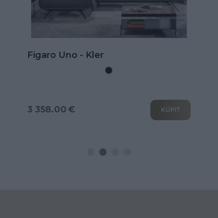
Kožená rohová sedačka Goya s
rozkladom na spanie
3 802.00 €
KÚPIŤ