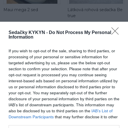
Maui mega 2 sed
Látková rohová sedačka Be
true
Sedačky KYKYN -
Do Not Process My Personal
Information
If you wish to opt-out of the sale, sharing to third parties, or
processing of your personal or sensitive information for
targeted advertising by us, please use the below opt-out
Be comfy v koži
Látková rohová sedačka
section to confirm your selection. Please note that after your
Lumber Jack s otomanom
opt-out request is processed you may continue seeing
interest-based ads based on personal information utilized by
us or personal information disclosed to third parties prior to
your opt-out. You may separately opt-out of the further
POPIS PRODUKTU
disclosure of your personal information by third parties on the
IAB’s list of downstream participants. This information may
Dĺžka:;223 cm
also be disclosed by us to third parties on the
IAB’s List of
Downstream Participants
that may further disclose it to other
Šírka:;65&nbsp;cm
third parties.