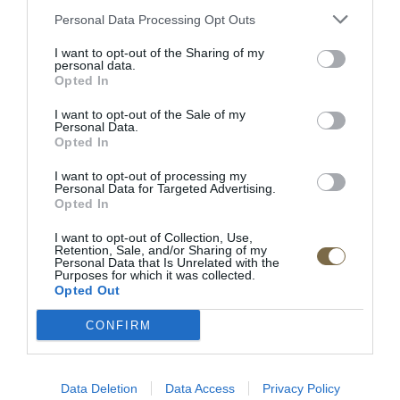
Výška:;210&nbsp;cm
Personal Data Processing Opt Outs
I want to opt-out of the Sharing of my
Doba dodania: 4-5 týždňov
personal data.
Opted In
Materiál:masívne drevo/ dyhovaná vrchná doska
I want to opt-out of the Sale of my
Výrobca:;MEBIN
Personal Data.
Opted In
I want to opt-out of processing my
Vyrobené z masívneho dreva. Nábytok bude
Personal Data for Targeted Advertising.
doručený zmontovaný. Prosím pri objednávke do
Opted In
poznámky uveďte farbu dreva, ktorú ste si vybrali.
I want to opt-out of Collection, Use,
Retention, Sale, and/or Sharing of my
Personal Data that Is Unrelated with the
Purposes for which it was collected.
Opted Out
RECENZIE
CONFIRM
0
Data Deletion
Data Access
Privacy Policy