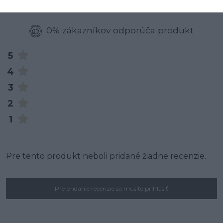
0% zákazníkov odporúča produkt
5
4
3
2
1
Pre tento produkt neboli pridané žiadne recenzie.
Pre pridanie recenzie sa musíte prihlásiť