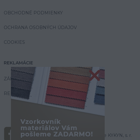
OBCHODNÉ PODMIENKY
OCHRANA OSOBNÝCH ÚDAJOV
COOKIES
REKLAMÁCIE
ZÁRUKA A SERVIS
REKLAMAČNÝ PORIADOK
© Všetky práva vyhradené pre KYKYN, s. r.