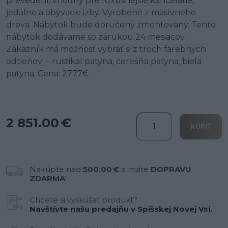
prevedení, vhodný pre luxusnejšie kancelárie,
jedálne a obývacie izby. Vyrobené z masívneho
dreva. Nábytok bude doručený zmontovaný. Tento
nábytok dodávame so zárukou 24 mesiacov
Zákazník má možnosť vybrať si z troch farebných
odtieňov: – rustikal patyna, čerešňa patyna, biela
patyna. Cena: 2777€
2 851.00 €
KÚPIŤ
Nakúpte nad
500.00 €
a máte
DOPRAVU
ZDARMA
!
Chcete si vyskúšať produkt?
Navštívte našu predajňu v Spišskej Novej Vsi.