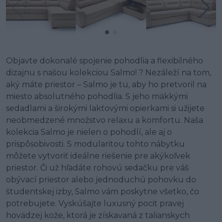
Objavte dokonalé spojenie pohodlia a flexibilného
dizajnu s našou kolekciou Salmo! ? Nezáleží na tom,
aký máte priestor – Salmo je tu, aby ho pretvoril na
miesto absolutného pohodlia. S jeho mäkkými
sedadlami a širokými lakťovými opierkami si užijete
neobmedzené množstvo relaxu a komfortu. Naša
kolekcia Salmo je nielen o pohodlí, ale aj o
prispôsobivosti. S modularitou tohto nábytku
môžete vytvoriť ideálne riešenie pre akýkoľvek
priestor. Či už hľadáte rohovú sedačku pre váš
obývací priestor alebo jednoduchú pohovku do
študentskej izby, Salmo vám poskytne všetko, čo
potrebujete. Vyskúšajte luxusný pocit pravej
hovädzej kože, ktorá je získavaná z talianskych