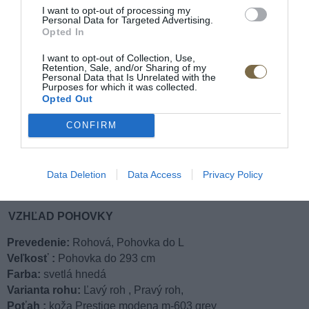
Vonkajší rozmer:
293 x 203 cm
I want to opt-out of processing my
Personal Data for Targeted Advertising.
Opted In
Celková výška:
93/107 CM
I want to opt-out of Collection, Use,
Retention, Sale, and/or Sharing of my
Plocha na spanie:
140 x 200 cm
Personal Data that Is Unrelated with the
Purposes for which it was collected.
Opted Out
Výplň:
CONFIRM
sedadla:
vlnité pružiny, veľmi pružná pena + polyuretánová
operadla:
pružné pásy, polyuretánová pena
Data Deletion
Data Access
Privacy Policy
Nosná konštrukcia:
pevné drevo
VZHĽAD POHOVKY
Prevedenie:
Rohová, Pohovka do L
Veľkosť :
Pohovka do 293 cm
Farba:
svetlá hnedá
Varianta rohu:
Ľavý roh , Pravý roh,
Poťah :
koža Prestige modena m-603 grey