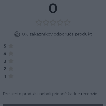
0
0% zákazníkov odporúča produkt
5
4
3
2
1
Pre tento produkt neboli pridané žiadne recenzie.