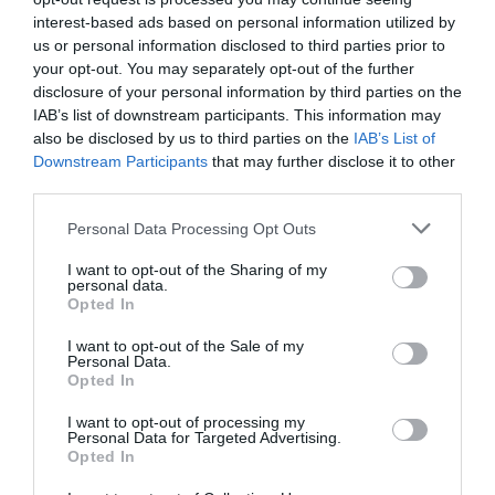
interest-based ads based on personal information utilized by
POPIS PRODUKTU
us or personal information disclosed to third parties prior to
your opt-out. You may separately opt-out of the further
Dĺžka: 303 cm
disclosure of your personal information by third parties on the
IAB’s list of downstream participants. This information may
Šírka:61 cm
also be disclosed by us to third parties on the
IAB’s List of
Downstream Participants
that may further disclose it to other
Výška:224 cm
third parties.
Doba dodania:4-5 týždňov
Personal Data Processing Opt Outs
• predná strana: masívne dubové drevo / poťahová
I want to opt-out of the Sharing of my
personal data.
látka / zrkadlo
Opted In
• otvárací systém zatlačením otvoríte
• veniec s lepidlom na dubové drevo (za príplatok)
I want to opt-out of the Sale of my
Personal Data.
• 2 čalúnené dvere
Opted In
• 3 dvere so zrkadlom
• 2 dvierka z masívneho dubu
I want to opt-out of processing my
Personal Data for Targeted Advertising.
• 9 zásuviek
Opted In
USPORIADANIE POLIC