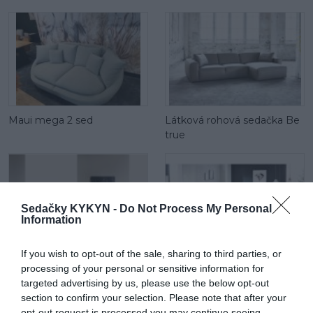
Maui mega 2 sed
Látková rohová sedačka Be
true
Sedačky KYKYN -
Do Not Process My Personal
Information
If you wish to opt-out of the sale, sharing to third parties, or
Be comfy v koži
Látková rohová sedačka
processing of your personal or sensitive information for
Lumber Jack s otomanom
targeted advertising by us, please use the below opt-out
section to confirm your selection. Please note that after your
opt-out request is processed you may continue seeing