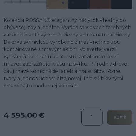
Kolekcia ROSSANO elegantný nábytok vhodný do
obývacej izby a jedálne. Vyrába sa v dvoch farebných
variáciách antický orech-čierny a dub-natural-čierny.
Dvierka skriniek sú vyrobené z masívneho dubu,
kombinované s tmavým sklom. Vo svetlej verzii
vytvárajú harmóniu kontrastu, zatiaľ čo vo verzii
tmavej, zdôrazňujú krásu nábytku. Prírodné drevo,
zaujímavé kombinácie farieb a materiálov, rôzne
tvary a jednoduchosť dizajnovej línie sú hlavnými
črtami tejto modernej kolekcie.
4 595.00 €
KÚPIŤ