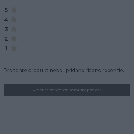
5
4
3
2
1
Pre tento produkt neboli pridané žiadne recenzie.
Pre pridanie recenzie sa musíte prihlásiť