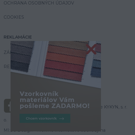
OCHRANA OSOBNÝCH ÚDAJOV
COOKIES
REKLAMÁCIE
ZÁRUKA A SERVIS
REKLAMAČNÝ PORIADOK
© Všetky práva vyhradené pre KYKYN, s. r.
o.
MI:SU Design
- Tvoríme internetové obchody na