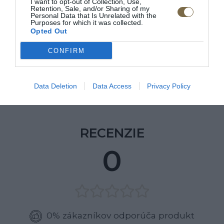
I want to opt-out of Collection, Use,
Retention, Sale, and/or Sharing of my
Personal Data that Is Unrelated with the
Purposes for which it was collected.
Tyčinka 3 ks.
Opted Out
Sklenená polica 0 ks.
CONFIRM
Lakovaná polica 6 ks.
Výrobca: MEBIN
Data Deletion
Data Access
Privacy Policy
RECENZIE
0
0% zákazníkov odporúča produkt