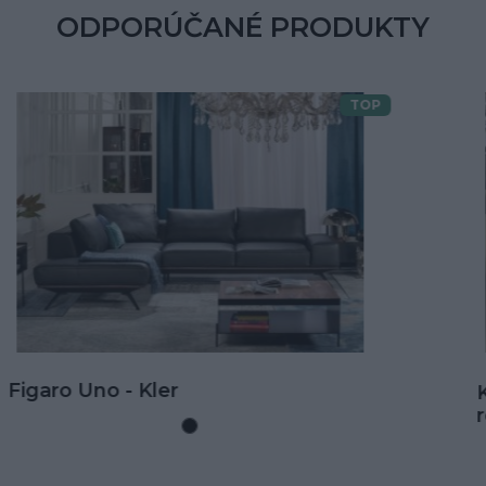
ODPORÚČANÉ PRODUKTY
TOP
Doprava zdarma
Kožená rohová sedačka Goya s
rozkladom na spanie