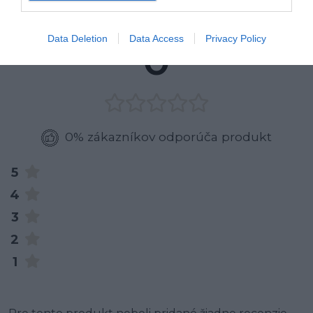
RECENZIE
Data Deletion
Data Access
Privacy Policy
0
0% zákazníkov odporúča produkt
5
4
3
2
1