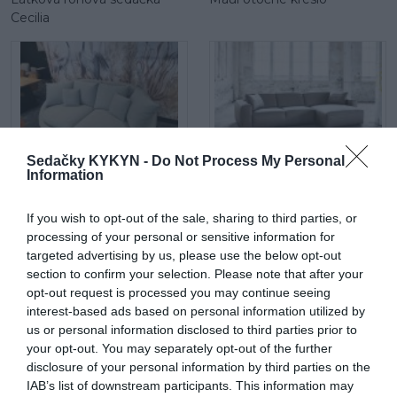
Cecilia
Sedačky KYKYN -
Do Not Process My Personal
Information
Maui mega 2 sed
Látková rohová sedačka Be
true
If you wish to opt-out of the sale, sharing to third parties, or
processing of your personal or sensitive information for
targeted advertising by us, please use the below opt-out
section to confirm your selection. Please note that after your
opt-out request is processed you may continue seeing
interest-based ads based on personal information utilized by
us or personal information disclosed to third parties prior to
your opt-out. You may separately opt-out of the further
Be comfy v koži
Látková rohová sedačka
disclosure of your personal information by third parties on the
Lumber Jack s otomanom
IAB’s list of downstream participants. This information may