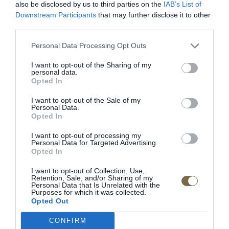
also be disclosed by us to third parties on the
IAB’s List of
Downstream Participants
that may further disclose it to other
third parties.
POPIS PRODUKTU
Personal Data Processing Opt Outs
Dĺžka: 221 cm
I want to opt-out of the Sharing of my
personal data.
Šírka:196 cm
Opted In
Výška: 101 cm
I want to opt-out of the Sale of my
Personal Data.
Doba dodania:4-5 týždňov
Opted In
I want to opt-out of processing my
• masívne dubové drevo / prírodná dubová dyha /
Personal Data for Targeted Advertising.
tkanina
Opted In
• rovná opierka hlavy
I want to opt-out of Collection, Use,
• doplnková možnosť: úložný priestor na posteľnú
Retention, Sale, and/or Sharing of my
Personal Data that Is Unrelated with the
bielizeň so zdvihom matraca
Purposes for which it was collected.
Opted Out
Výrobca: MEBIN
CONFIRM