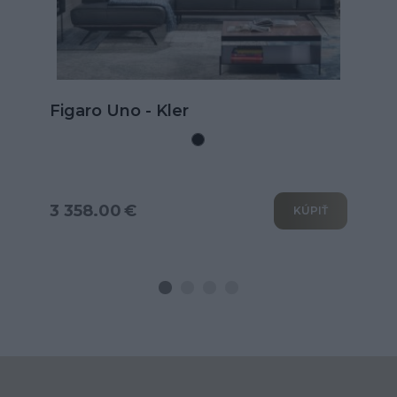
Kožená rohová sedačka Goya s
rozkladom na spanie
3 802.00 €
KÚPIŤ