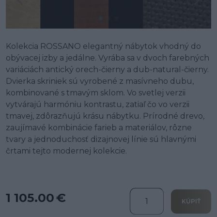
Kolekcia ROSSANO elegantný nábytok vhodný do
obývacej izby a jedálne. Vyrába sa v dvoch farebných
variáciách antický orech-čierny a dub-natural-čierny.
Dvierka skriniek sú vyrobené z masívneho dubu,
kombinované s tmavým sklom. Vo svetlej verzii
vytvárajú harmóniu kontrastu, zatiaľ čo vo verzii
tmavej, zdôrazňujú krásu nábytku. Prírodné drevo,
zaujímavé kombinácie farieb a materiálov, rôzne
tvary a jednoduchosť dizajnovej línie sú hlavnými
črtami tejto modernej kolekcie.
1 105.00 €
KÚPIŤ