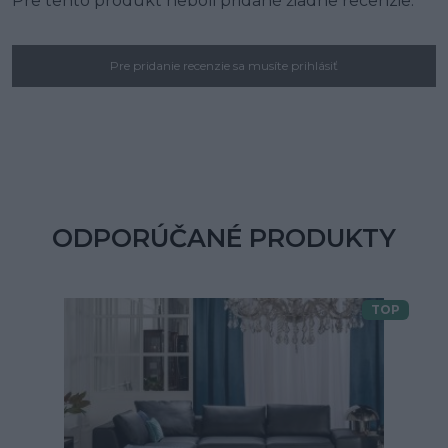
Pre tento produkt neboli pridané žiadne recenzie.
Pre pridanie recenzie sa musíte prihlásiť
ODPORÚČANÉ PRODUKTY
TOP
Doprava zdarma