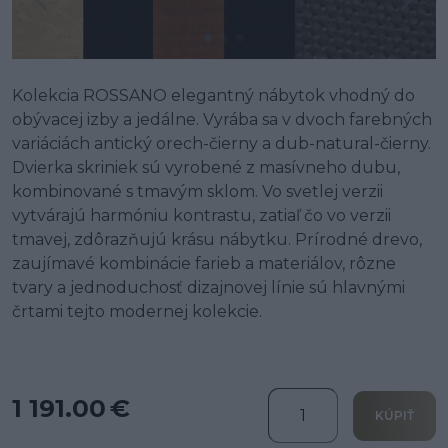
Kolekcia ROSSANO elegantný nábytok vhodný do
obývacej izby a jedálne. Vyrába sa v dvoch farebných
variáciách antický orech-čierny a dub-natural-čierny.
Dvierka skriniek sú vyrobené z masívneho dubu,
kombinované s tmavým sklom. Vo svetlej verzii
vytvárajú harmóniu kontrastu, zatiaľ čo vo verzii
tmavej, zdôrazňujú krásu nábytku. Prírodné drevo,
zaujímavé kombinácie farieb a materiálov, rôzne
tvary a jednoduchosť dizajnovej línie sú hlavnými
črtami tejto modernej kolekcie.
1 191.00 €
KÚPIŤ