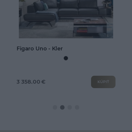
Kožená rohová sedačka Goya s
rozkladom na spanie
3 802.00 €
KÚPIŤ