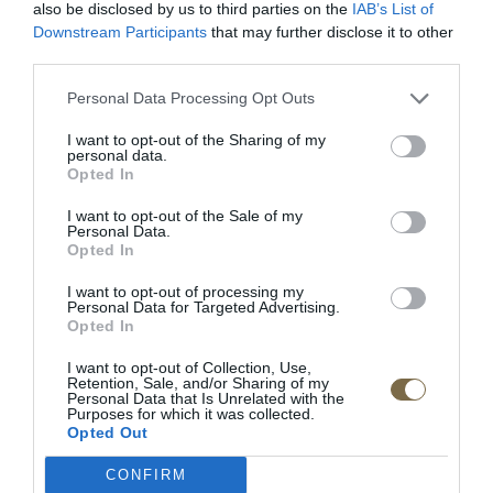
also be disclosed by us to third parties on the
IAB’s List of
Downstream Participants
that may further disclose it to other
third parties.
POPIS PRODUKTU
Personal Data Processing Opt Outs
Dĺžka: 221 cm
I want to opt-out of the Sharing of my
personal data.
Šírka:156 cm
Opted In
Výška: 101 cm
I want to opt-out of the Sale of my
Personal Data.
Doba dodania:4-5 týždňov
Opted In
I want to opt-out of processing my
• masívne dubové drevo / prírodná dubová dyha /
Personal Data for Targeted Advertising.
tkanina
Opted In
• rovná opierka hlavy
I want to opt-out of Collection, Use,
• doplnková možnosť: úložný priestor na posteľnú
Retention, Sale, and/or Sharing of my
Personal Data that Is Unrelated with the
bielizeň so zdvihom matraca
Purposes for which it was collected.
Opted Out
Výrobca: MEBIN
CONFIRM