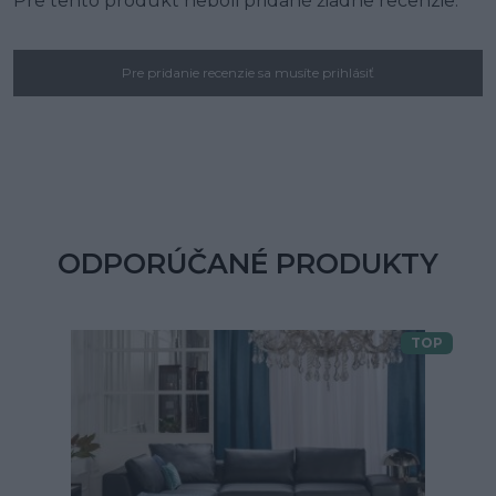
Pre tento produkt neboli pridané žiadne recenzie.
Pre pridanie recenzie sa musíte prihlásiť
ODPORÚČANÉ PRODUKTY
TOP
Doprava zdarma