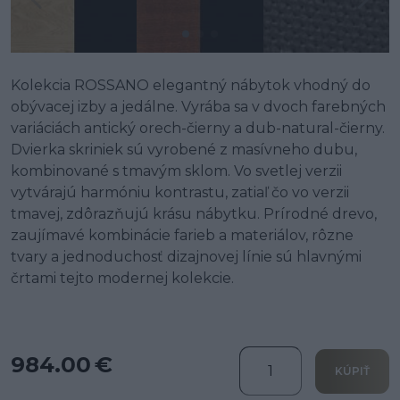
Kolekcia ROSSANO elegantný nábytok vhodný do
obývacej izby a jedálne. Vyrába sa v dvoch farebných
variáciách antický orech-čierny a dub-natural-čierny.
Dvierka skriniek sú vyrobené z masívneho dubu,
kombinované s tmavým sklom. Vo svetlej verzii
vytvárajú harmóniu kontrastu, zatiaľ čo vo verzii
tmavej, zdôrazňujú krásu nábytku. Prírodné drevo,
zaujímavé kombinácie farieb a materiálov, rôzne
tvary a jednoduchosť dizajnovej línie sú hlavnými
črtami tejto modernej kolekcie.
984.00 €
KÚPIŤ