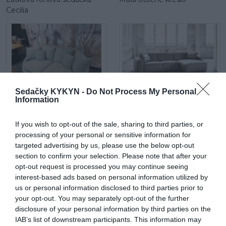
Cecilia
Sedačky KYKYN -
Do Not Process My Personal
Information
Maui mega 2 sed
Látková rohová sedačka Be
true
If you wish to opt-out of the sale, sharing to third parties, or
processing of your personal or sensitive information for
targeted advertising by us, please use the below opt-out
section to confirm your selection. Please note that after your
opt-out request is processed you may continue seeing
interest-based ads based on personal information utilized by
us or personal information disclosed to third parties prior to
your opt-out. You may separately opt-out of the further
Be comfy v koži
Látková rohová sedačka
disclosure of your personal information by third parties on the
Lumber Jack s otomanom
IAB’s list of downstream participants. This information may