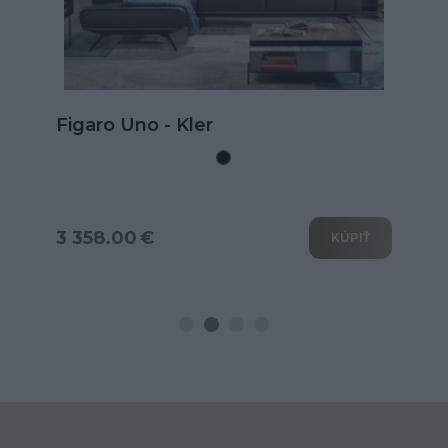
Kožená rohová sedačka Goya s
rozkladom na spanie
3 802.00 €
KÚPIŤ