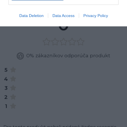
RECENZIE
Data Deletion
Data Access
Privacy Policy
0
0% zákazníkov odporúča produkt
5
4
3
2
1