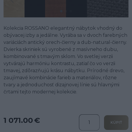
Kolekcia ROSSANO elegantný nábytok vhodný do
obývacej izby a jedálne. Vyrába sa v dvoch farebných
variáciách antický orech-čierny a dub-natural-čierny.
Dvierka skriniek sú vyrobené z masívneho dubu,
kombinované s tmavým sklom. Vo svetlej verzii
vytvárajú harmóniu kontrastu, zatiaľ čo vo verzii
tmavej, zdôrazňujú krásu nábytku. Prírodné drevo,
zaujímavé kombinácie farieb a materiálov, rôzne
tvary a jednoduchosť dizajnovej línie sú hlavnými
črtami tejto modernej kolekcie.
1 071.00 €
KÚPIŤ