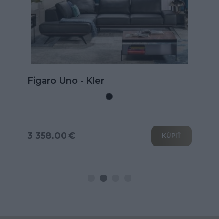
Kožená rohová sedačka Goya s
rozkladom na spanie
3 802.00 €
KÚPIŤ