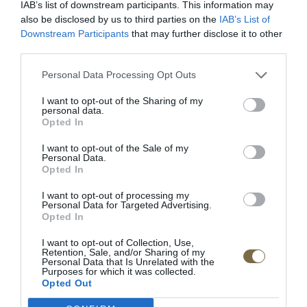
IAB’s list of downstream participants. This information may
also be disclosed by us to third parties on the
IAB’s List of
Downstream Participants
that may further disclose it to other
POPIS PRODUKTU
third parties.
Dĺžka: 225 cm
Personal Data Processing Opt Outs
Šírka:156 cm
I want to opt-out of the Sharing of my
personal data.
Opted In
Výška: 101 cm
I want to opt-out of the Sale of my
Doba dodania:4-5 týždňov
Personal Data.
Opted In
• masívne dubové drevo / prírodná dubová dyha /
I want to opt-out of processing my
tkanina
Personal Data for Targeted Advertising.
• ohnutá opierka hlavy
Opted In
• doplnková možnosť: úložný priestor na posteľnú
I want to opt-out of Collection, Use,
bielizeň so zdvihom matraca
Retention, Sale, and/or Sharing of my
Personal Data that Is Unrelated with the
Purposes for which it was collected.
Výrobca: MEBIN
Opted Out