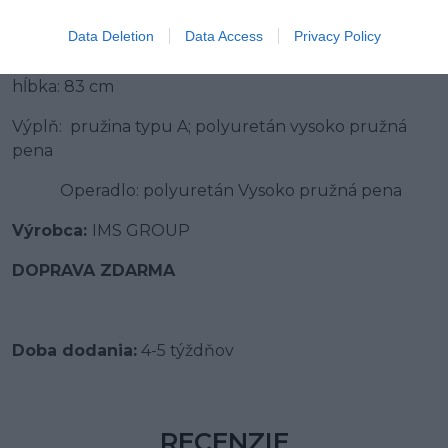
šírka: 81 cm
Data Deletion
Data Access
Privacy Policy
výška: 112 cm
hĺbka: 83 cm
Výplň: pružina typu A; polyuretán vysoko pružná
pena
Operadlo: polyuretán Vysoko pružná pena
Výrobca:
IMS GROUP
DOPRAVA ZDARMA
Doba dodania:
4-5 týždňov
RECENZIE