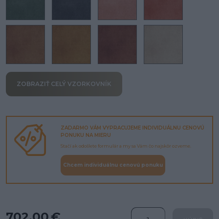
ZOBRAZIŤ CELÝ VZORKOVNÍK
ZADARMO VÁM VYPRACUJEME INDIVIDUÁLNU CENOVÚ
PONUKU NA MIERU
Stačí ak odošlete formulár a my sa Vám čo najskôr ozveme.
Chcem individuálnu cenovú ponuku
702.00 €