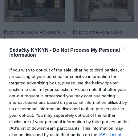
Kožená sedačka Alexandria v
Kožená rohová sedačka
tvare U
Alexandria
Sedačky KYKYN -
Do Not Process My Personal
Information
If you wish to opt-out of the sale, sharing to third parties, or
processing of your personal or sensitive information for
targeted advertising by us, please use the below opt-out
section to confirm your selection. Please note that after your
Látková rohová sedačka
Maui otočné kreslo
opt-out request is processed you may continue seeing
Cecilia
interest-based ads based on personal information utilized by
us or personal information disclosed to third parties prior to
your opt-out. You may separately opt-out of the further
disclosure of your personal information by third parties on the
IAB’s list of downstream participants. This information may
also be disclosed by us to third parties on the
IAB’s List of