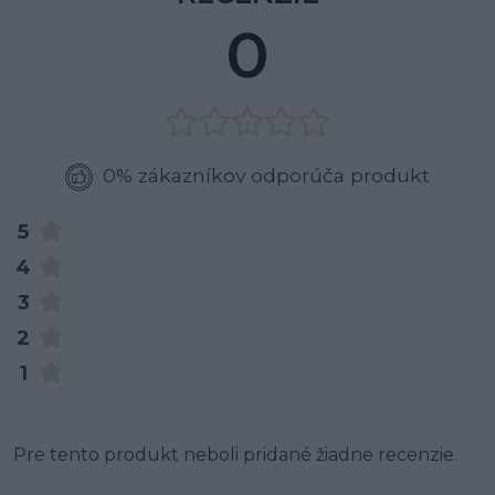
0
0% zákazníkov odporúča produkt
5
4
3
2
1
Pre tento produkt neboli pridané žiadne recenzie.