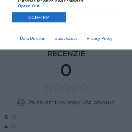
Purposes for which it was collected.
Výrobca: IMS GROUP
Opted Out
DOPRAVA ZDARMA
CONFIRM
Doba dodania: ihneď k odberu
Data Deletion
Data Access
Privacy Policy
RECENZIE
0
0% zákazníkov odporúča produkt
5
4