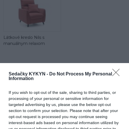
Látkové kreslo Nils s
manuálnym relaxom
POPIS PRODUKTU
Sedačky KYKYN -
Do Not Process My Personal
Information
Trojsed: (949€) + opierka hlavy (52€)
If you wish to opt-out of the sale, sharing to third parties, or
Vonkajší rozmer:
231 (š) x 85 (v) x 90 (h) cm
processing of your personal or sensitive information for
Výška sedadla od zeme:
46 cm
targeted advertising by us, please use the below opt-out
section to confirm your selection. Please note that after your
Plocha na spanie
: 121×196 cm
opt-out request is processed you may continue seeing
interest-based ads based on personal information utilized by
us or personal information disclosed to third parties prior to