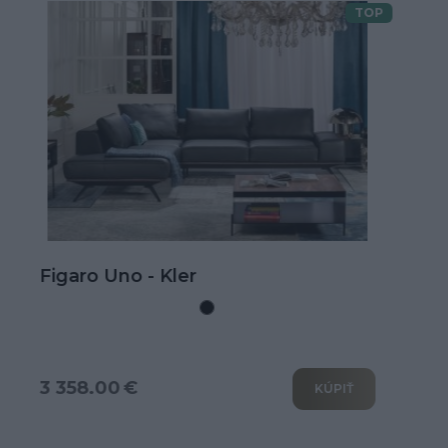
TOP
Doprava zdarma
Kožená rohová sedačka Goya s
rozkladom na spanie
3 802.00 €
KÚPIŤ