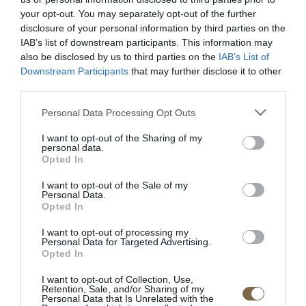
your opt-out. You may separately opt-out of the further
Kreslo: (569€)
disclosure of your personal information by third parties on the
IAB’s list of downstream participants. This information may
Vonkajší rozmer:
86 (š) x 103 (v) x 90 (h) cm
also be disclosed by us to third parties on the
IAB’s List of
Downstream Participants
that may further disclose it to other
Výška sedadla od zeme:
46 cm
third parties.
prevedenie v kvalitnej látke
Personal Data Processing Opt Outs
s rozkladom na príležitostné spanie
drevené nohy
I want to opt-out of the Sharing of my
personal data.
1 ks opierka hlavy
Opted In
Výplň:
I want to opt-out of the Sale of my
Personal Data.
Opted In
sedadla: vlnitá pružina typu B, vysoko elastická +
polyuretánová pena
I want to opt-out of processing my
operadla: silikónová vložka na čalúnených
Personal Data for Targeted Advertising.
Opted In
pásoch
I want to opt-out of Collection, Use,
Nosná konštrukcia: pevné drevo
Retention, Sale, and/or Sharing of my
Personal Data that Is Unrelated with the