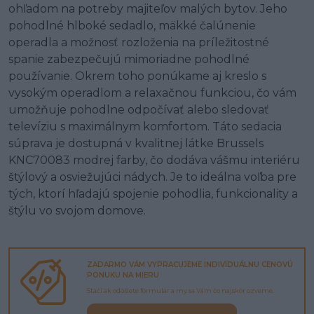
ohľadom na potreby majiteľov malých bytov. Jeho
pohodlné hlboké sedadlo, mäkké čalúnenie
operadla a možnosť rozloženia na príležitostné
spanie zabezpečujú mimoriadne pohodlné
používanie. Okrem toho ponúkame aj kreslo s
vysokým operadlom a relaxačnou funkciou, čo vám
umožňuje pohodlne odpočívať alebo sledovať
televíziu s maximálnym komfortom. Táto sedacia
súprava je dostupná v kvalitnej látke Brussels
KNC70083 modrej farby, čo dodáva vášmu interiéru
štýlový a osviežujúci nádych. Je to ideálna voľba pre
tých, ktorí hľadajú spojenie pohodlia, funkcionality a
štýlu vo svojom domove.
ZADARMO VÁM VYPRACUJEME INDIVIDUÁLNU CENOVÚ
PONUKU NA MIERU
Stačí ak odošlete formulár a my sa Vám čo najskôr ozveme.