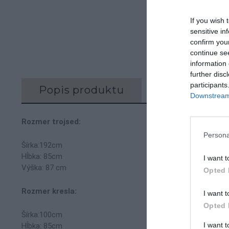
If you wish 
sensitive in
confirm you
continue se
information 
further disc
participants
Popis produktu
Recenzie (0)
Downstream 
Rozmer trojsed:
Persona
Šírka:192cm
Hĺbka: 85cm
I want t
Výška: 87 cm
Opted 
Rozmer kresla:
I want t
Opted 
Šírka:100cm
I want 
Hĺbka: 85cm