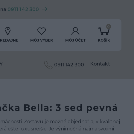
 na
0911 142 300
0
REDAJNE
MÔJ VÝBER
MÔJ ÚČET
KOŠÍK
Kontakt
Y
0911 142 300
čka Bella: 3 sed pevná
mácnosti. Zostavu je možné objednať aj v kvalitnej
yzerá ešte luxusnejšie. Je výnimočná najmä svojimi