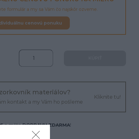
lete formulár a my sa Vám čo najskôr ozveme.
dividuálnu cenovú ponuku
KÚPIŤ
zorkovník materiálov?
Kliknite tu!
ám kontakt a my Vám ho pošleme
 €
a máte
DOPRAVU ZDARMA
!