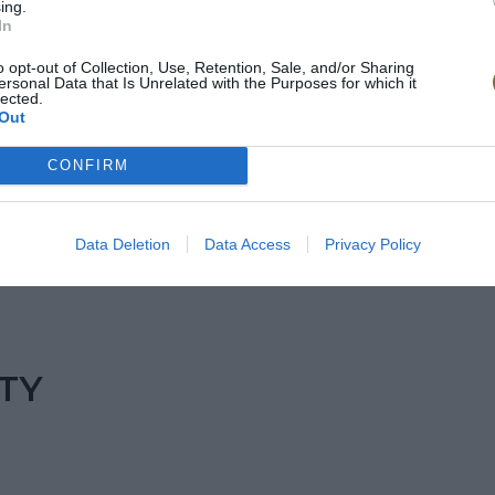
ing.
In
o opt-out of Collection, Use, Retention, Sale, and/or Sharing
ersonal Data that Is Unrelated with the Purposes for which it
lected.
Out
CONFIRM
Data Deletion
Data Access
Privacy Policy
TY