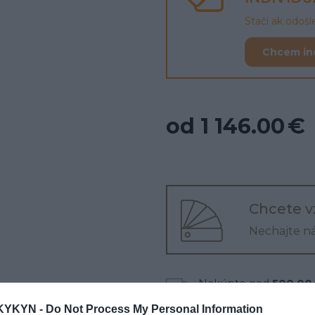
Stačí ak odoš
Chcem in
od 1 146.00 €
Chcete v
Nechajte n
Nakúpte nad
500.00
KYKYN -
Do Not Process My Personal Information