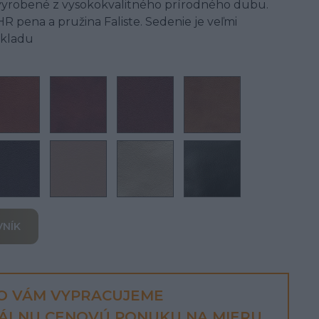
 vyrobené z vysokokvalitného prírodného dubu.
HR pena a pružina Faliste. Sedenie je veľmi
zkladu
VNÍK
O VÁM VYPRACUJEME
UÁLNU CENOVÚ PONUKU NA MIERU