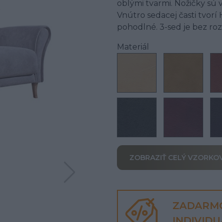
oblými tvarmi. Nožičky sú
Vnútro sedacej časti tvorí 
pohodlné. 3-sed je bez ro
Materiál
ZOBRAZIŤ CELÝ VZORKO
ZADARM
INDIVID