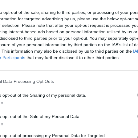
Chcete si vyskúšať pr
Navštívte našu preda
to opt-out of the sale, sharing to third parties, or processing of your per
Poradíme Vám? Konta
formation for targeted advertising by us, please use the below opt-out s
na tel. čísle:
0903 646
r selection. Please note that after your opt-out request is processed y
eing interest-based ads based on personal information utilized by us or
disclosed to third parties prior to your opt-out. You may separately opt-
losure of your personal information by third parties on the IAB’s list of
. This information may also be disclosed by us to third parties on the
IA
Participants
that may further disclose it to other third parties.
l Data Processing Opt Outs
o opt-out of the Sharing of my personal data.
In
o opt-out of the Sale of my Personal Data.
In
to opt-out of processing my Personal Data for Targeted