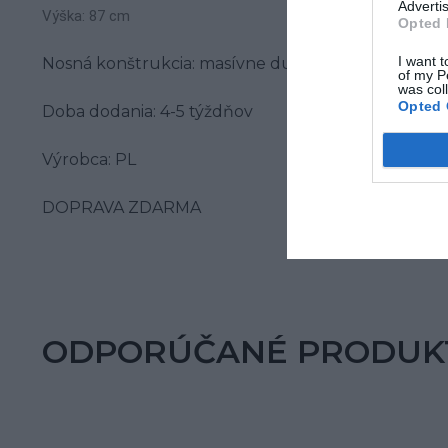
Advertis
Výška: 87 cm
Opted 
I want t
Nosná konštrukcia: masívne dubové drevo
of my P
was col
Opted 
Doba dodania: 4-5 týždňov
Výrobca: PL
DOPRAVA ZDARMA
ODPORÚČANÉ PRODUK