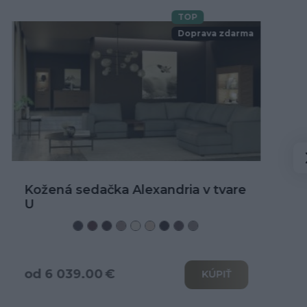
TOP
Novinka
Doprava zdarma
Kožená rohová sedačka Alexandria
od 3 466.00 €
KÚPIŤ