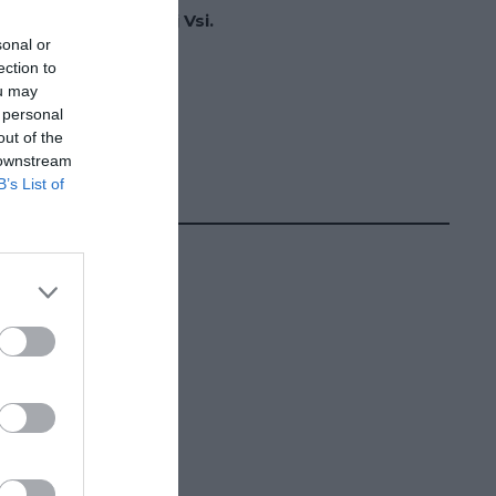
odukt?
jňu v Spišskej Novej Vsi.
sonal or
ktujte nás
ection to
 220
ou may
 personal
out of the
 downstream
B’s List of