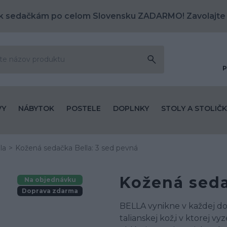
k sedačkám po celom Slovensku ZADARMO! Zavolajte
P
VY
NÁBYTOK
POSTELE
DOPLNKY
STOLY A STOLIČK
la
Kožená sedačka Bella: 3 sed pevná
Kožená seda
Na objednávku
Doprava zdarma
BELLA vynikne v každej do
talianskej kož,i v ktorej v