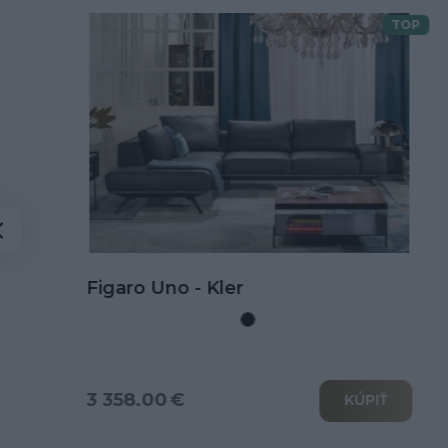
TOP
Doprava zdarma
Kožená rohová sedačka Goya s
rozkladom na spanie
3 802.00 €
KÚPIŤ