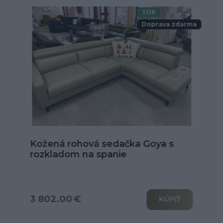
TOP
Doprava zdarma
Kožená sedačka Alexandria v tvare
U
od 6 039.00 €
KÚPIŤ