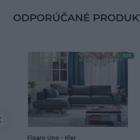
ODPORÚČANÉ PRODUK
TOP
Doprava zdarma
Kožená rohová sedačka Goya s