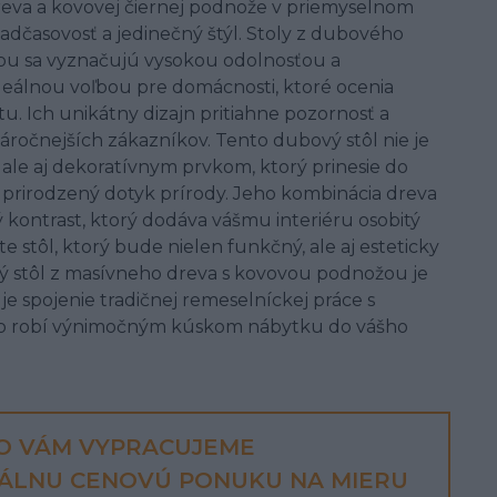
eva a kovovej čiernej podnože v priemyselnom
adčasovosť a jedinečný štýl. Stoly z dubového
u sa vyznačujú vysokou odolnosťou a
 ideálnou voľbou pre domácnosti, ktoré ocenia
u. Ich unikátny dizajn pritiahne pozornosť a
áročnejších zákazníkov. Tento dubový stôl nie je
ale aj dekoratívnym prvkom, ktorý prinesie do
a prirodzený dotyk prírody. Jeho kombinácia dreva
 kontrast, ktorý dodáva vášmu interiéru osobitý
e stôl, ktorý bude nielen funkčný, ale aj esteticky
ový stôl z masívneho dreva s kovovou podnožou je
e spojenie tradičnej remeselníckej práce s
o robí výnimočným kúskom nábytku do vášho
O VÁM VYPRACUJEME
UÁLNU CENOVÚ PONUKU NA MIERU