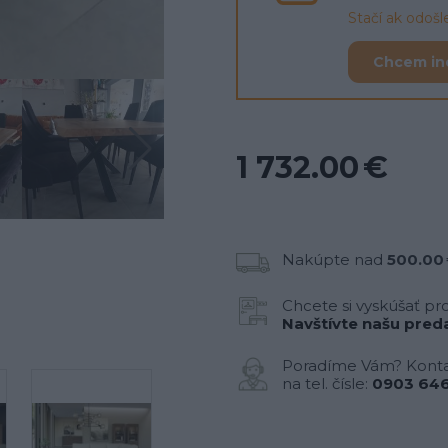
Stačí ak odoš
Chcem in
1 732.00 €
Nakúpte nad
500.00
Chcete si vyskúšať pr
Navštívte našu preda
Poradíme Vám? Konta
na tel. čísle:
0903 646