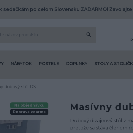
k sedačkám po celom Slovensku ZADARMO! Zavolajte
P
VY
NÁBYTOK
POSTELE
DOPLNKY
STOLY A STOLIČK
y dubový stôl DS
Masívny dub
Na objednávku
Doprava zdarma
Dubový dizajnový stôl z m
pretože sa stáva členom ro