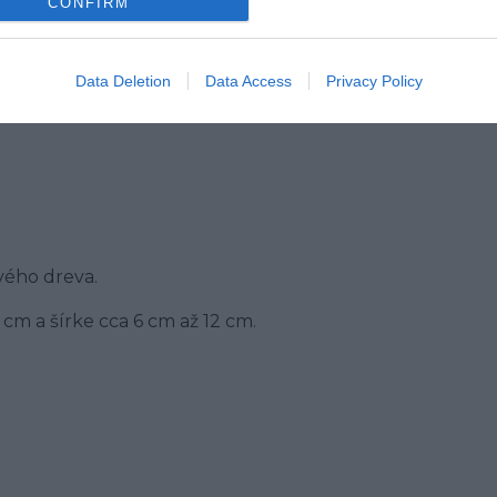
CONFIRM
Data Deletion
Data Access
Privacy Policy
vého dreva.
cm a šírke cca 6 cm až 12 cm.