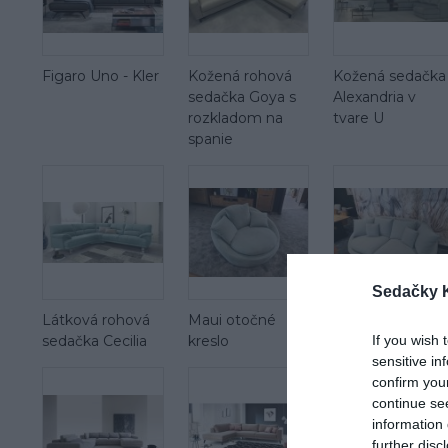
Figaro Uno - Kler
Kožená rohová
Kožená sedačka
sedačka Goya s
Alexandria v
rozkladom na
tvare U
spanie
Sedačky 
Látková rohová
Maui otočné
Maui mega 2 se
sedačka Cecilia
kreslo
If you wish 
sensitive in
confirm you
continue se
information 
further disc