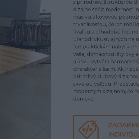
s prírodnou štruktúrou dr
dizajne spája modernosť, n
masívu s kovovou podnožo
trvanlivosťou, čo ich robí
kvalitu a dlhodobú hodnot
ulahodí vkusu aj tých najn
len praktickým nábytkom, 
vašej domácnosti štýlový 
a kovu vytvára harmonický
charakter a šarm. Ak hľadát
príťažlivý, dubový dizajn
skvelou voľbou. Predstavuj
moderným dizajnom, čo h
domova.
ZADARM
INDIVID