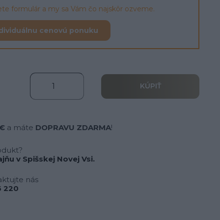
lete formulár a my sa Vám čo najskôr ozveme.
dividuálnu cenovú ponuku
KÚPIŤ
 €
a máte
DOPRAVU ZDARMA
!
odukt?
jňu v Spišskej Novej Vsi.
ktujte nás
 220