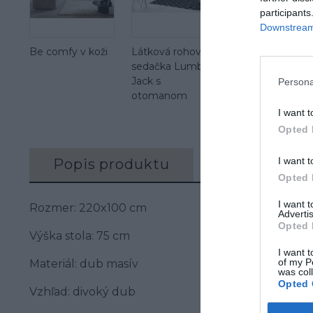
participants
Downstream 
Be comfy v koži
Látková rohová
sedačka Lumber
Jack s
Persona
otomanom
I want t
Opted 
I want t
Popis produktu
Recenzie (0)
Opted 
I want 
Rozmer: 220x100 cm
Advertis
Opted 
Výška stola: 75 cm
I want t
of my P
Materiál: dub masív
was col
Opted 
Vzhľad: divoký dub