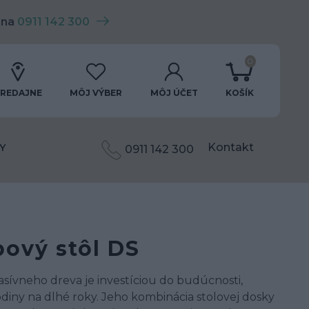
 na
0911 142 300
0
REDAJNE
MÔJ VÝBER
MÔJ ÚČET
KOŠÍK
Kontakt
Y
0911 142 300
ový stôl DS
asívneho dreva je investíciou do budúcnosti,
diny na dlhé roky. Jeho kombinácia stolovej dosky