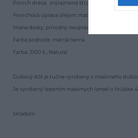
Povrch dreva: zvýraznená štruktúra
Povrchová úprava olejom: matný povrch
Hrana dosky: prírodný neopravovaný okraj
Farba podnože: matná čierna
Farba: 3100 S , Natural
Dubový stôl je ručne vyrobený z masívneho dubo
Je vyrobený lepením masívnych lamiel o hrúbke 4 
Skladom