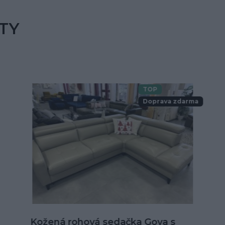
TY
TOP
Doprava zdarma
Kožená sedačka Alexandria v tvare