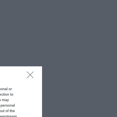
sonal or
ection to
ou may
 personal
out of the
 downstream