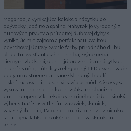
Maganda je vynikajúca kolekcia nábytku do
obývačky, jedálne a spálne. Nábytok je vyrobený z
dubových prvkov a prírodnej dubovej dyhy s
vynikajúcim dizajnom a perfektnou kvalitou
povrchovej úpravy. Svetlé farby prírodného dubu
alebo tmavosť antického orecha, zvýraznená
čiernymi vložkami, uľahčujú prezentáciu nábytku a
interiér s ním je útulný a elegantný. LED osvetľovacie
body umiestnené na hrane sklenených políc
diskrétne osvetlia obsah vitráží a komôd. Zásuvky sa
vysúvajú jemne a nehlučne vďaka mechanizmu
push-to-open. V kolekcii okrem iného nájdete široký
výber vitráží s osvetlením, zásuviek, skriniek,
závesných políc, TV panel - maxi a mini. Za zmienku
stojí najmä ľahká a funkčná stojanová skrinka na
knihy.