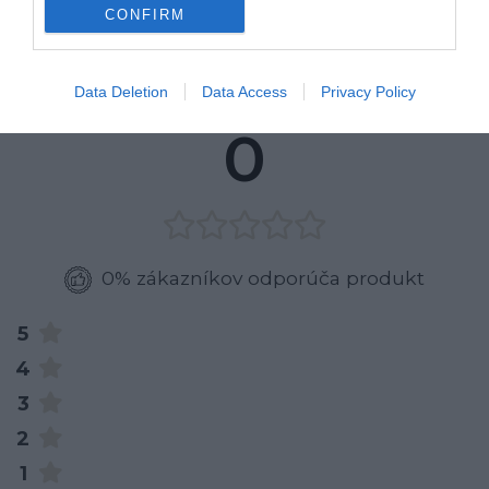
CONFIRM
RECENZIE
Data Deletion
Data Access
Privacy Policy
0
0% zákazníkov odporúča produkt
5
4
3
2
1