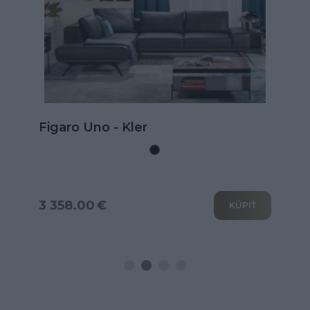
Kožená rohová sedačka Goya s
rozkladom na spanie
3 802.00 €
KÚPIŤ