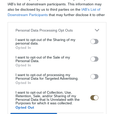
IAB’s list of downstream participants. This information may
also be disclosed by us to third parties on the
IAB’s List of
Downstream Participants
that may further disclose it to other
Be comfy v koži
Látková rohová sedačka
third parties.
Lumber Jack s otomanom
Personal Data Processing Opt Outs
I want to opt-out of the Sharing of my
personal data.
POPIS PRODUKTU
Opted In
Dĺžka:160-250 cm
I want to opt-out of the Sale of my
Personal Data.
Opted In
Šírka:90 cm
I want to opt-out of processing my
Výška: 79 cm
Personal Data for Targeted Advertising.
Opted In
Doba dodania:4-5 týždňov
I want to opt-out of Collection, Use,
Retention, Sale, and/or Sharing of my
Materiál:masívne drevo/ dyhovaná vrchná doska
Personal Data that Is Unrelated with the
Purposes for which it was collected.
Výrobca:MEBIN
Opted Out