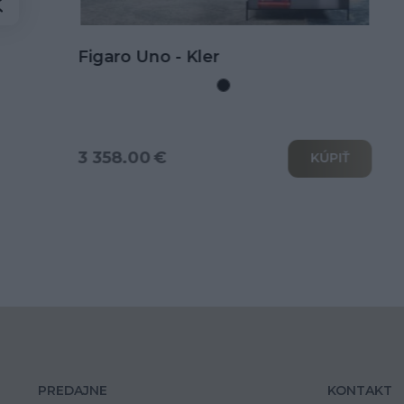
Kožená rohová sedačka Goya s
rozkladom na spanie
3 802.00 €
KÚPIŤ
PREDAJNE
KONTAKT