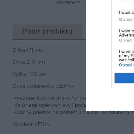
otomanom
I want t
Opted 
Popis produktu
Recenzie (0)
I want 
Advertis
Opted 
Dĺžka:171 cm
I want t
of my P
was col
Šírka: 210 cm
Opted 
Výška: 100 cm
Doba dodania:4-5 týždňov
• masívne dubové drevo / prírodná dubová dyha
• čalúnená opierka hlavy / poťahová látka
• úložný priestor na posteľnú bielizeň so zdvihom
Výrobca:MEBIN