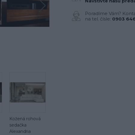
Navštívte našu preda
Poradíme Vám? Konta
na tel. čísle:
0903 646
Kožená rohová
sedačka
Alexandria