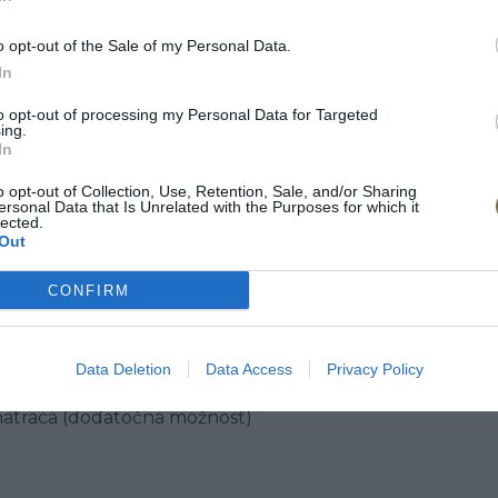
o opt-out of the Sale of my Personal Data.
In
to opt-out of processing my Personal Data for Targeted
ing.
In
o opt-out of Collection, Use, Retention, Sale, and/or Sharing
ersonal Data that Is Unrelated with the Purposes for which it
lected.
Out
CONFIRM
Data Deletion
Data Access
Privacy Policy
 matraca (dodatočná možnosť)