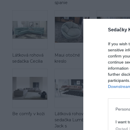
spanie
Sedačky 
If you wish 
sensitive in
Látková rohová
Maui otočné
Maui mega 2 se
confirm you
sedačka Cecilia
kreslo
continue se
information 
further disc
participants
Downstream 
Persona
Be comfy v koži
Látková rohová
sedačka Lumber
I want t
Jack s
Opted 