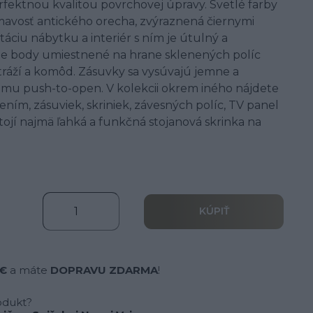
rfektnou kvalitou povrchovej úpravy. Svetlé farby
avosť antického orecha, zvýraznená čiernymi
áciu nábytku a interiér s ním je útulný a
ie body umiestnené na hrane sklenených políc
itráží a komôd. Zásuvky sa vysúvajú jemne a
u push-to-open. V kolekcii okrem iného nájdete
tlením, zásuviek, skriniek, závesných políc, TV panel
stojí najmä ľahká a funkčná stojanová skrinka na
KÚPIŤ
 €
a máte
DOPRAVU ZDARMA
!
odukt?