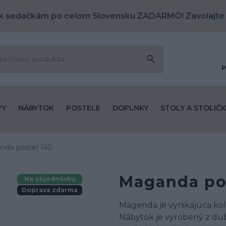
k sedačkám po celom Slovensku ZADARMO! Zavolajte
P
VY
NÁBYTOK
POSTELE
DOPLNKY
STOLY A STOLIČK
nda posteľ 160
Maganda pos
Na objednávku
Doprava zdarma
Magenda je vynikajúca kol
Nábytok je vyrobený z du