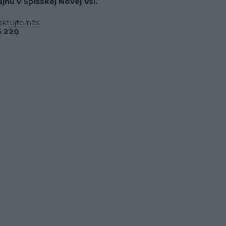
jňu v Spišskej Novej Vsi.
ktujte nás
 220