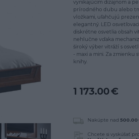
vynikajúcim dizajnom a pe
prírodného dubu alebo tm
vložkami, uľahčujú prezent
elegantný. LED osvetľovac
diskrétne osvetlia obsah v
nehlučne vďaka mechanizm
široký výber vitráží s osve
- maxi a mini. Za zmienku 
knihy.
1 173.00 €
Nakúpte nad
500.00
Chcete si vyskúšať pr