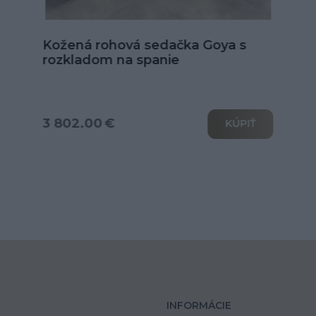
Kožená sedačka Alexandria v tvare
U
od 6 039.00 €
KÚPIŤ
INFORMÁCIE