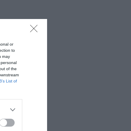
sonal or
ection to
ou may
 personal
out of the
 downstream
B’s List of