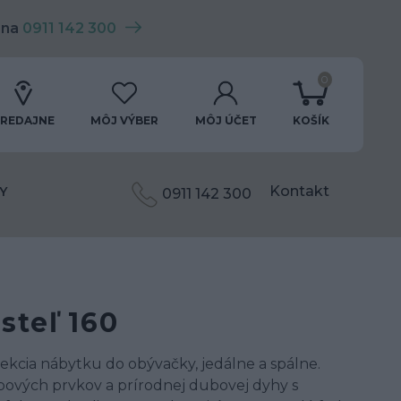
 na
0911 142 300
0
REDAJNE
MÔJ VÝBER
MÔJ ÚČET
KOŠÍK
Kontakt
Y
0911 142 300
teľ 160
ekcia nábytku do obývačky, jedálne a spálne.
bových prvkov a prírodnej dubovej dyhy s