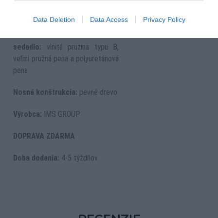
výber farby nôh
Data Deletion
Data Access
Privacy Policy
Výplň:
sedadlo:
vlnitá pružina typu B,
veľmi pružná pena a polyuretánová
pena
Nosná konštrukcia:
pevné drevo
Výrobca:
IMS GROUP
DOPRAVA ZDARMA
Doba dodania:
4-5 týždňov