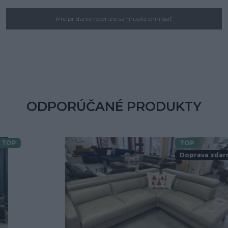
Pre pridanie recenzie sa musíte prihlásiť
ODPORÚČANÉ PRODUKTY
TOP
Doprava zdarma