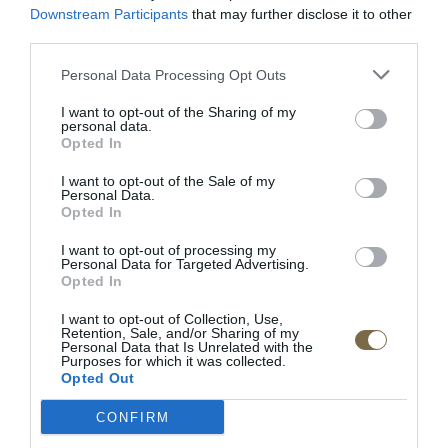
sed s rozkladom na spanie
sed s úložným priestorom
Downstream Participants
that may further disclose it to other
third parties.
Personal Data Processing Opt Outs
I want to opt-out of the Sharing of my
personal data.
Opted In
I want to opt-out of the Sale of my
Látkové kreslo Legend
Látkové kreslo Legend s
Personal Data.
manuálnym relaxom
Opted In
I want to opt-out of processing my
Personal Data for Targeted Advertising.
Opted In
POPIS PRODUKTU
I want to opt-out of Collection, Use,
Retention, Sale, and/or Sharing of my
Vonkajší rozmer:
71(š)x45(v)x50(h) cm
Personal Data that Is Unrelated with the
Purposes for which it was collected.
Opted Out
prevedenie v kvalitnej látke alebo koži
CONFIRM
sedačku je možnosť vyskladať z dielov