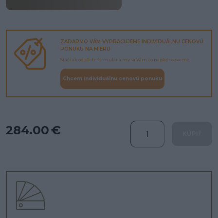
ZADARMO VÁM VYPRACUJEME INDIVIDUÁLNU CENOVÚ
PONUKU NA MIERU
Stačí ak odošlete formulár a my sa Vám čo najskôr ozveme.
Chcem individuálnu cenovú ponuku
284.00 €
KÚPIŤ