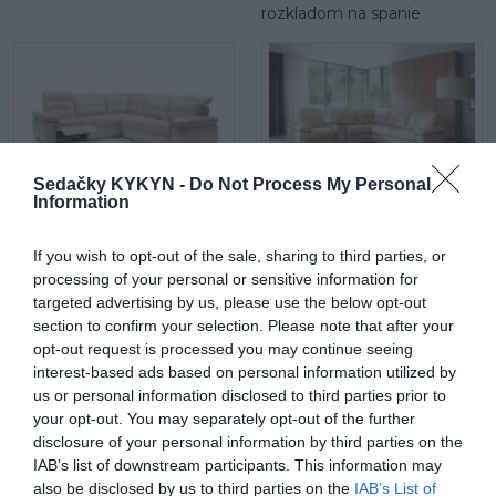
rozkladom na spanie
Sedačky KYKYN -
Do Not Process My Personal
Information
Kožená rohová sedačka
Kožená rohová sedačka
Legend s elektrickým
Legend s relaxom, s
If you wish to opt-out of the sale, sharing to third parties, or
relaxom a rozkladom na
poličkou a rozkladom na
processing of your personal or sensitive information for
spanie
spanie
targeted advertising by us, please use the below opt-out
section to confirm your selection. Please note that after your
opt-out request is processed you may continue seeing
interest-based ads based on personal information utilized by
us or personal information disclosed to third parties prior to
your opt-out. You may separately opt-out of the further
disclosure of your personal information by third parties on the
IAB’s list of downstream participants. This information may
Látková sedačka Legend 2,5
Látková sedačka Legend 2,5
also be disclosed by us to third parties on the
IAB’s List of