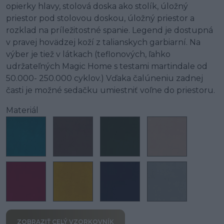
opierky hlavy, stolová doska ako stolík, úložný
priestor pod stolovou doskou, úložný priestor a
rozklad na príležitostné spanie. Legend je dostupná
v pravej hovädzej koží z talianskych garbiarní. Na
výber je tiež v látkach (teflonových, ľahko
udržateľných Magic Home s testami martindale od
50.000- 250.000 cyklov.) Vďaka čalúneniu zadnej
časti je možné sedačku umiestniť voľne do priestoru.
Materiál
ZOBRAZIŤ CELÝ VZORKOVNÍK