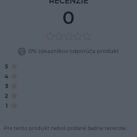
RECENZIE
0
0% zákazníkov odporúča produkt
5
4
3
2
1
Pre tento produkt neboli pridané žiadne recenzie.