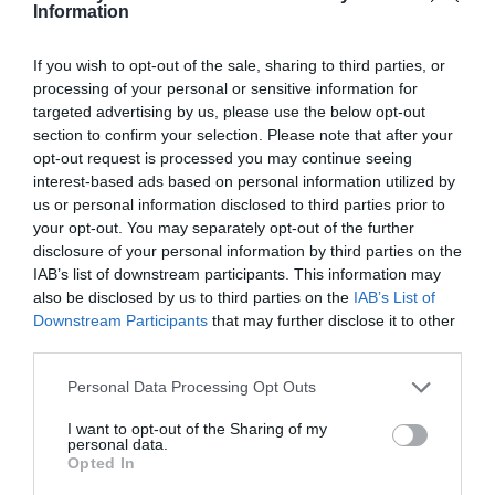
Information
If you wish to opt-out of the sale, sharing to third parties, or
Maui mega 2 sed
Látková rohová sedačka Be
processing of your personal or sensitive information for
true
targeted advertising by us, please use the below opt-out
section to confirm your selection. Please note that after your
opt-out request is processed you may continue seeing
interest-based ads based on personal information utilized by
us or personal information disclosed to third parties prior to
your opt-out. You may separately opt-out of the further
disclosure of your personal information by third parties on the
IAB’s list of downstream participants. This information may
Be comfy v koži
Látková rohová sedačka
also be disclosed by us to third parties on the
IAB’s List of
Lumber Jack s otomanom
Downstream Participants
that may further disclose it to other
third parties.
Personal Data Processing Opt Outs
POPIS PRODUKTU
I want to opt-out of the Sharing of my
personal data.
Opted In
Rozmery: