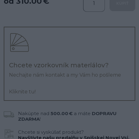
od 310.00 €
KÚPIŤ
Chcete vzorkovník materiálov?
Nechajte nám kontakt a my Vám ho pošleme
Kliknite tu!
Nakúpte nad
500.00 €
a máte
DOPRAVU
ZDARMA
!
Chcete si vyskúšať produkt?
Navštívte našu predajňu v Spišskej Novej Vsi.