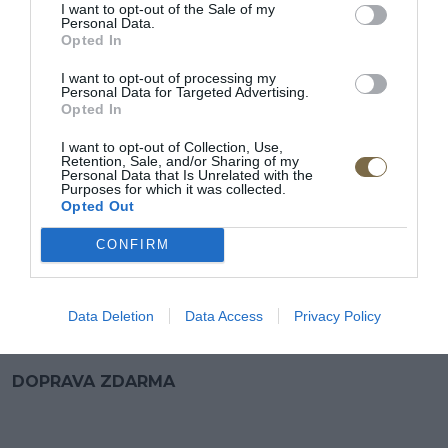
I want to opt-out of the Sale of my
šírka: 48 cm
Personal Data.
Opted In
výška: 102 cm
I want to opt-out of processing my
Personal Data for Targeted Advertising.
hĺbka: 50 cm
Opted In
I want to opt-out of Collection, Use,
Retention, Sale, and/or Sharing of my
Špecifikácia:
Personal Data that Is Unrelated with the
Purposes for which it was collected.
Opted Out
- vysoko elastická HR pena,
– Ozdobné prešívanie na operadle a sedadle,
CONFIRM
- Drevené nohy.
Data Deletion
Data Access
Privacy Policy
Výrobca: PYKA
DOPRAVA ZDARMA