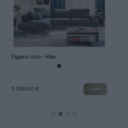
Kožená rohová sedačka Goya s
rozkladom na spanie
3 802.00 €
KÚPIŤ