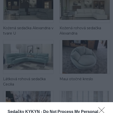
Kožená sedačka Alexandria v
Kožená rohová sedačka
tvare U
Alexandria
Látková rohová sedačka
Maui otočné kreslo
Cecilia
Sedačky KYKYN -
Do Not Process My Personal