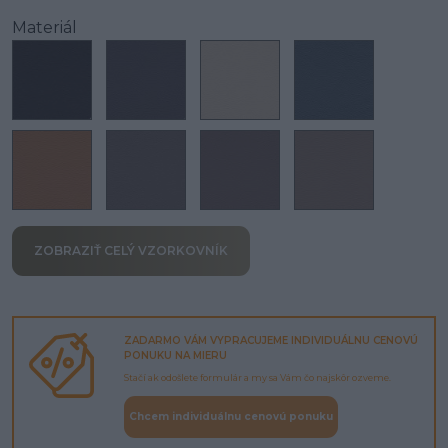
Materiál
ZOBRAZIŤ CELÝ VZORKOVNÍK
ZADARMO VÁM VYPRACUJEME INDIVIDUÁLNU CENOVÚ
PONUKU NA MIERU
Stačí ak odošlete formulár a my sa Vám čo najskôr ozveme.
Chcem individuálnu cenovú ponuku