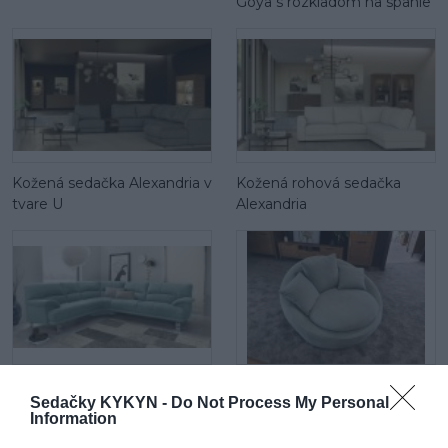
Goya s rozkladom na spanie
Kožená sedačka Alexandria v
Kožená rohová sedačka
tvare U
Alexandria
Látková rohová sedačka
Maui otočné kreslo
Sedačky KYKYN -
Do Not Process My Personal
Cecilia
Information