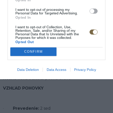
POPIS PRODUKTU
I want to opt-out of processing my
Vonkajší rozmer
: 147x99x95
cm
Personal Data for Targeted Advertising.
Opted In
Výška sedadla od zeme:
48 cm
I want to opt-out of Collection, Use,
Retention, Sale, and/or Sharing of my
Hĺbka sedu
: 49 cm
Personal Data that Is Unrelated with the
Purposes for which it was collected.
Výplň:
Opted Out
Konštrukcia sedadla
: vlnové pružiny typu B,
CONFIRM
polyuretánová pena
Operadlo:
elastické pásy, silikónové vnútro
Data Deletion
Data Access
Privacy Policy
Nosná konštrukcia:
pevné drevo
VZHĽAD POHOVKY
·
Prevedenie:
2 sed