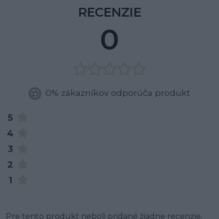
RECENZIE
0
0% zákazníkov odporúča produkt
5
4
3
2
1
Pre tento produkt neboli pridané žiadne recenzie.