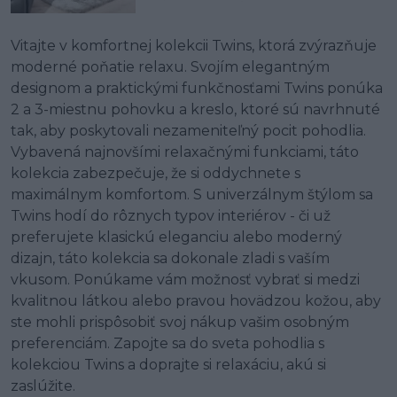
Vitajte v komfortnej kolekcii Twins, ktorá zvýrazňuje
moderné poňatie relaxu. Svojím elegantným
designom a praktickými funkčnosťami Twins ponúka
2 a 3-miestnu pohovku a kreslo, ktoré sú navrhnuté
tak, aby poskytovali nezameniteľný pocit pohodlia.
Vybavená najnovšími relaxačnými funkciami, táto
kolekcia zabezpečuje, že si oddychnete s
maximálnym komfortom. S univerzálnym štýlom sa
Twins hodí do rôznych typov interiérov - či už
preferujete klasickú eleganciu alebo moderný
dizajn, táto kolekcia sa dokonale zladi s vaším
vkusom. Ponúkame vám možnosť vybrať si medzi
kvalitnou látkou alebo pravou hovädzou kožou, aby
ste mohli prispôsobiť svoj nákup vašim osobným
preferenciám. Zapojte sa do sveta pohodlia s
kolekciou Twins a doprajte si relaxáciu, akú si
zaslúžite.