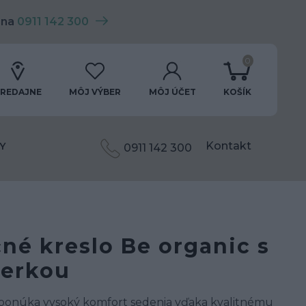
 na
0911 142 300
0
REDAJNE
MÔJ VÝBER
MÔJ ÚČET
KOŠÍK
Kontakt
Y
0911 142 300
né kreslo Be organic s
ierkou
 ponúka vysoký komfort sedenia vďaka kvalitnému