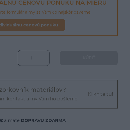
UÁLNU CENOVÚ PONUKU NA MIERU
lete formulár a my sa Vám čo najskôr ozveme.
dividuálnu cenovú ponuku
KÚPIŤ
zorkovník materiálov?
Kliknite tu!
ám kontakt a my Vám ho pošleme
 €
a máte
DOPRAVU ZDARMA
!