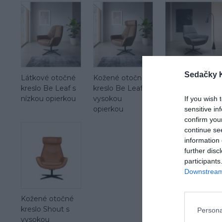
Sedačky 
Látkové otočné
Kožené otočné
Látkové otočné
kreslo Be Leaf s
kreslo Be Leaf s
kreslo Be organi
nízkou opierkou
vysokou
s nízkou
If you wish 
opierkou
opierkou
sensitive in
confirm you
continue se
information 
further disc
participants
Downstream 
Kožené otočné
kreslo Shout s
Persona
vysokou