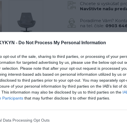
Chcete si vyskúšať pr
Navštívte našu preda
Poradíme Vám? Konta
na tel. čísle:
0903 646
KYKYN -
Do Not Process My Personal Information
Látkové kreslo
c
Shout s nízkou
opierkou
to opt-out of the sale, sharing to third parties, or processing of your per
formation for targeted advertising by us, please use the below opt-out s
r selection. Please note that after your opt-out request is processed y
eing interest-based ads based on personal information utilized by us or
disclosed to third parties prior to your opt-out. You may separately opt-
losure of your personal information by third parties on the IAB’s list of
. This information may also be disclosed by us to third parties on the
IA
Participants
that may further disclose it to other third parties.
l Data Processing Opt Outs