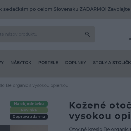
k sedačkám po celom Slovensku ZADARMO! Zavolajte
P
VY
NÁBYTOK
POSTELE
DOPLNKY
STOLY A STOLIČK
lo Be organic s vysokou opierkou
Kožené otoč
Na objednávku
Novinka
vysokou op
Doprava zdarma
Otočné kreslo Be organic