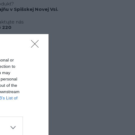
odukt?
jňu v Spišskej Novej Vsi.
ktujte nás
 220
sonal or
ection to
ou may
 personal
out of the
 downstream
B’s List of