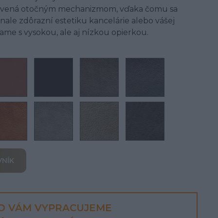
ybavená otočným mechanizmom, vďaka čomu sa
nale zdôrazní estetiku kancelárie alebo vášej
bame s vysokou, ale aj nízkou opierkou.
VNÍK
O VÁM VYPRACUJEME