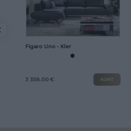
Kožená rohová sedačka Goya s
rozkladom na spanie
3 802.00 €
KÚPIŤ