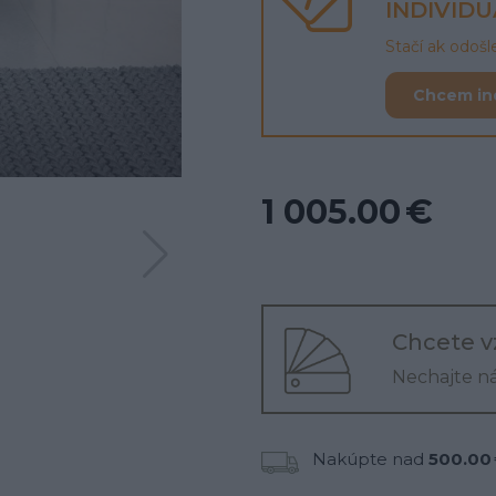
INDIVID
Stačí ak odoš
Chcem in
1 005.00 €
Chcete v
Nechajte n
Nakúpte nad
500.00