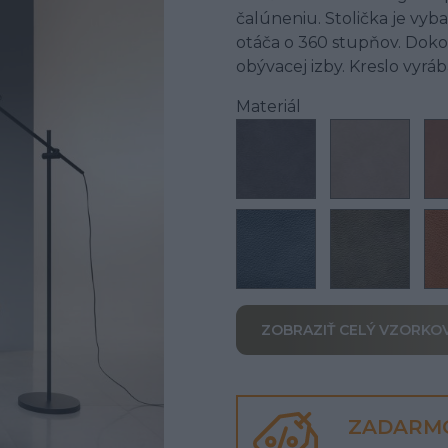
čalúneniu. Stolička je v
otáča o 360 stupňov. Doko
obývacej izby. Kreslo vyrá
Materiál
ZOBRAZIŤ CELÝ VZORKO
ZADARM