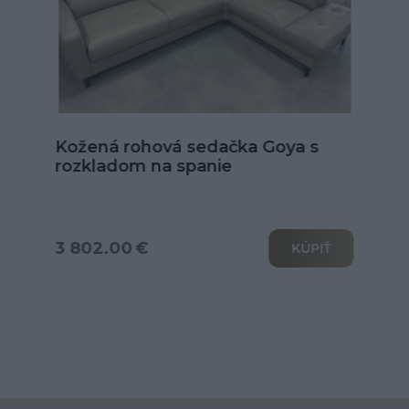
Kožená sedačka Alexandria v tvare
U
od 6 039.00 €
KÚPIŤ