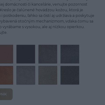
j domácnosti či kancelárie, venujte pozornosť
Kreslo je čalúnené hovädzou kožou, ktorá je
i poškodeniu, ľahko sa čistí aj udržiava a poskytuje
 je vybavená otočným mechanizmom, vďaka čomu sa
o vyrábame s vysokou, ale aj nízkou opierkou.
ujte.
VNÍK