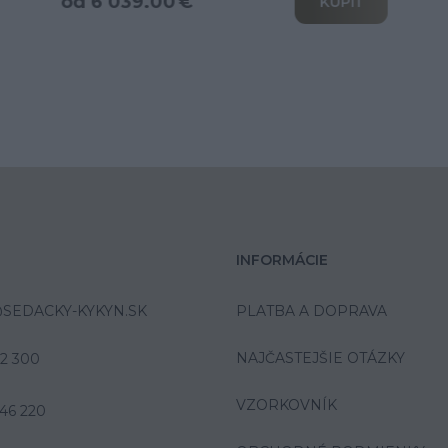
od 6 039.00 €
KÚPIŤ
INFORMÁCIE
SEDACKY-KYKYN.SK
PLATBA A DOPRAVA
NAJČASTEJŠIE OTÁZKY
42 300
VZORKOVNÍK
46 220