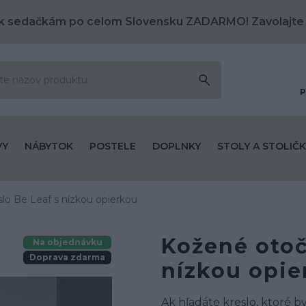
k sedačkám po celom Slovensku ZADARMO! Zavolajte
P
VY
NÁBYTOK
POSTELE
DOPLNKY
STOLY A STOLIČK
lo Be Leaf s nízkou opierkou
Kožené otoč
Na objednávku
Doprava zdarma
nízkou opie
Ak hľadáte kreslo, ktoré b