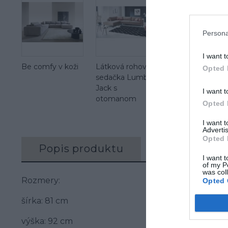
Persona
I want t
Be comfy v koži
Látková rohová
Opted 
sedačka Lumber
Jack s
I want t
otomanom
Opted 
I want 
Advertis
Opted 
Popis produktu
Recenzie (0)
I want t
of my P
was col
Rozmery:
Opted 
šírka: 81 cm
výška: 92 cm