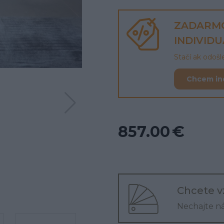
ZADARM
INDIVID
Stačí ak odoš
Chcem in
857.00 €
Chcete v
Nechajte n