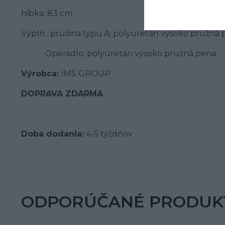
hĺbka: 83 cm
Výplň: pružina typu A; polyuretán vysoko pružná
Operadlo: polyuretán vysoko pružná pena
Výrobca:
IMS GROUP
DOPRAVA ZDARMA
Doba dodania:
4-5 týždňov
ODPORÚČANÉ PRODUK