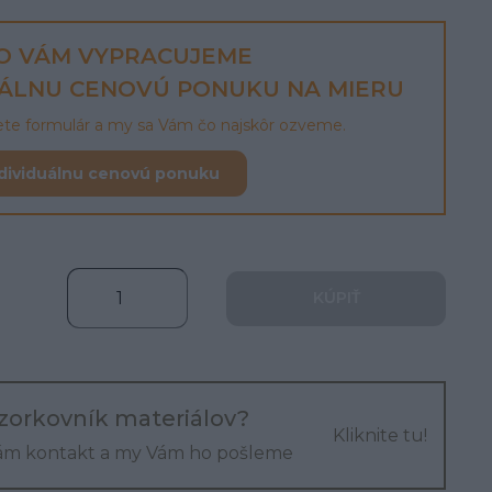
O VÁM VYPRACUJEME
UÁLNU CENOVÚ PONUKU NA MIERU
lete formulár a my sa Vám čo najskôr ozveme.
dividuálnu cenovú ponuku
KÚPIŤ
zorkovník materiálov?
Kliknite tu!
ám kontakt a my Vám ho pošleme