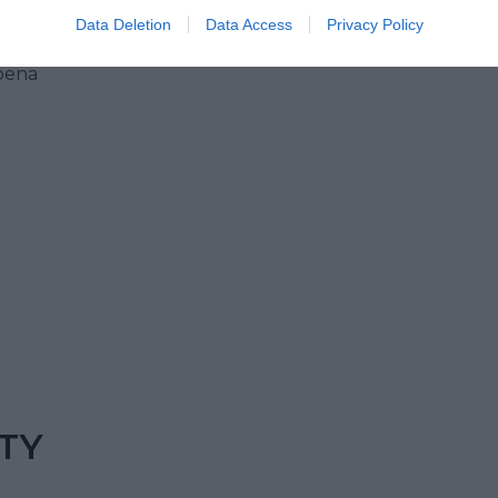
Data Deletion
Data Access
Privacy Policy
 pena
TY