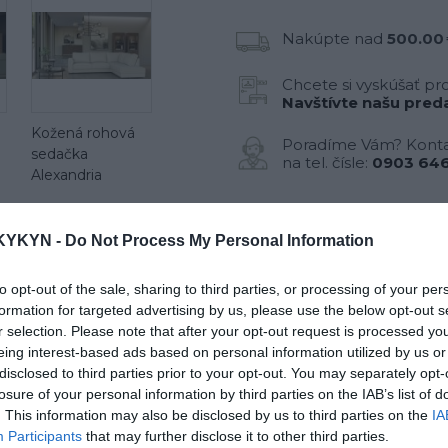
Nakúpte nad
500.00
Chcete si vyskúšať pr
Navštívte našu preda
Kožená rohová
Poradíme Vám? Konta
sedačka
na tel. čísle:
0903 646
Alexandria
KYKYN -
Do Not Process My Personal Information
to opt-out of the sale, sharing to third parties, or processing of your per
formation for targeted advertising by us, please use the below opt-out s
r selection. Please note that after your opt-out request is processed y
eing interest-based ads based on personal information utilized by us or
disclosed to third parties prior to your opt-out. You may separately opt-
d
Látková rohová
losure of your personal information by third parties on the IAB’s list of
sedačka Be true
. This information may also be disclosed by us to third parties on the
IA
Participants
that may further disclose it to other third parties.