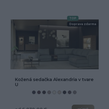
TOP
Doprava zdarma
Kožená sedačka Alexandria v tvare
U