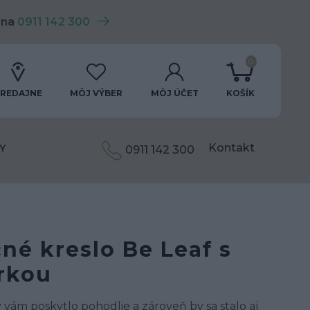
 na
0911 142 300
0
REDAJNE
MÔJ VÝBER
MÔJ ÚČET
KOŠÍK
Kontakt
Y
0911 142 300
né kreslo Be Leaf s
rkou
y vám poskytlo pohodlie a zároveň by sa stalo aj