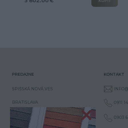
3 802.00 €
KÚPIŤ
PREDAJNE
KONTAKT
SPIŠSKÁ NOVÁ VES
INFO@
BRATISLAVA
0911 1
0903 6