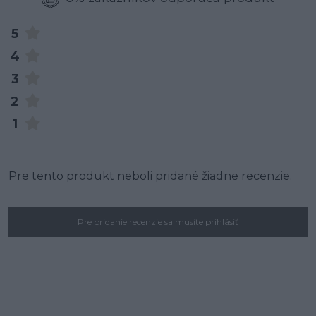
5
4
3
2
1
Pre tento produkt neboli pridané žiadne recenzie.
Pre pridanie recenzie sa musíte prihlásiť