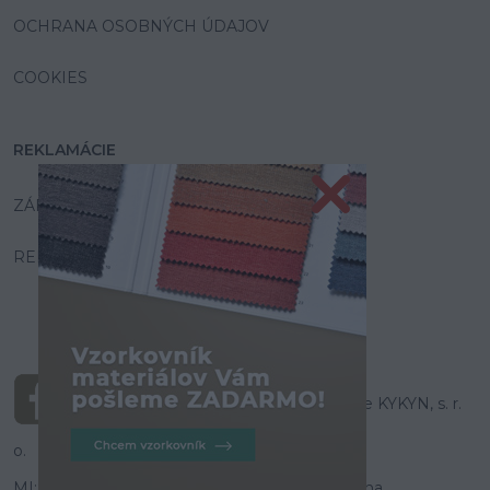
OCHRANA OSOBNÝCH ÚDAJOV
COOKIES
REKLAMÁCIE
ZÁRUKA A SERVIS
REKLAMAČNÝ PORIADOK
© Všetky práva vyhradené pre KYKYN, s. r.
o.
MI:SU Design
- Tvoríme internetové obchody na