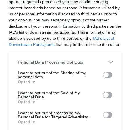
Be comfy v koži
Látková rohová sedačka
opt-out request is processed you may continue seeing
Lumber Jack s otomanom
interest-based ads based on personal information utilized by
us or personal information disclosed to third parties prior to
your opt-out. You may separately opt-out of the further
disclosure of your personal information by third parties on the
POPIS PRODUKTU
IAB’s list of downstream participants. This information may
also be disclosed by us to third parties on the
IAB’s List of
Downstream Participants
that may further disclose it to other
third parties.
Vonkajší rozmer:
78cm x 114cm x 89cm
Personal Data Processing Opt Outs
Hĺbka sedu: 46 cm
I want to opt-out of the Sharing of my
personal data.
Opted In
VZHĽAD POHOVKY
I want to opt-out of the Sale of my
Personal Data.
Opted In
·
Prevedenie:
kreslo
I want to opt-out of processing my
·
Veľkosť :
do 78cm
Personal Data for Targeted Advertising.
Opted In
·
Nožičky :
kreslo s čiernou 5-bodovou kovovou