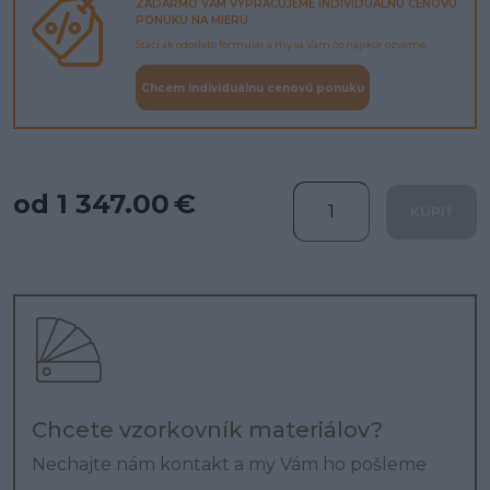
ZADARMO VÁM VYPRACUJEME INDIVIDUÁLNU CENOVÚ
PONUKU NA MIERU
Stačí ak odošlete formulár a my sa Vám čo najskôr ozveme.
Chcem individuálnu cenovú ponuku
od 1 347.00 €
KÚPIŤ
Chcete vzorkovník materiálov?
Nechajte nám kontakt a my Vám ho pošleme