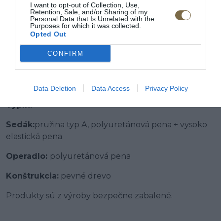
I want to opt-out of Collection, Use,
otočnou základňou
Retention, Sale, and/or Sharing of my
Personal Data that Is Unrelated with the
·
Úložný priestor:
nie
Purposes for which it was collected.
Opted Out
·
Rozklad na príležitostné spanie:
nie
CONFIRM
·
Iné funkcie:
el. relax. funkcia
·
Veľkosť:
kreslo
Data Deletion
Data Access
Privacy Policy
Výplň:
Sedák:
pružina typ A, polyuretánová pena + vysoko
elastická pena
Operadlo:
polyuretánová pena
Konštrukcia:
pevné drevo
Produkty sú z výroby bezpečne zabalené.