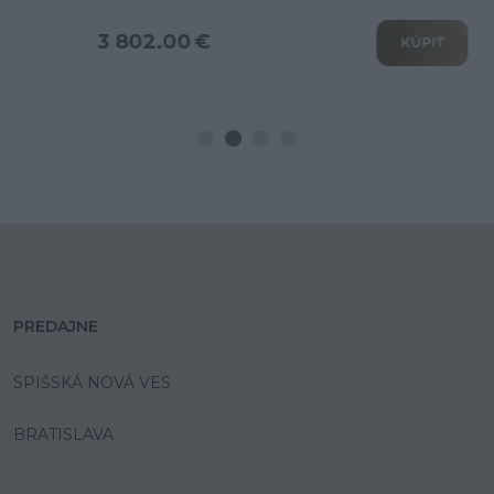
3 802.00 €
KÚPIŤ
PREDAJNE
SPIŠSKÁ NOVÁ VES
BRATISLAVA