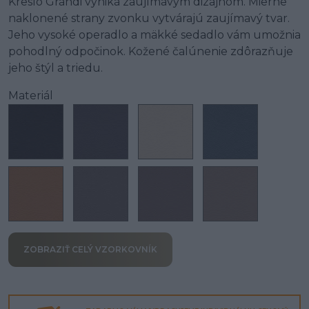
Kreslo Grandi vyniká zaujímavým dizajnom. Mierne
naklonené strany zvonku vytvárajú zaujímavý tvar.
Jeho vysoké operadlo a mäkké sedadlo vám umožnia
pohodlný odpočinok. Kožené čalúnenie zdôrazňuje
jeho štýl a triedu.
Materiál
ZOBRAZIŤ CELÝ VZORKOVNÍK