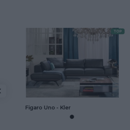
TOP
Doprava zdarma
Kožená rohová sedačka Goya s
rozkladom na spanie