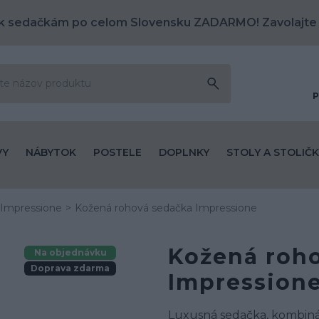
k sedačkám po celom Slovensku ZADARMO! Zavolajte
P
VY
NÁBYTOK
POSTELE
DOPLNKY
STOLY A STOLIČK
Impressione
Kožená rohová sedačka Impressione
Kožená roh
Na objednávku
Doprava zdarma
Impression
Luxusná sedačka, kombiná