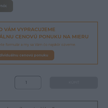
VNÍK
O VÁM VYPRACUJEME
UÁLNU CENOVÚ PONUKU NA MIERU
lete formulár a my sa Vám čo najskôr ozveme.
dividuálnu cenovú ponuku
KÚPIŤ