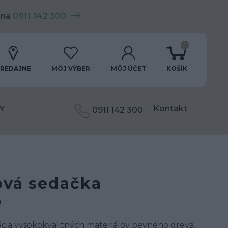
 na
0911 142 300
0
REDAJNE
MÔJ VÝBER
MÔJ ÚČET
KOŠÍK
Kontakt
Y
0911 142 300
ová sedačka
e
cia vysokokvalitných materiálov pevného dreva,