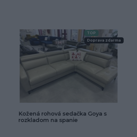
TOP
Doprava zdarma
Kožená sedačka Alexandria v tvare
U