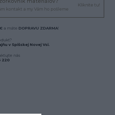
zorkovník materiálov?
Kliknite tu!
ám kontakt a my Vám ho pošleme
 €
a máte
DOPRAVU ZDARMA
!
odukt?
jňu v Spišskej Novej Vsi.
ktujte nás
 220