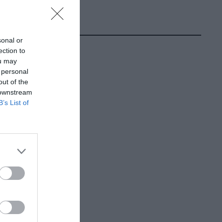
sonal or
ection to
ou may
 personal
out of the
 downstream
B’s List of