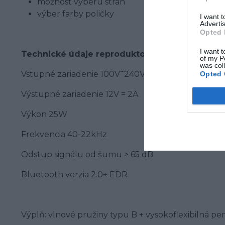
možnosť výberu strán
výber farby poličky
I want 
Advertis
Opted 
I want t
Technické údaje reproduktorov:
of my P
was col
Vstupné zariadenie 100V ᷉᷉ 240V
Opted 
Výstupné zariadenie 12V = 2A
Výkon 25W
Frekvencia 40-22kHz
Odstup signálu od šumu > 65 dB
Bluetooth verzia 2.0+ EDR
Výplň:
vlnové pružiny typu B + vysokoflexibilná pe