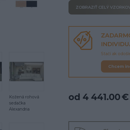
ZOBRAZIŤ CELÝ VZORKO
ZADARM
INDIVID
Stačí ak odoš
Chcem in
od 4 441.00 €
Kožená rohová
sedačka
Alexandria