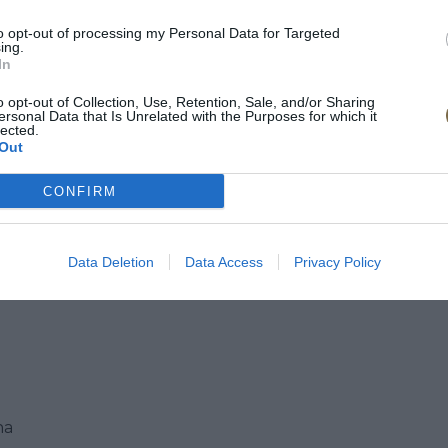
to opt-out of processing my Personal Data for Targeted
ing.
In
o opt-out of Collection, Use, Retention, Sale, and/or Sharing
ersonal Data that Is Unrelated with the Purposes for which it
lected.
Out
CONFIRM
Data Deletion
Data Access
Privacy Policy
na