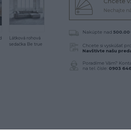
Chcete v
Nechajte n
Nakúpte nad
500.00
d
Látková rohová
sedačka Be true
Chcete si vyskúšať pr
Navštívte našu preda
Poradíme Vám? Konta
na tel. čísle:
0903 646