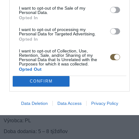
I want to opt-out of the Sale of my
Šírka:
160 cm
Personal Data.
Opted In
Výška:
105 cm
I want to opt-out of processing my
Personal Data for Targeted Advertising.
Hĺbka:
100 cm
Opted In
I want to opt-out of Collection, Use,
Retention, Sale, and/or Sharing of my
Personal Data that Is Unrelated with the
Purposes for which it was collected.
Rozmer kresla:
Opted Out
Šírka: 93
cm
CONFIRM
Výška:
105 cm
Data Deletion
Data Access
Privacy Policy
Hĺbka:
100 cm
Výrobca: PL
Doba dodania: 5 – 8 týždňov