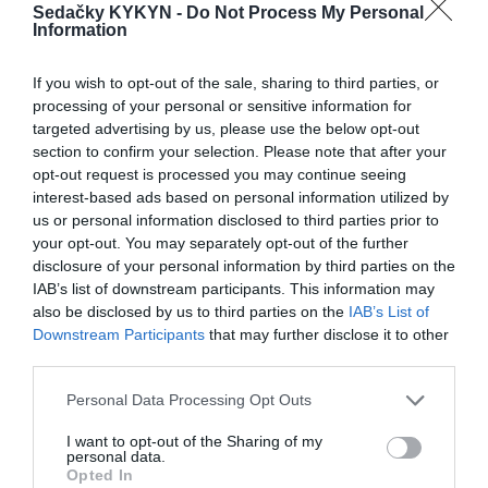
Sedačky KYKYN -
Do Not Process My Personal
Kožená sedačka Jupiter: 3
Information
sed pevná
If you wish to opt-out of the sale, sharing to third parties, or
processing of your personal or sensitive information for
POPIS PRODUKTU
targeted advertising by us, please use the below opt-out
section to confirm your selection. Please note that after your
opt-out request is processed you may continue seeing
Rozmer trojsedu:
interest-based ads based on personal information utilized by
us or personal information disclosed to third parties prior to
Šírka:
200 cm
your opt-out. You may separately opt-out of the further
disclosure of your personal information by third parties on the
Výška:
105 cm
IAB’s list of downstream participants. This information may
also be disclosed by us to third parties on the
IAB’s List of
Hĺbka:
100 cm
Downstream Participants
that may further disclose it to other
third parties.
Spacia plocha:
140×190 cm
Personal Data Processing Opt Outs
I want to opt-out of the Sharing of my
personal data.
Rozmer dvojsedu:
Opted In