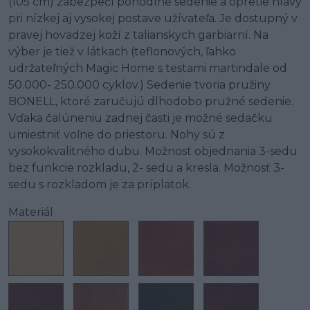
(105 cm) zabezpečí pohodlné sedenie a opretie hlavy
pri nízkej aj vysokej postave užívateľa. Je dostupný v
pravej hovädzej koží z talianskych garbiarní. Na
výber je tiež v látkach (teflonových, ľahko
udržateľných Magic Home s testami martindale od
50.000- 250.000 cyklov.) Sedenie tvoria pružiny
BONELL, ktoré zaručujú dlhodobo pružné sedenie.
Vďaka čalúneniu zadnej časti je možné sedačku
umiestniť voľne do priestoru. Nohy sú z
vysokokvalitného dubu. Možnosť objednania 3-sedu
bez funkcie rozkladu, 2- sedu a kresla. Možnosť 3-
sedu s rozkladom je za príplatok.
Materiál