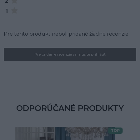
2
1
Pre tento produkt neboli pridané žiadne recenzie.
Pre pridanie recenzie sa musíte prihlásiť
ODPORÚČANÉ PRODUKTY
TOP
Doprava zdarma