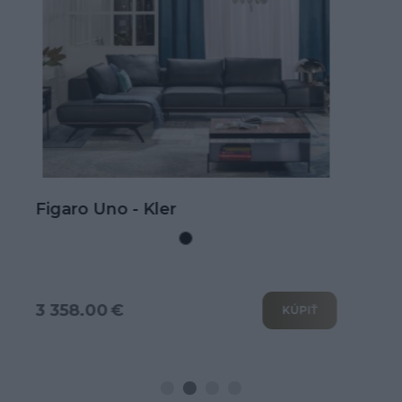
Kožená rohová sedačka Goya s
rozkladom na spanie
3 802.00 €
KÚPIŤ