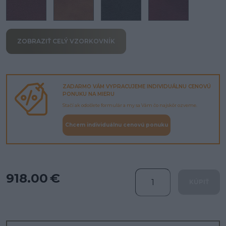
ZOBRAZIŤ CELÝ VZORKOVNÍK
ZADARMO VÁM VYPRACUJEME INDIVIDUÁLNU CENOVÚ
PONUKU NA MIERU
Stačí ak odošlete formulár a my sa Vám čo najskôr ozveme.
Chcem individuálnu cenovú ponuku
918.00 €
KÚPIŤ