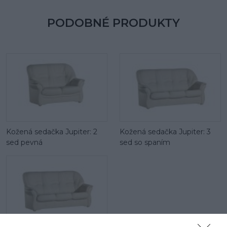
PODOBNÉ PRODUKTY
Kožená sedačka Jupiter: 2
Kožená sedačka Jupiter: 3
sed pevná
sed so spaním