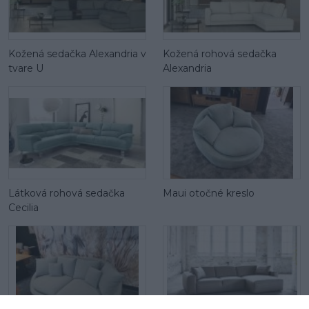
Kožená sedačka Alexandria v
Kožená rohová sedačka
tvare U
Alexandria
Látková rohová sedačka
Maui otočné kreslo
Cecilia