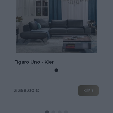
Doprava zdarma
Kožená rohová sedačka Goya s
rozkladom na spanie
3 802.00 €
KÚPIŤ