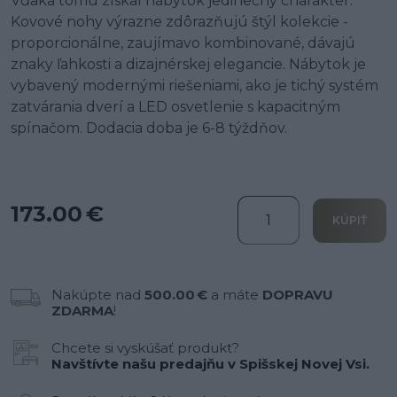
Vďaka tomu získal nábytok jedinečný charakter.
Kovové nohy výrazne zdôrazňujú štýl kolekcie -
proporcionálne, zaujímavo kombinované, dávajú
znaky ľahkosti a dizajnérskej elegancie. Nábytok je
vybavený modernými riešeniami, ako je tichý systém
zatvárania dverí a LED osvetlenie s kapacitným
spínačom. Dodacia doba je 6-8 týždňov.
173.00 €
KÚPIŤ
Nakúpte nad
500.00 €
a máte
DOPRAVU
ZDARMA
!
Chcete si vyskúšať produkt?
Navštívte našu predajňu v Spišskej Novej Vsi.