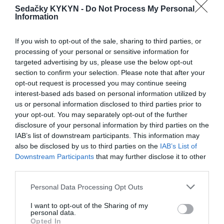
Sedačky KYKYN -
Do Not Process My Personal
Information
Maui mega 2 sed
Látková rohová sedačka Be
true
If you wish to opt-out of the sale, sharing to third parties, or
processing of your personal or sensitive information for
targeted advertising by us, please use the below opt-out
section to confirm your selection. Please note that after your
opt-out request is processed you may continue seeing
interest-based ads based on personal information utilized by
us or personal information disclosed to third parties prior to
your opt-out. You may separately opt-out of the further
Be comfy v koži
Látková rohová sedačka
disclosure of your personal information by third parties on the
Lumber Jack s otomanom
IAB’s list of downstream participants. This information may
also be disclosed by us to third parties on the
IAB’s List of
Downstream Participants
that may further disclose it to other
third parties.
POPIS PRODUKTU
Personal Data Processing Opt Outs
60 x 60 x výška 50 cm
I want to opt-out of the Sharing of my
personal data.
Materiál korpus
: prírodná dýha
Opted In