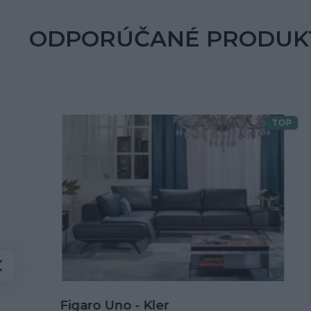
ODPORÚČANÉ PRODUK
TOP
Doprava zdarma
Kožená rohová sedačka Goya s