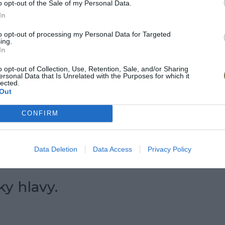
o opt-out of the Sale of my Personal Data.
In
to opt-out of processing my Personal Data for Targeted
ing.
In
o opt-out of Collection, Use, Retention, Sale, and/or Sharing
ersonal Data that Is Unrelated with the Purposes for which it
lected.
cm)
Out
CONFIRM
Data Deletion
Data Access
Privacy Policy
y hlavy.