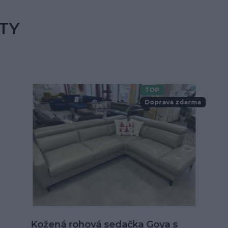
TY
TOP
Doprava zdarma
Kožená sedačka Alexandria v tvare