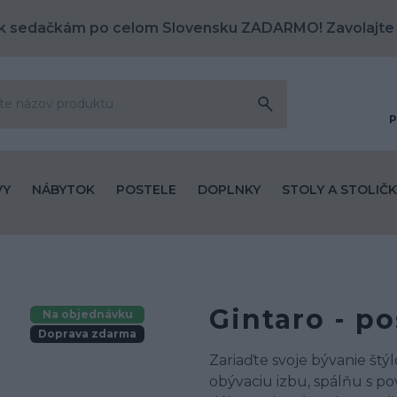
k sedačkám po celom Slovensku ZADARMO! Zavolajte
P
VY
NÁBYTOK
POSTELE
DOPLNKY
STOLY A STOLIČK
Gintaro - po
Na objednávku
Doprava zdarma
Zariaďte svoje bývanie štý
obývaciu izbu, spálňu s p