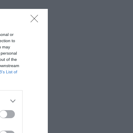
sonal or
ection to
ou may
 personal
out of the
 downstream
B’s List of