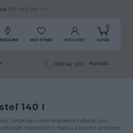
 na
0911 142 300
0
REDAJNE
MÔJ VÝBER
MÔJ ÚČET
KOŠÍK
Kontakt
Y
0911 142 300
steľ 140 I
lovo. Gintaro je unikátna kolekcia nábytku pre
ovrchovým materiálom z masívu a telom z prírodnej