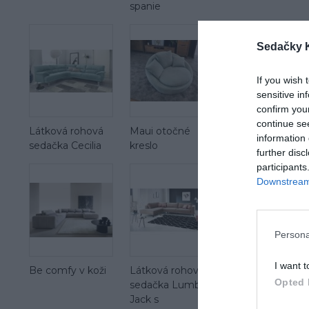
spanie
Sedačky 
If you wish 
sensitive in
confirm you
continue se
Látková rohová
Maui otočné
Maui mega 2 se
information 
sedačka Cecilia
kreslo
further disc
participants
Downstream 
Persona
I want t
Be comfy v koži
Látková rohová
Opted 
sedačka Lumber
Jack s