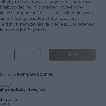
i hlbokým štruktúrovacím procesom a potom sa
kal nábytok jedinečný charakter. Kovové nohy
olekcie - proporcionálne, zaujímavo kombinované,
zajnérskej elegancie. Nábytok je vybavený
je tichý systém zatvárania dverí a LED osvetlenie s
cia doba je 6-8 týždňov.
KÚPIŤ
 €
a máte
DOPRAVU ZDARMA
!
odukt?
jňu v Spišskej Novej Vsi.
ktujte nás
 220