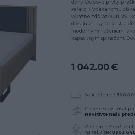
dýhy. Dubové prvky prešl
zafarbili. Vďaka tomu zís
výrazne zdôrazňujú štýl k
dávajú znaky ľahkosti a di
modernými riešeniami, ako 
kapacitným spínačom. Doda
1 042.00 €
Nakúpte nad
500.00
Chcete si vyskúšať pr
Navštívte našu preda
Poradíme Vám? Konta
na tel. čísle:
0903 646