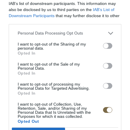
Objímka
E14
IAB’s list of downstream participants. This information may
IP krytie
IP20
also be disclosed by us to third parties on the
IAB’s List of
Downstream Participants
that may further disclose it to other
Rodina
FLASH
third parties.
Žiarovky súčasťou balenia
nie
Značka
GLOBO
Personal Data Processing Opt Outs
I want to opt-out of the Sharing of my
personal data.
Charakteristika
Opted In
Farba materiálu svietidla
chróm
I want to opt-out of the Sale of my
Personal Data.
EAN
9007371210121
Opted In
Výška (cm)
16,00
I want to opt-out of processing my
Priemer (cm)
65,00
Personal Data for Targeted Advertising.
Opted In
I want to opt-out of Collection, Use,
Retention, Sale, and/or Sharing of my
Personal Data that Is Unrelated with the
Purposes for which it was collected.
Opted Out
68546-5