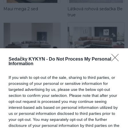
Maui mega 2 sed
Látková rohová sedačka Be
true
Sedačky KYKYN -
Do Not Process My Personal
Information
Be comfy v koži
Látková rohová sedačka
Lumber Jack s otomanom
If you wish to opt-out of the sale, sharing to third parties, or
processing of your personal or sensitive information for
targeted advertising by us, please use the below opt-out
section to confirm your selection. Please note that after your
POPIS PRODUKTU
opt-out request is processed you may continue seeing
interest-based ads based on personal information utilized by
Technická špecifikácia
us or personal information disclosed to third parties prior to
your opt-out. You may separately opt-out of the further
Materiál svietidla
kov
disclosure of your personal information by third parties on the