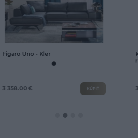
Kožená rohová sedačka Goya s
rozkladom na spanie
3 802.00 €
KÚPIŤ