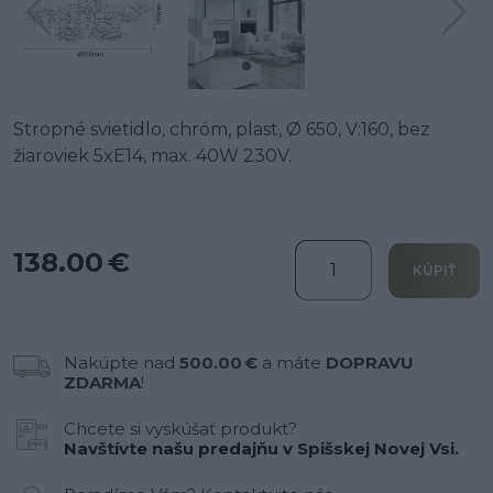
Stropné svietidlo, chróm, plast, Ø 650, V:160, bez
žiaroviek 5xE14, max. 40W 230V.
138.00 €
KÚPIŤ
Nakúpte nad
500.00 €
a máte
DOPRAVU
ZDARMA
!
Chcete si vyskúšať produkt?
Navštívte našu predajňu v Spišskej Novej Vsi.