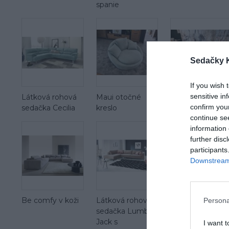
spanie
Sedačky 
If you wish 
sensitive in
Látková rohová
Maui otočné
Maui mega 2 se
confirm you
sedačka Cecilia
kreslo
continue se
information 
further disc
participants
Downstream 
Be comfy v koži
Látková rohová
Persona
sedačka Lumber
Jack s
I want t