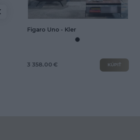
Kožená rohová sedačka Goya s
rozkladom na spanie
3 802.00 €
KÚPIŤ