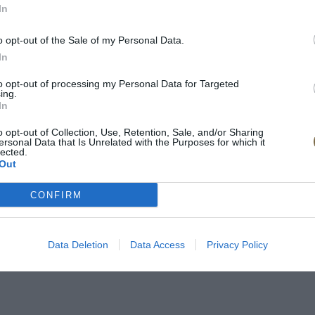
In
o opt-out of the Sale of my Personal Data.
In
to opt-out of processing my Personal Data for Targeted
ing.
In
o opt-out of Collection, Use, Retention, Sale, and/or Sharing
ersonal Data that Is Unrelated with the Purposes for which it
lected.
Out
CONFIRM
m matraca s príplatkom 562€
latkom 123€
Data Deletion
Data Access
Privacy Policy