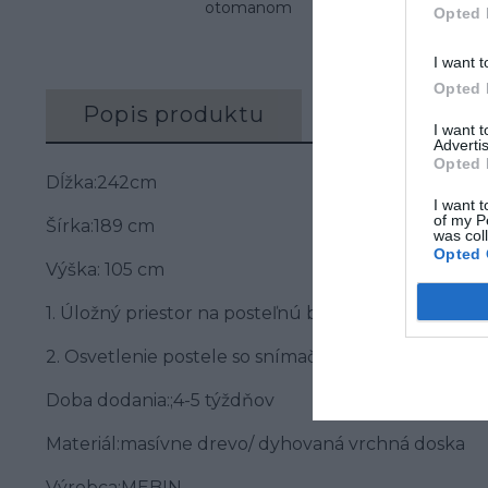
otomanom
Opted 
I want t
Opted 
Popis produktu
Recenzie (0)
I want 
Advertis
Opted 
Dĺžka:242cm
I want t
of my P
Šírka:189 cm
was col
Opted 
Výška: 105 cm
1. Úložný priestor na posteľnú bielizeň so zdviho
2. Osvetlenie postele so snímačom pohybu s príp
Doba dodania:;4-5 týždňov
Materiál:masívne drevo/ dyhovaná vrchná doska
Výrobca:MEBIN