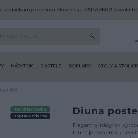
k sedačkám po celom Slovensku ZADARMO! Zavolajte
P
VY
NÁBYTOK
POSTELE
DOPLNKY
STOLY A STOLIČK
steľ 180
Diuna poste
Na objednávku
Doprava zdarma
Elegantný nábytok, vyroben
Diuna je moderná kolekcia