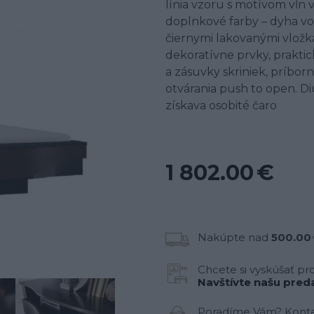
línia vzoru s motívom vĺn 
doplnkové farby – dyha vo
čiernymi lakovanými vložk
dekoratívne prvky, prakti
a zásuvky skriniek, príb
otvárania push to open. D
získava osobité čaro
1 802.00 €
Nakúpte nad
500.00
Chcete si vyskúšať pr
Navštívte našu preda
Poradíme Vám? Konta