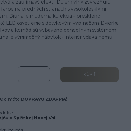
vytvára zaujímavý efekt . Dojem vlny zvýrazňujú
 farbe na predných stranách s vysokolesklými
ami. Diuna je moderná kolekcia – presklené
cké LED osvetlenie s dotykovým vypínačom. Dvierka
orníkov a komôd sú vybavené pohodlným systémom
iuna je výnimočný nábytok - interiér vďaka nemu
KÚPIŤ
 €
a máte
DOPRAVU ZDARMA
!
odukt?
jňu v Spišskej Novej Vsi.
ktujte nás