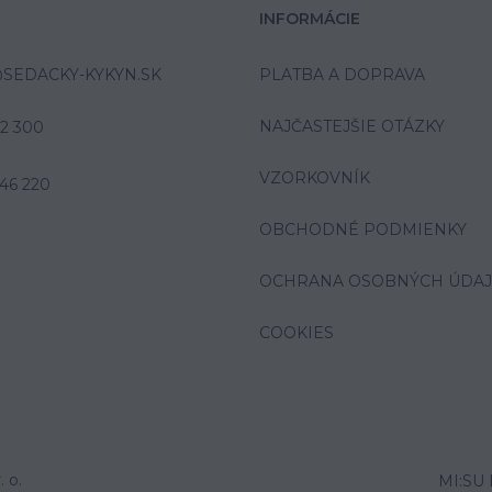
INFORMÁCIE
SEDACKY-KYKYN.SK
PLATBA A DOPRAVA
NAJČASTEJŠIE OTÁZKY
42 300
VZORKOVNÍK
46 220
OBCHODNÉ PODMIENKY
OCHRANA OSOBNÝCH ÚDA
COOKIES
 o.
MI:SU 