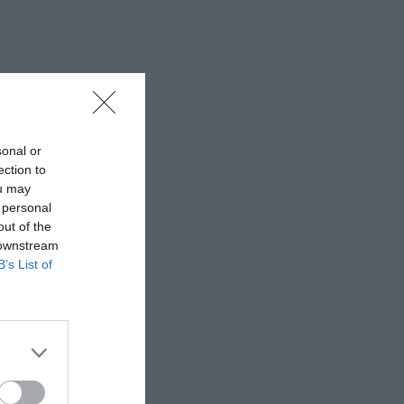
sonal or
ection to
ou may
 personal
out of the
 downstream
B’s List of