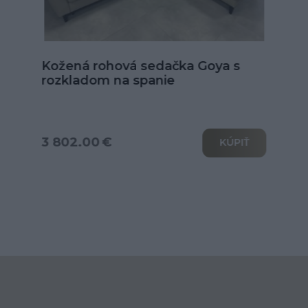
Kožená sedačka Alexandria v tvare
U
od 6 039.00 €
KÚPIŤ