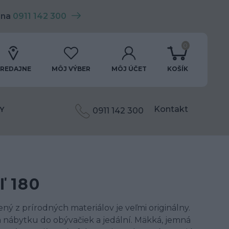
 na
0911 142 300
0
REDAJNE
MÔJ VÝBER
MÔJ ÚČET
KOŠÍK
Kontakt
Y
0911 142 300
ľ 180
ý z prírodných materiálov je veľmi originálny.
 nábytku do obývačiek a jedální. Mäkká, jemná