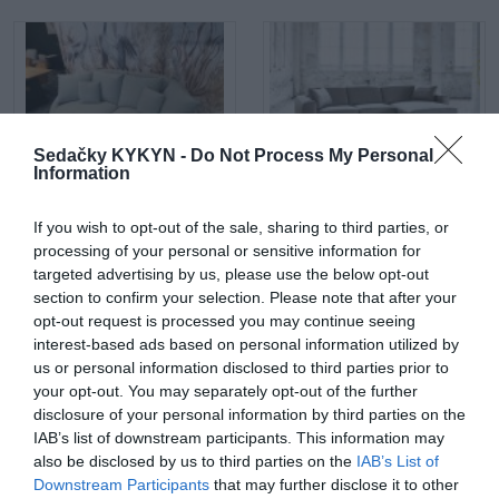
Sedačky KYKYN -
Do Not Process My Personal
Information
Maui mega 2 sed
Látková rohová sedačka Be
true
If you wish to opt-out of the sale, sharing to third parties, or
processing of your personal or sensitive information for
targeted advertising by us, please use the below opt-out
section to confirm your selection. Please note that after your
opt-out request is processed you may continue seeing
interest-based ads based on personal information utilized by
us or personal information disclosed to third parties prior to
your opt-out. You may separately opt-out of the further
disclosure of your personal information by third parties on the
Be comfy v koži
Látková rohová sedačka
IAB’s list of downstream participants. This information may
Lumber Jack s otomanom
also be disclosed by us to third parties on the
IAB’s List of
Downstream Participants
that may further disclose it to other