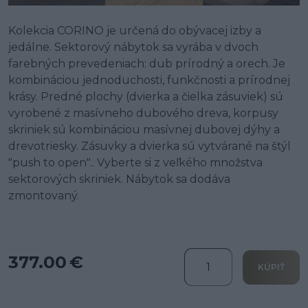
Kolekcia CORINO je určená do obývacej izby a
jedálne. Sektorový nábytok sa vyrába v dvoch
farebných prevedeniach: dub prírodný a orech. Je
kombináciou jednoduchosti, funkčnosti a prírodnej
krásy. Predné plochy (dvierka a čielka zásuviek) sú
vyrobené z masívneho dubového dreva, korpusy
skriniek sú kombináciou masívnej dubovej dýhy a
drevotriesky. Zásuvky a dvierka sú vytvárané na štýl
"push to open".. Vyberte si z veľkého množstva
sektorových skriniek. Nábytok sa dodáva
zmontovaný.
377.00 €
KÚPIŤ