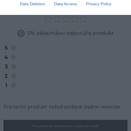
0
Data Deletion
Data Access
Privacy Policy
0% zákazníkov odporúča produkt
5
4
3
2
1
Pre tento produkt neboli pridané žiadne recenzie.
Pre pridanie recenzie sa musíte prihlásiť