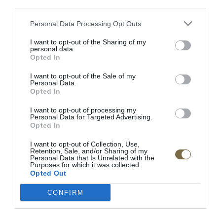
third parties.
POPIS PRODUKTU
Personal Data Processing Opt Outs
Dĺžka:132 cm
I want to opt-out of the Sharing of my
personal data.
Opted In
Šírka:3;cm
I want to opt-out of the Sale of my
Výška 100cm
Personal Data.
Opted In
Doba dodania: 4-5 týždňov
I want to opt-out of processing my
Personal Data for Targeted Advertising.
Materiál:masívne drevo/ dyhovaná vrchná doska
Opted In
Výrobca:MEBIN
I want to opt-out of Collection, Use,
Retention, Sale, and/or Sharing of my
Personal Data that Is Unrelated with the
Purposes for which it was collected.
Opted Out
RECENZIE
CONFIRM