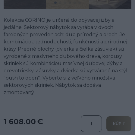
Kolekcia CORINO je určená do obývacej izby a
jedálne. Sektorový nábytok sa vyrába v dvoch
farebných prevedeniach: dub prírodný a orech. Je
kombináciou jednoduchosti, funkčnosti a prírodnej
krásy. Predné plochy (dvierka a čielka zásuviek) sú
vyrobené z masívneho dubového dreva, korpusy
skriniek sú kombináciou masívnej dubovej dýhy a
drevotriesky. Zásuvky a dvierka sú vytvárané na štýl
"push to open".. Vyberte si z veľkého množstva
sektorových skriniek. Nábytok sa dodáva
zmontovaný.
1 608.00 €
KÚPIŤ