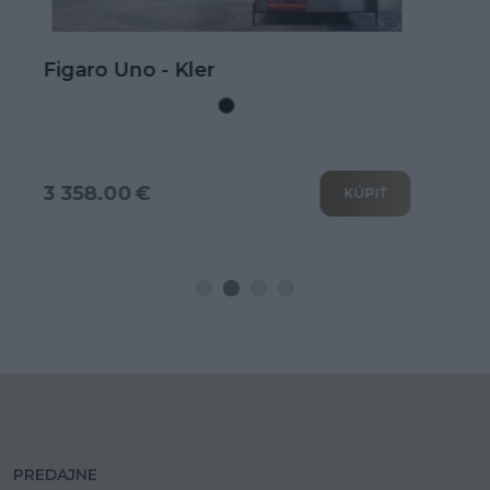
Kožená rohová sedačka Goya s
rozkladom na spanie
3 802.00 €
KÚPIŤ
PREDAJNE