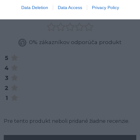
0
Data Deletion
Data Access
Privacy Policy
0% zákazníkov odporúča produkt
5
4
3
2
1
Pre tento produkt neboli pridané žiadne recenzie.