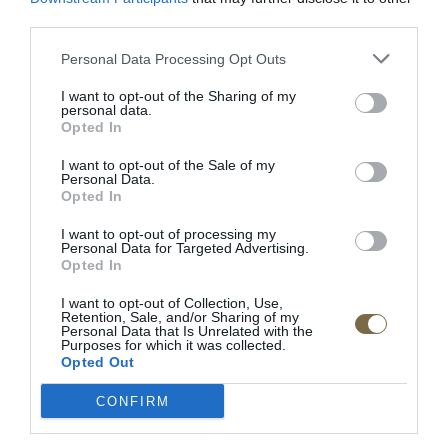
third parties.
POPIS PRODUKTU
Personal Data Processing Opt Outs
I want to opt-out of the Sharing of my
Dĺžka:222cm
personal data.
Opted In
Šírka:195 cm
I want to opt-out of the Sale of my
Personal Data.
Výška:101 cm
Opted In
Doba dodania: 4-5 týždňov
I want to opt-out of processing my
Personal Data for Targeted Advertising.
Materiál:masívne drevo/ dyhovaná vrchná doska
Opted In
Výrobca: MEBIN
I want to opt-out of Collection, Use,
Retention, Sale, and/or Sharing of my
Personal Data that Is Unrelated with the
Purposes for which it was collected.
Opted Out
CONFIRM
RECENZIE