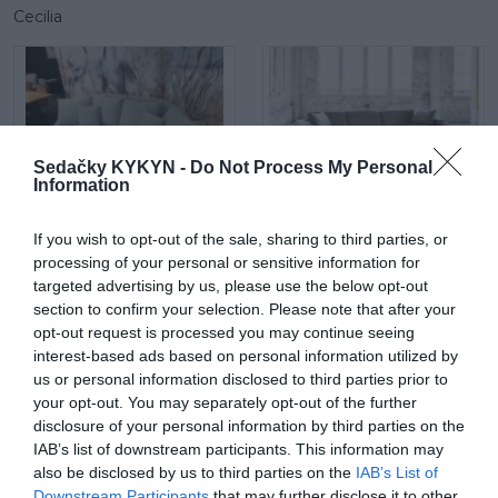
Cecilia
Sedačky KYKYN -
Do Not Process My Personal
Information
Maui mega 2 sed
Látková rohová sedačka Be
If you wish to opt-out of the sale, sharing to third parties, or
true
processing of your personal or sensitive information for
targeted advertising by us, please use the below opt-out
section to confirm your selection. Please note that after your
opt-out request is processed you may continue seeing
interest-based ads based on personal information utilized by
us or personal information disclosed to third parties prior to
your opt-out. You may separately opt-out of the further
disclosure of your personal information by third parties on the
Be comfy v koži
Látková rohová sedačka
IAB’s list of downstream participants. This information may
Lumber Jack s otomanom
also be disclosed by us to third parties on the
IAB’s List of
Downstream Participants
that may further disclose it to other