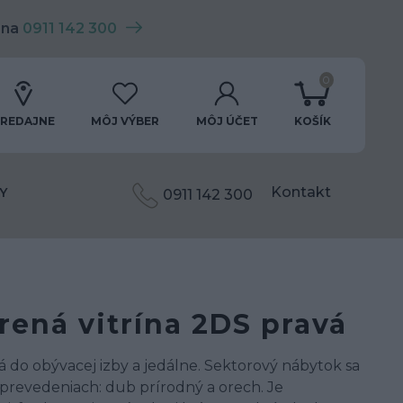
 na
0911 142 300
0
REDAJNE
MÔJ VÝBER
MÔJ ÚČET
KOŠÍK
Kontakt
Y
0911 142 300
rená vitrína 2DS pravá
 do obývacej izby a jedálne. Sektorový nábytok sa
prevedeniach: dub prírodný a orech. Je