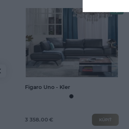
TOP
Doprava zdarma
Kožená rohová sedačka Goya s
rozkladom na spanie
3 802.00 €
KÚPIŤ