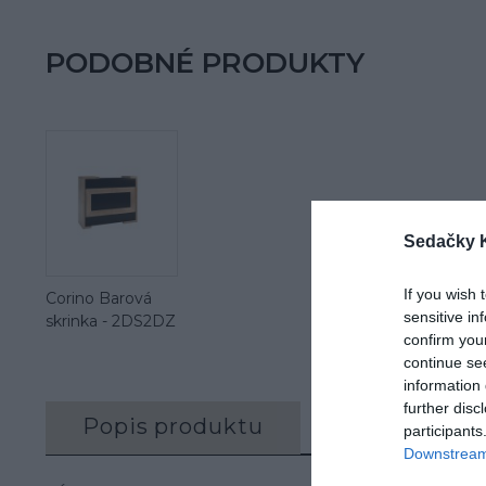
PODOBNÉ PRODUKTY
Sedačky 
If you wish 
Corino Barová
sensitive in
skrinka - 2DS2DZ
confirm you
continue se
information 
further disc
Popis produktu
Recenzie (0)
participants
Downstream 