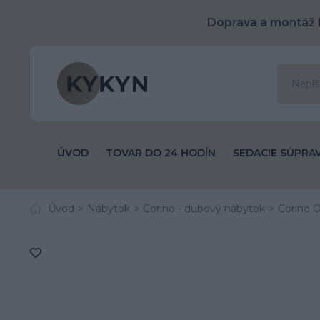
Doprava a montáž 
ÚVOD
TOVAR DO 24 HODÍN
SEDACIE SÚPRA
Úvod
Nábytok
Corino - dubový nábytok
Corino O