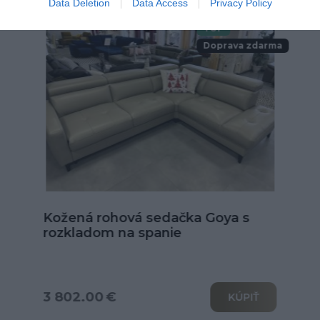
Data Deletion
Data Access
Privacy Policy
TOP
Doprava zdarma
Kožená sedačka Alexandria v tvare
U
od 6 039.00 €
KÚPIŤ