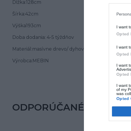
Dĺžka:128cm
Šírka:42cm
Persona
Výška193cm
I want t
Opted 
Doba dodania: 4-5 týždňov
I want t
Materiál:masívne drevo/ dyhovaná vrchná doska
Opted 
Výrobca:MEBIN
I want 
Advertis
Opted 
I want t
of my P
was col
Opted 
ODPORÚČANÉ PRODUK