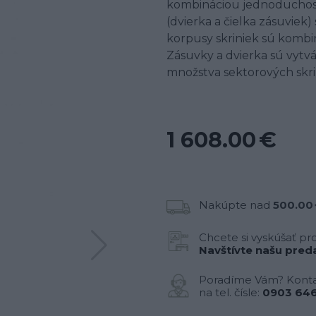
kombináciou jednoduchosti
(dvierka a čielka zásuvie
korpusy skriniek sú kombi
Zásuvky a dvierka sú vytvá
množstva sektorových skr
1 608.00 €
Nakúpte nad
500.00
Chcete si vyskúšať pr
Navštívte našu preda
Poradíme Vám? Konta
na tel. čísle:
0903 646