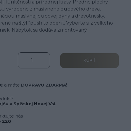
, funkčnosti a prírodnej krásy. Predné plochy
k) sú vyrobené z masívneho dubového dreva,
náciou masívnej dubovej dýhy a drevotriesky.
rané na štýl "push to open".. Vyberte si z veľkého
iniek. Nábytok sa dodáva zmontovaný.
KÚPIŤ
 €
a máte
DOPRAVU ZDARMA
!
odukt?
jňu v Spišskej Novej Vsi.
ktujte nás
 220