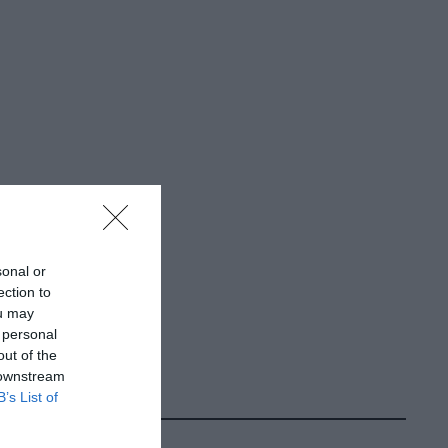
sonal or
ection to
ou may
 personal
out of the
 downstream
B’s List of