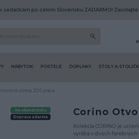
k sedačkám po celom Slovensku ZADARMO! Zavolajte
P
VY
NÁBYTOK
POSTELE
DOPLNKY
STOLY A STOLIČK
tvorená vitrína 2DS pravá
Corino Otvo
Na objednávku
Doprava zdarma
Kolekcia CORINO je určená
vyrába v dvoch farebných 