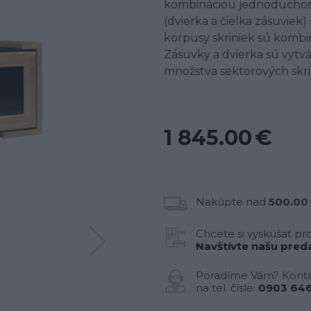
kombináciou jednoduchosti
(dvierka a čielka zásuvie
korpusy skriniek sú kombi
Zásuvky a dvierka sú vytvá
množstva sektorových skr
1 845.00 €
Nakúpte nad
500.00
Chcete si vyskúšať pr
Navštívte našu preda
Poradíme Vám? Konta
na tel. čísle:
0903 646