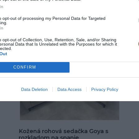
In
TY
to opt-out of processing my Personal Data for Targeted
ing.
In
o opt-out of Collection, Use, Retention, Sale, and/or Sharing
ersonal Data that Is Unrelated with the Purposes for which it
lected.
TOP
TO
Out
Doprava zdarma
Do
CONFIRM
Data Deletion
Data Access
Privacy Policy
Kožená sedačka Alexandria
 Goya s
U