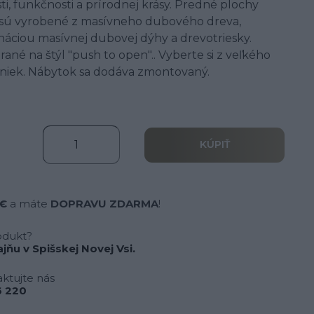
, funkčnosti a prírodnej krásy. Predné plochy
k) sú vyrobené z masívneho dubového dreva,
náciou masívnej dubovej dýhy a drevotriesky.
rané na štýl "push to open".. Vyberte si z veľkého
iniek. Nábytok sa dodáva zmontovaný.
KÚPIŤ
 €
a máte
DOPRAVU ZDARMA
!
odukt?
jňu v Spišskej Novej Vsi.
ktujte nás
 220