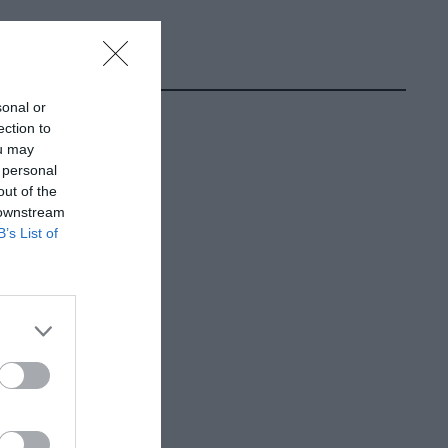
sonal or
ection to
ou may
 personal
out of the
 downstream
B’s List of