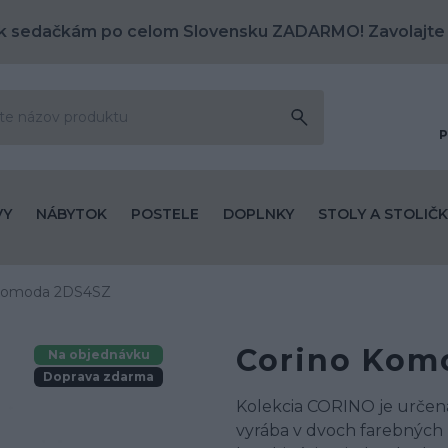
k sedačkám po celom Slovensku ZADARMO! Zavolajte
P
VY
NÁBYTOK
POSTELE
DOPLNKY
STOLY A STOLIČK
 Komoda 2DS4SZ
Corino Kom
Na objednávku
Doprava zdarma
Kolekcia CORINO je určená
vyrába v dvoch farebných 