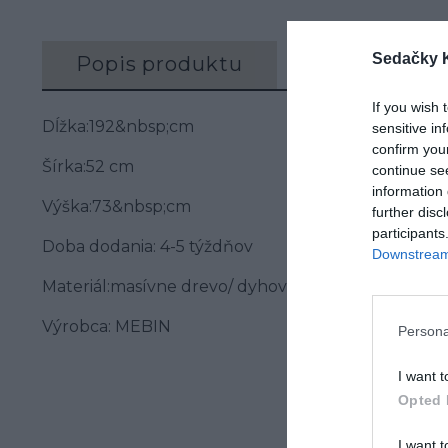
Sedačky 
Popis produktu
Recenzie (0)
If you wish 
Dĺžka:192&nbsp;cm
sensitive in
confirm you
Šírka:52 cm
continue se
information 
Výška:73&nbsp;cm
further disc
participants
Doba dodania: 4-5 týždňov
Downstream 
Materiál:masívne drevo/ dyhovaná vrchná doska
Výrobca: MEBIN
Persona
I want t
Opted 
I want t