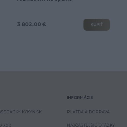
od 6 039.00 €
KÚPIŤ
INFORMÁCIE
SEDACKY-KYKYN.SK
PLATBA A DOPRAVA
NAJČASTEJŠIE OTÁZKY
42 300