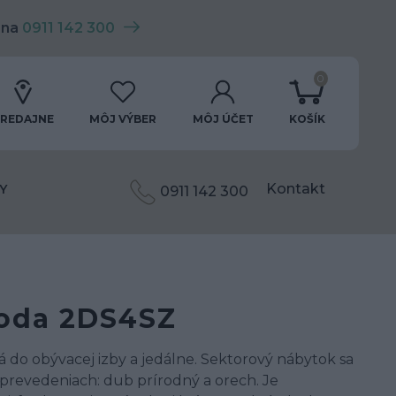
 na
0911 142 300
0
REDAJNE
MÔJ VÝBER
MÔJ ÚČET
KOŠÍK
Kontakt
Y
0911 142 300
oda 2DS4SZ
 do obývacej izby a jedálne. Sektorový nábytok sa
prevedeniach: dub prírodný a orech. Je