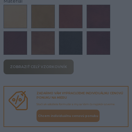
Materiál
ZOBRAZIŤ CELÝ VZORKOVNÍK
ZADARMO VÁM VYPRACUJEME INDIVIDUÁLNU CENOVÚ
PONUKU NA MIERU
Stačí ak odošlete formulár a my sa Vám čo najskôr ozveme.
Chcem individuálnu cenovú ponuku