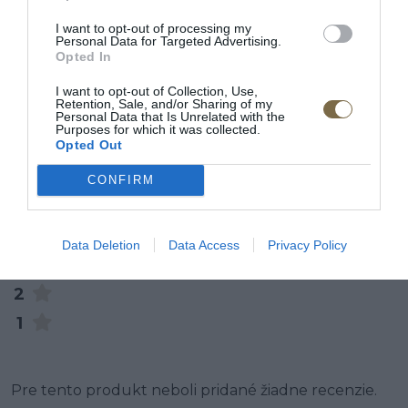
RECENZIE
I want to opt-out of processing my
0
Personal Data for Targeted Advertising.
Opted In
I want to opt-out of Collection, Use,
Retention, Sale, and/or Sharing of my
Personal Data that Is Unrelated with the
Purposes for which it was collected.
Opted Out
0% zákazníkov odporúča produkt
CONFIRM
5
4
Data Deletion
Data Access
Privacy Policy
3
2
1
Pre tento produkt neboli pridané žiadne recenzie.