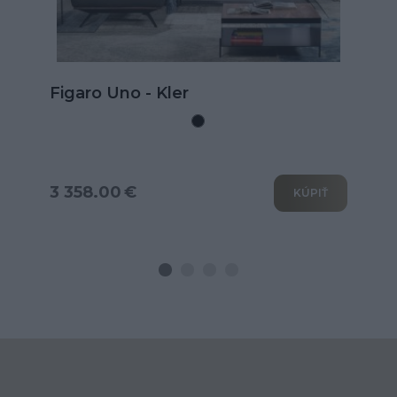
Kožená rohová sedačka Goya s
rozkladom na spanie
3 802.00 €
KÚPIŤ