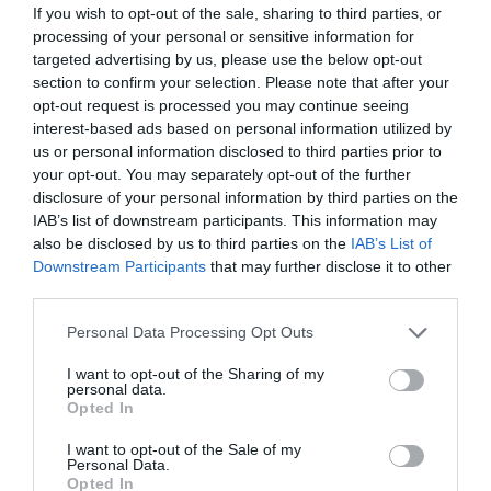
If you wish to opt-out of the sale, sharing to third parties, or
príležitostné spanie)
processing of your personal or sensitive information for
targeted advertising by us, please use the below opt-out
section to confirm your selection. Please note that after your
opt-out request is processed you may continue seeing
POPIS PRODUKTU
interest-based ads based on personal information utilized by
us or personal information disclosed to third parties prior to
Materiál:
pravá hovädzia koža
your opt-out. You may separately opt-out of the further
disclosure of your personal information by third parties on the
Taburetku si môžete objednať aj v látke.
IAB’s list of downstream participants. This information may
also be disclosed by us to third parties on the
IAB’s List of
Rozmer:
50 x 45 x 50 cm
Downstream Participants
that may further disclose it to other
Doba dodania:
4 – 5 týždne
third parties.
Výška nožičiek :
7 cm
Personal Data Processing Opt Outs
Výrobca :
EÚ-PL
I want to opt-out of the Sharing of my
personal data.
DOPRAVA ZDARMA
Opted In
I want to opt-out of the Sale of my
Personal Data.
Opted In