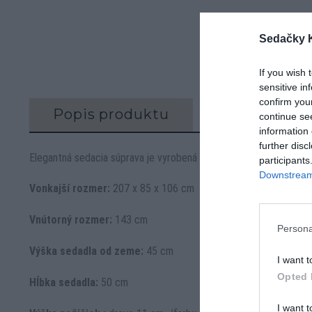
Sedačky 
If you wish 
sensitive in
confirm you
Popis produktu
Recenzie (0)
continue se
information 
further disc
Elegantná sedacia súprava je vyrobená v ručne leštenej anilínovej 
participants
Downstream 
Vonkajší rozmer:
207 x 85 x 106 cm
Vnútorný rozmer:
143 cm
Persona
Výška sedadla od zeme:
45 cm
I want t
Opted 
Hĺbka sedadla:
50 cm
I want t