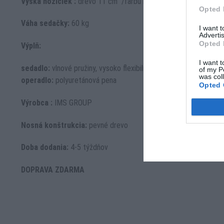
Výška nožičiek :
drevo 11 cm /farbu nožičiek uveďte v objedná
Opted 
Váha sedačky:
60 kg
I want 
Advertis
Opted 
Výplň:
I want t
sedadlo:
vlnové pružiny, vysoko flexibilná polyuretánová pena
of my P
was col
operadlo:
polyuretánová pena
Opted 
Výrobca :
IMS GROUP
Nosná konštrukcia:
pevné drevo
Doba dodania:
4-5 týždňov
DOPRAVA ZDARMA