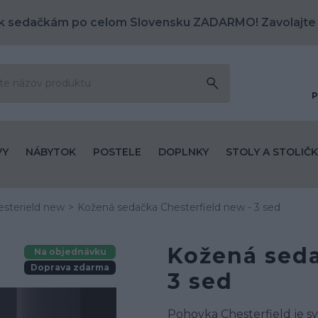
k sedačkám po celom Slovensku ZADARMO! Zavolajte
P
VY
NÁBYTOK
POSTELE
DOPLNKY
STOLY A STOLIČK
esterield new
Kožená sedačka Chesterfield new - 3 sed
Kožená seda
Na objednávku
Doprava zdarma
3 sed
Pohovka Chesterfield je s