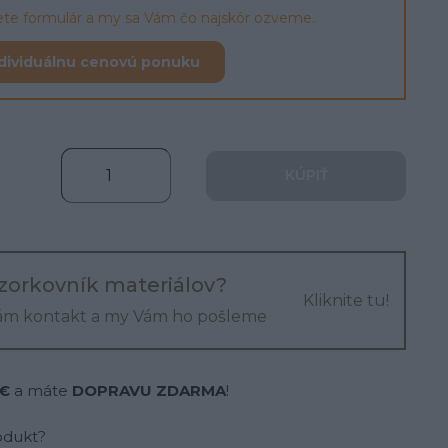
lete formulár a my sa Vám čo najskôr ozveme.
dividuálnu cenovú ponuku
KÚPIŤ
zorkovník materiálov?
Kliknite tu!
ám kontakt a my Vám ho pošleme
 €
a máte
DOPRAVU ZDARMA
!
odukt?