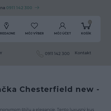
 na
0911 142 300
0
REDAJNE
MÔJ VÝBER
MÔJ ÚČET
KOŠÍK
Kontakt
Y
0911 142 300
čka Chesterfield new -
ynonymom štýlu a elegancie. Tento luxusný kus