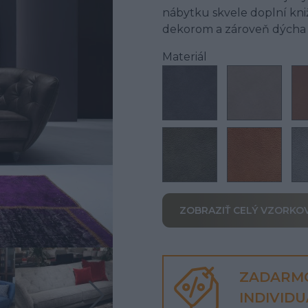
nábytku skvele doplní kni
dekorom a zároveň dýcha s
Materiál
ZOBRAZIŤ CELÝ VZORKO
ZADARM
INDIVID