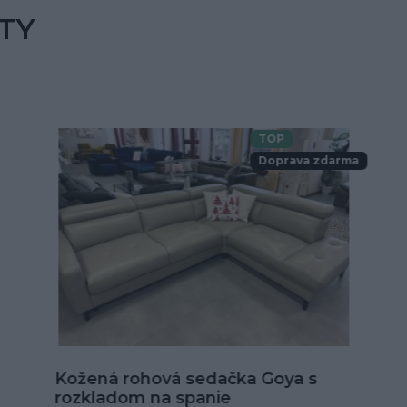
TY
TOP
Doprava zdarma
Kožená sedačka Alexandria v tvare
U