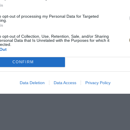
vke - viď obrázok
In
to opt-out of processing my Personal Data for Targeted
ing.
In
o opt-out of Collection, Use, Retention, Sale, and/or Sharing
ersonal Data that Is Unrelated with the Purposes for which it
lected.
Out
CONFIRM
Data Deletion
Data Access
Privacy Policy