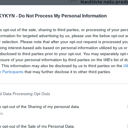
Navštívte našu preda
Poradíme Vám? Konta
KYKYN -
Do Not Process My Personal Information
na tel. čísle:
0903 646
to opt-out of the sale, sharing to third parties, or processing of your per
formation for targeted advertising by us, please use the below opt-out s
r selection. Please note that after your opt-out request is processed y
eing interest-based ads based on personal information utilized by us or
disclosed to third parties prior to your opt-out. You may separately opt-
losure of your personal information by third parties on the IAB’s list of
koži a v látke.
. This information may also be disclosed by us to third parties on the
IA
Participants
that may further disclose it to other third parties.
l Data Processing Opt Outs
o opt-out of the Sharing of my personal data.
In
o opt-out of the Sale of my Personal Data.