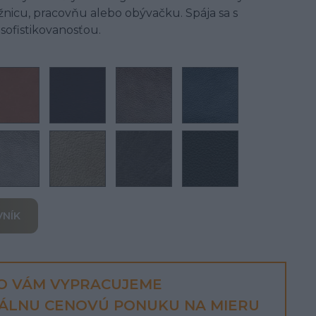
žnicu, pracovňu alebo obývačku. Spája sa s
ofistikovanosťou.
VNÍK
O VÁM VYPRACUJEME
UÁLNU CENOVÚ PONUKU NA MIERU