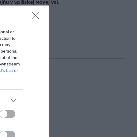
jňu v Spišskej Novej Vsi.
ktujte nás
 220
sonal or
ection to
ou may
 personal
out of the
 downstream
B’s List of