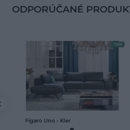
ODPORÚČANÉ PRODUK
TOP
Doprava zdarma
Kožená rohová sedačka Goya s
rozkladom na spanie