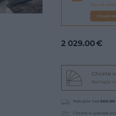
Stačí ak odoš
Chcem in
2 029.00 €
Chcete v
Nechajte n
Nakúpte nad
500.00
Chcete si vyskúšať pr