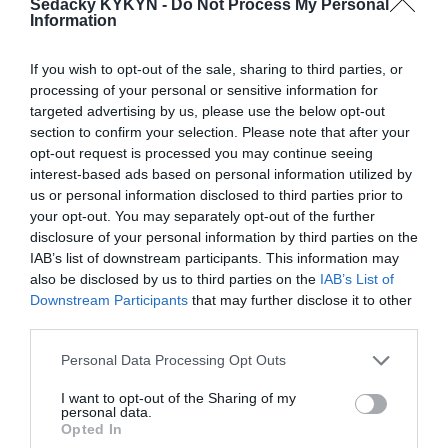
Sedačky KYKYN -
Do Not Process My Personal
Information
If you wish to opt-out of the sale, sharing to third parties, or
processing of your personal or sensitive information for
Maui mega 2 sed
Látková rohová sedačka Be
targeted advertising by us, please use the below opt-out
true
section to confirm your selection. Please note that after your
opt-out request is processed you may continue seeing
interest-based ads based on personal information utilized by
us or personal information disclosed to third parties prior to
your opt-out. You may separately opt-out of the further
disclosure of your personal information by third parties on the
IAB’s list of downstream participants. This information may
also be disclosed by us to third parties on the
IAB’s List of
Be comfy v koži
Látková rohová sedačka
Downstream Participants
that may further disclose it to other
Lumber Jack s otomanom
third parties.
Personal Data Processing Opt Outs
POPIS PRODUKTU
I want to opt-out of the Sharing of my
personal data.
Opted In
Vonkajší rozmer
:
272 x 111 cm