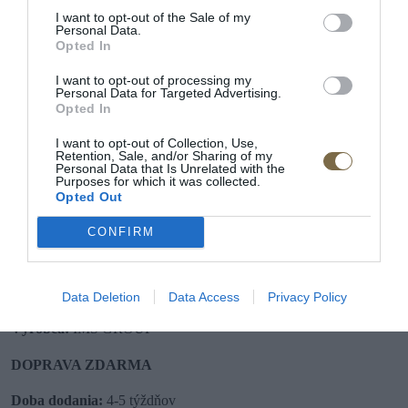
I want to opt-out of the Sale of my
Personal Data.
Výška:
86 (103)
cm
Opted In
Nosná konštrukcia:
pevné drevo
I want to opt-out of processing my
Personal Data for Targeted Advertising.
VZHĽAD POHOVKY
Opted In
·
Prevedenie:
2 sed
I want to opt-out of Collection, Use,
Retention, Sale, and/or Sharing of my
·
Veľkosť :
Pohovka do 272cm
Personal Data that Is Unrelated with the
Purposes for which it was collected.
·
Nožičky :
drevená
Opted Out
·
Úložný priestor:
nie
·
Rozklad na príležitostné spanie:
nie
CONFIRM
·
Iné funkcie:
polohovateľné opierky hlavy
·
Veľkosť:
2-3 miestna
Data Deletion
Data Access
Privacy Policy
Produkty sú z výroby bezpečne zabalené.
Výrobca:
IMS GROUP
DOPRAVA ZDARMA
Doba dodania:
4-5 týždňov