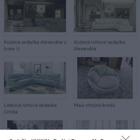
Kožená sedačka Alexandria v
Kožená rohová sedačka
tvare U
Alexandria
Látková rohová sedačka
Maui otočné kreslo
Cecilia