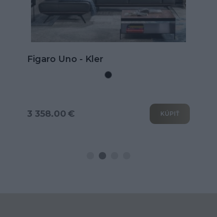
Kožená rohová sedačka Goya s
rozkladom na spanie
3 802.00 €
KÚPIŤ