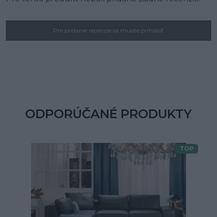
Pre pridanie recenzie sa musíte prihlásiť
ODPORÚČANÉ PRODUKTY
TOP
Doprava zdarma