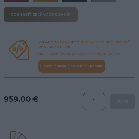
ZOBRAZIŤ CELÝ VZORKOVNÍK
ZADARMO VÁM VYPRACUJEME INDIVIDUÁLNU CENOVÚ
PONUKU NA MIERU
Stačí ak odošlete formulár a my sa Vám čo najskôr ozveme.
Chcem individuálnu cenovú ponuku
959.00 €
KÚPIŤ