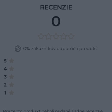
RECENZIE
0
0% zákazníkov odporúča produkt
5
4
3
2
1
Pre tento produkt neboli pridané žiadne recenzie.