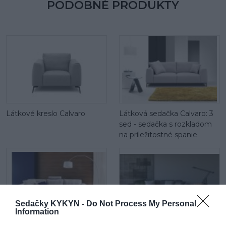
PODOBNÉ PRODUKTY
Látkové kreslo Calvaro
Látková sedačka Calvaro: 3
sed - sedačka s rozkladom
na príležitostné spanie
Sedačky KYKYN -
Do Not Process My Personal
Information