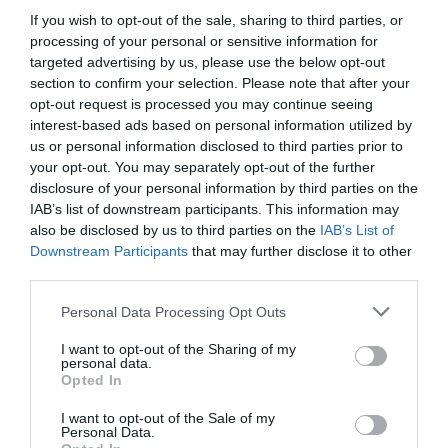
Látková rohová sedačka
Látkové sedačka Calvaro: 3
If you wish to opt-out of the sale, sharing to third parties, or
Calvaro
sed pevná
processing of your personal or sensitive information for
targeted advertising by us, please use the below opt-out
section to confirm your selection. Please note that after your
opt-out request is processed you may continue seeing
interest-based ads based on personal information utilized by
us or personal information disclosed to third parties prior to
your opt-out. You may separately opt-out of the further
disclosure of your personal information by third parties on the
Látkový taburet Calvaro
IAB’s list of downstream participants. This information may
also be disclosed by us to third parties on the
IAB’s List of
Downstream Participants
that may further disclose it to other
third parties.
POPIS PRODUKTU
Personal Data Processing Opt Outs
Vonkajší rozmer:
205 x 101 cm
I want to opt-out of the Sharing of my
personal data.
Výška opierky:
87 cm
Opted In
I want to opt-out of the Sale of my
Výška sedu:
49 cm
Personal Data.