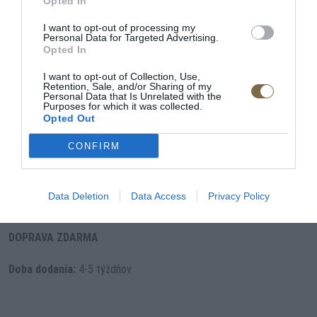
Opted In
prevedenie v kvalitnej látke
I want to opt-out of processing my
nohy metalové (12 cm /chrom, metal)
Personal Data for Targeted Advertising.
Opted In
I want to opt-out of Collection, Use,
Výplň:
Retention, Sale, and/or Sharing of my
Personal Data that Is Unrelated with the
Purposes for which it was collected.
sedák: veľmi pružná pena + čalúnené pásy
Opted Out
opierka: pružné pásy + silikónová vata
CONFIRM
Nosná konštrukcia:
pevné drevo
Data Deletion
Data Access
Privacy Policy
Výrobca:
IMS GROUP
DOPRAVA ZDARMA
Doba dodania:
4-5 týždňov