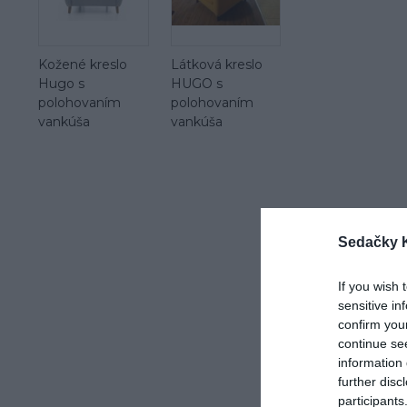
Kožené kreslo
Látková kreslo
Hugo s
HUGO s
polohovaním
polohovaním
vankúša
vankúša
Sedačky 
If you wish 
sensitive in
confirm you
continue se
information 
further disc
participants