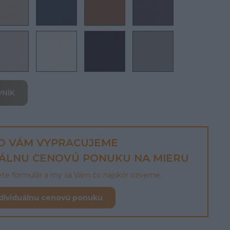
VNÍK
O VÁM VYPRACUJEME
UÁLNU CENOVÚ PONUKU NA MIERU
lete formulár a my sa Vám čo najskôr ozveme.
dividuálnu cenovú ponuku