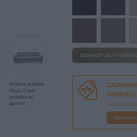
ZOBRAZIŤ CELÝ VZORKO
Kožená sedačka
ZADARM
Hugo 3 sed
INDIVID
sedačka so
spaním
Stačí ak odoš
Chcem in