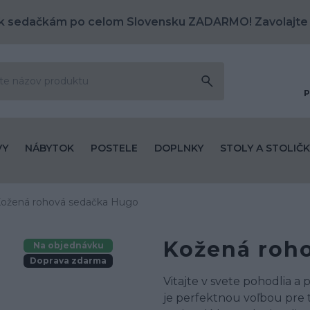
k sedačkám po celom Slovensku ZADARMO! Zavolajte
P
VY
NÁBYTOK
POSTELE
DOPLNKY
STOLY A STOLIČK
ožená rohová sedačka Hugo
Kožená roh
Na objednávku
Doprava zdarma
Vitajte v svete pohodlia 
je perfektnou voľbou pre t