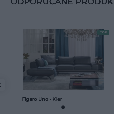
ODPORÚČANÉ PRODUK
TOP
Doprava zdarma
Kožená rohová sedačka Goya s
rozkladom na spanie