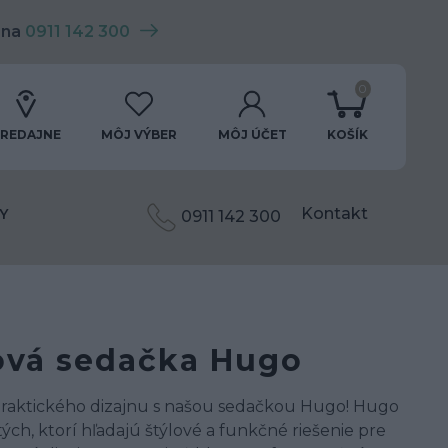
 na
0911 142 300
0
REDAJNE
MÔJ VÝBER
MÔJ ÚČET
KOŠÍK
Kontakt
Y
0911 142 300
ová sedačka Hugo
a praktického dizajnu s našou sedačkou Hugo! Hugo
ých, ktorí hľadajú štýlové a funkčné riešenie pre