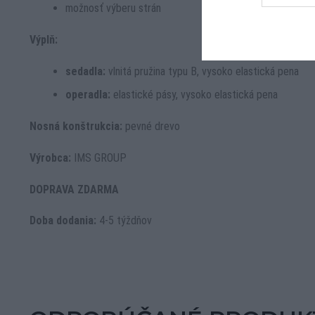
možnosť výberu strán
Výplň:
sedadla:
vlnitá pružina typu B, vysoko elastická pena
operadla:
elastické pásy, vysoko elastická pena
Nosná konštrukcia:
pevné drevo
Výrobca:
IMS GROUP
DOPRAVA ZDARMA
Doba dodania:
4-5 týždňov