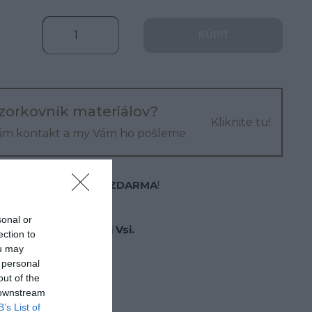
KÚPIŤ
zorkovník materiálov?
Kliknite tu!
ám kontakt a my Vám ho pošleme
 €
a máte
DOPRAVU ZDARMA
!
odukt?
sonal or
jňu v Spišskej Novej Vsi.
ection to
ou may
ktujte nás
 personal
 220
out of the
 downstream
B’s List of