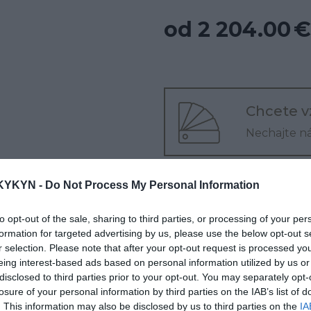
od 2 204.00 €
Chcete v
Nechajte n
Nakúpte nad
500.00
KYKYN -
Do Not Process My Personal Information
Chcete si vyskúšať pr
to opt-out of the sale, sharing to third parties, or processing of your per
Navštívte našu preda
formation for targeted advertising by us, please use the below opt-out s
r selection. Please note that after your opt-out request is processed y
Poradíme Vám? Konta
eing interest-based ads based on personal information utilized by us or
na tel. čísle:
0903 646
disclosed to third parties prior to your opt-out. You may separately opt-
losure of your personal information by third parties on the IAB’s list of
. This information may also be disclosed by us to third parties on the
IA