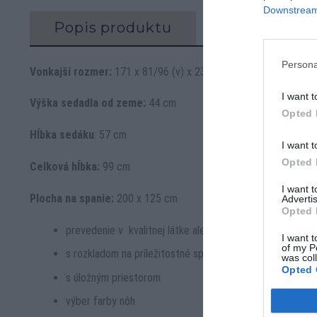
Downstream 
Popis produktu
Recenzie (0)
Persona
Vonkajší rozmer:
171 x 81/96 (v) x 231 cm
I want t
Výška sedadla od zeme:
44 cm
Opted 
Hĺbka sedáku
: 57 cm
I want t
Opted 
Celková hĺbka:
99 cm
I want 
Plocha na spanie:
200 x 125 cm
Advertis
Opted 
prevedenie v kvalitnej látke alebo koži
I want t
of my P
s rozkladom na príležitostné spanie
was col
Opted 
s úložným priestorom
výber farby nôh