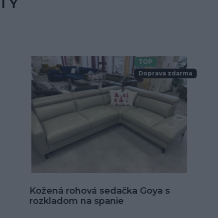
TY
TOP
Doprava zdarma
Kožená sedačka Alexandria v tvare
U