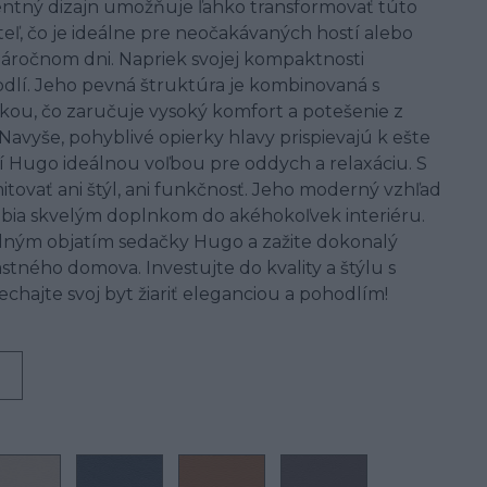
igentný dizajn umožňuje ľahko transformovať túto
ľ, čo je ideálne pre neočakávaných hostí alebo
áročnom dni. Napriek svojej kompaktnosti
lí. Jeho pevná štruktúra je kombinovaná s
ou, čo zaručuje vysoký komfort a potešenie z
avyše, pohyblivé opierky hlavy prispievajú k ešte
í Hugo ideálnou voľbou pre oddych a relaxáciu. S
vať ani štýl, ani funkčnosť. Jeho moderný vzhľad
robia skvelým doplnkom do akéhokoľvek interiéru.
lným objatím sedačky Hugo a zažite dokonalý
astného domova. Investujte do kvality a štýlu s
hajte svoj byt žiariť eleganciou a pohodlím!