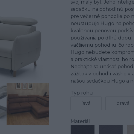
svoj malý byt. Jeho intel
sedačku na pohodlnú poste
pre večerné pohodlie po n
neustupuje Hugo na pohod
kvalitnou penovou podšívk
používania po dlhú dobu. N
väčšiemu pohodliu, čo rob
Hugo nebudete kompromito
a praktické vlastnosti ho 
Nechajte sa unášať pohod
zážitok v pohodlí vášho vl
našou sedačkou Hugo a nec
Typ rohu
ľavá
pravá
Materiál