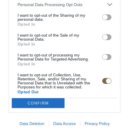
·
Rozklad na príležitostné spanie:
nie
Personal Data Processing Opt Outs
·
Elektrický relax
: nie
I want to opt-out of the Sharing of my
personal data.
·
Veľkosť:
sedemmiestna
Opted In
Nosná konštrukcia:
pevné drevo
I want to opt-out of the Sale of my
Personal Data.
Opted In
Výrobca:
IMS
I want to opt-out of processing my
DOPRAVA ZDARMA
Personal Data for Targeted Advertising.
Opted In
Doba dodania:
ihneď k odberu
I want to opt-out of Collection, Use,
Retention, Sale, and/or Sharing of my
Personal Data that Is Unrelated with the
Purposes for which it was collected.
Opted Out
RECENZIE
CONFIRM
0
Data Deletion
Data Access
Privacy Policy