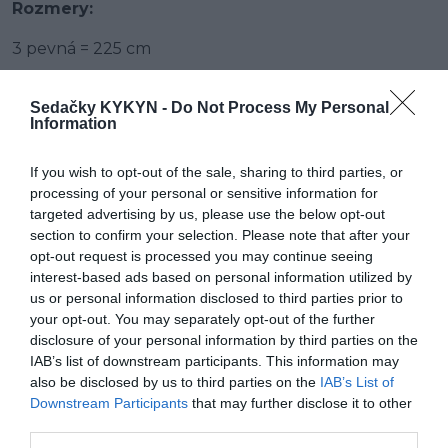
Rozmery:
3 pevná = 225 cm
2,5 pevná = 205 cm
Sedačky KYKYN -
Do Not Process My Personal
Information
taburetka = 100 cm x 80 cm
If you wish to opt-out of the sale, sharing to third parties, or
processing of your personal or sensitive information for
VZHĽAD POHOVKY
targeted advertising by us, please use the below opt-out
section to confirm your selection. Please note that after your
·
Prevedenie:
3+2+taburet
opt-out request is processed you may continue seeing
interest-based ads based on personal information utilized by
·
Veľkosť :
Pohovka do 225 cm
us or personal information disclosed to third parties prior to
your opt-out. You may separately opt-out of the further
·
Varianta rohu:
3+2+taburet
disclosure of your personal information by third parties on the
IAB’s list of downstream participants. This information may
·
Nožičky :
kovoé
also be disclosed by us to third parties on the
IAB’s List of
Downstream Participants
that may further disclose it to other
·
Úložný priestor:
nie
third parties.