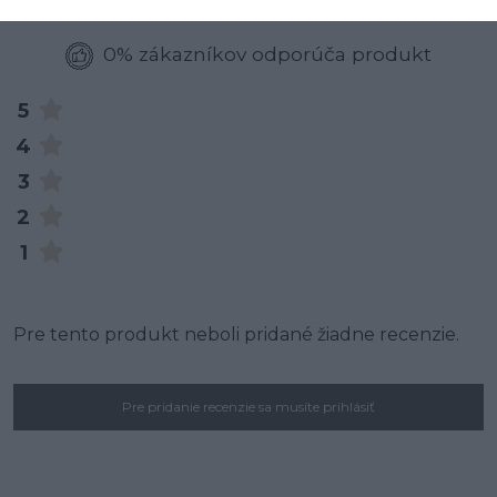
0% zákazníkov odporúča produkt
5
4
3
2
1
Pre tento produkt neboli pridané žiadne recenzie.
Pre pridanie recenzie sa musíte prihlásiť