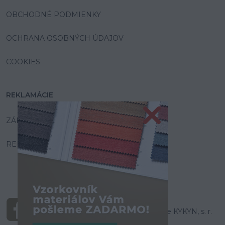
OBCHODNÉ PODMIENKY
OCHRANA OSOBNÝCH ÚDAJOV
COOKIES
REKLAMÁCIE
ZÁRUKA A SERVIS
REKLAMAČNÝ PORIADOK
© Všetky práva vyhradené pre KYKYN, s. r.