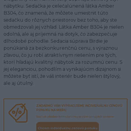
nábytku. Sedačka je celečalúnená látka Amber
B304, čo znamená, že môžete umiestniť túto
sedačku do rôznych priestorov bez toho, aby ste
obmedzovali jej vzhľad. Látka Amber B304 je nielen
odolná, ale aj príjemná na dotyk, čo zabezpečuje
dlhodobé pohodlie. Sedacia súprava Birdie je
ponúkaná za bezkonkurenčnú cenu, s výraznou
zľavou, čo ju robí atraktívnym riešením pre tých,
ktorí hľadajú kvalitný nábytok za rozumnú cenu. S
jej eleganciou, pohodlím a vynikajúcim dizajnom si
môžete byť istí, že váš interiér bude nielen štýlový,
ale aj útulný.
ZADARMO VÁM VYPRACUJEME INDIVIDUÁLNU CENOVÚ
PONUKU NA MIERU
Stačí ak odošlete formulár a my sa Vám čo najskôr ozveme.
Chcem individuálnu cenovú ponuku