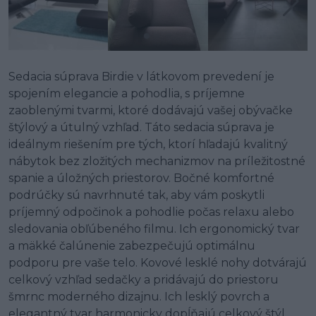
Sedacia súprava Birdie v látkovom prevedení je
spojením elegancie a pohodlia, s príjemne
zaoblenými tvarmi, ktoré dodávajú vašej obývačke
štýlový a útulný vzhľad. Táto sedacia súprava je
ideálnym riešením pre tých, ktorí hľadajú kvalitný
nábytok bez zložitých mechanizmov na príležitostné
spanie a úložných priestorov. Bočné komfortné
podrúčky sú navrhnuté tak, aby vám poskytli
príjemný odpočinok a pohodlie počas relaxu alebo
sledovania obľúbeného filmu. Ich ergonomický tvar
a mäkké čalúnenie zabezpečujú optimálnu
podporu pre vaše telo. Kovové lesklé nohy dotvárajú
celkový vzhľad sedačky a pridávajú do priestoru
šmrnc moderného dizajnu. Ich lesklý povrch a
elegantný tvar harmonicky dopĺňajú celkový štýl