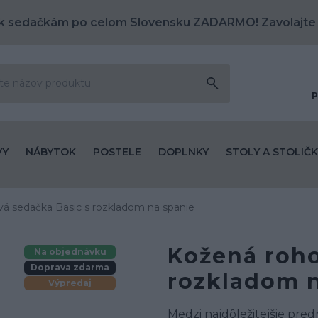
k sedačkám po celom Slovensku ZADARMO! Zavolajte
P
VY
NÁBYTOK
POSTELE
DOPLNKY
STOLY A STOLIČK
á sedačka Basic s rozkladom na spanie
Kožená roho
Na objednávku
Doprava zdarma
rozkladom n
Výpredaj
Medzi najdôležitejšie pred