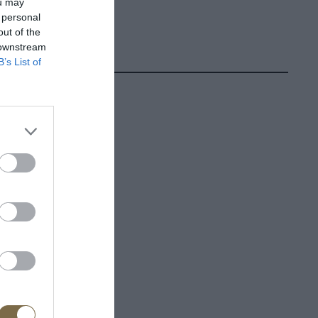
ou may
 personal
out of the
 downstream
B’s List of