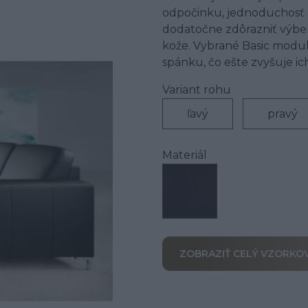
odpočinku, jednoduchosť p
dodatočne zdôrazniť výber
kože. Vybrané Basic modul
spánku, čo ešte zvyšuje i
Variant rohu
ľavý
pravý
Materiál
ZOBRAZIŤ CELÝ VZORKO