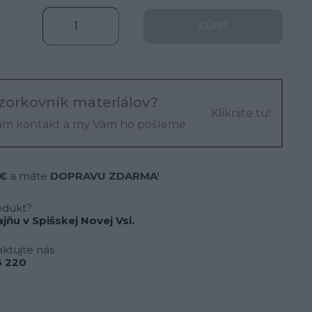
KÚPIŤ
zorkovník materiálov?
Kliknite tu!
ám kontakt a my Vám ho pošleme
 €
a máte
DOPRAVU ZDARMA
!
odukt?
jňu v Spišskej Novej Vsi.
ktujte nás
 220