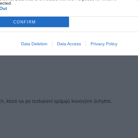
lected.
Out
CONFIRM
Data Deletion
Data Access
Privacy Policy
h, ktoré sa po rozbalení spájajú kovovými úchytmi.