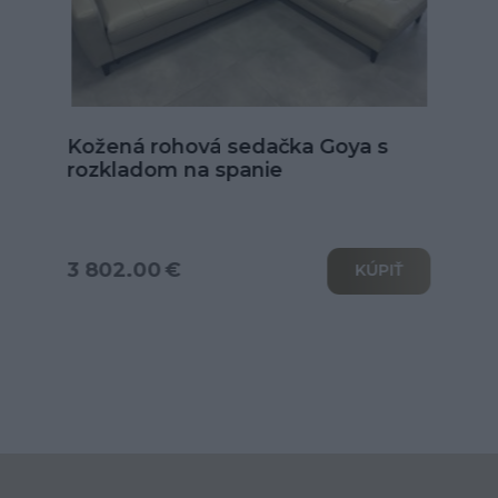
Kožená sedačka Alexandria v tvare
U
od 6 039.00 €
KÚPIŤ