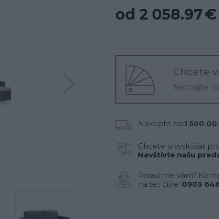
od 2 058.97 €
Chcete v
Nechajte n
Nakúpte nad
500.00
Chcete si vyskúšať pr
Navštívte našu preda
Poradíme Vám? Konta
na tel. čísle:
0903 646