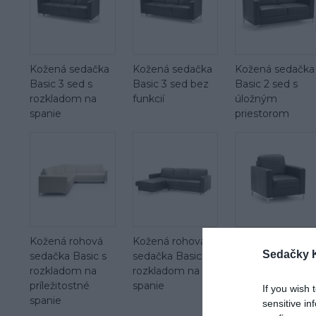
Kožená sedačka
Kožená sedačka
Kožená sedačka
Basic 3 sed s
Basic 3 sed bez
Basic 2 sed s
rozkladom na
funkcií
úložným
spanie
priestorom
Kožená rohová
Kožená rohová
Kožené kreslo
Sedačky 
sedačka Basic s
sedačka Basic s
Basic
rozkladom na
rozkladom na
príležitostné
spanie
If you wish 
spanie
sensitive in