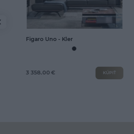
Kožená rohová sedačka Goya s
rozkladom na spanie
3 802.00 €
KÚPIŤ