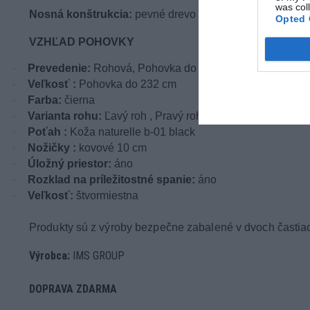
was col
Nosná konštrukcia:
pevné drevo
Opted 
VZHĽAD POHOVKY
Prevedenie:
Rohová, Pohovka do L
·
Veľkosť :
Pohovka do 232 cm
·
Farba:
čierna
·
Varianta rohu:
Ľavý roh , Pravý roh,
·
Poťah :
Koža naturelle b-01 black
·
Nožičky :
kovové 10 cm
·
Úložný priestor:
áno
·
Rozklad na príležitostné spanie:
áno
·
Veľkosť:
štvormiestna
·
Produkty sú z výroby bezpečne zabalené v dvoch častiac
Výrobca:
IMS GROUP
DOPRAVA ZDARMA