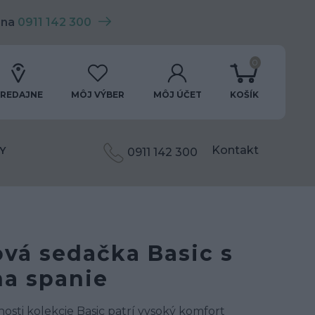
 na
0911 142 300
0
REDAJNE
MÔJ VÝBER
MÔJ ÚČET
KOŠÍK
Kontakt
Y
0911 142 300
vá sedačka Basic s
a spanie
nosti kolekcie Basic patrí vysoký komfort