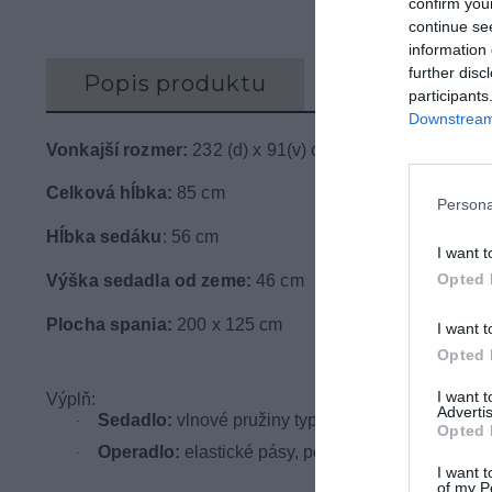
confirm you
continue se
information 
further disc
Popis produktu
Recenzie (0)
participants
Downstream 
Vonkajší rozmer:
232 (d) x 91(v) cm x 165 (h)
Celková hĺbka:
85 cm
Persona
Hĺbka sedáku
: 56 cm
I want t
Opted 
Výška sedadla od zeme:
46 cm
Plocha spania:
200 x 125 cm
I want t
Opted 
I want 
Výplň:
Advertis
Sedadlo:
vlnové pružiny typu B, vysoko pružná p
·
Opted 
Operadlo:
elastické pásy, polyuretánová pena
·
I want t
of my P